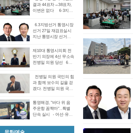
결과 44표차→38표차,
이변은 없다 6·3지방
선거 통영시장 선거 재
검표 결과 강석주 시장
6.3지방선거 통영시장
이 38표차로 6표가 변
선거 27일 재검표실시
동되었으나 천영기 당
지난 통영시장 선거에
락에는 변동이 없었다.
서 전·현직 간 재대결에
경남도선거관리위원회
서 0.06%(44표) 차이로
제10대 통영시의회 전
는 창원시 성산구에 있
당락이 갈렸던 6.3지방
반기 의장에 4선 무소속
는 도선관위 청사 6층
선거 통영시장선거 결
전병일 의원 당선 6일
대회의실에서 실시한
과에 대한 천영기 후보
전반기 의장·부의장 선
재검표에서 당표 44표
의 재검표 요청이 받아
거를 위한 제244회 임
차에서 38표차로 더불
전병일 의원 국민의 힘
드려져 경남선관위가
시회를에서 4선 전병일
어민주당 강석주 시장
과 함께 보수의 길을 걷
재검표를 결정했다. 경
의원이 전반기 의장에
이 국민의힘 천영기 전
겠다. 전병일 의원 국민
남 선거관리위원회가
당선됐다. 더불어 민주
시장을 앞선 것으로 최
의 힘 복당의사 밝혀
13일 회를 개최하고 지
당 정광호 의원과 맞대
종 확인했다 강석주 후
통영시 가선거구 전병
난 6·3 지방선거에서 44
통영해경, "바다 위 음
결을 펼친 무소속 전병
보는 기존과 동일, 천영
일 의원이 1일 오전 통
표 차이로 당락이 갈린
주운항 꼼짝마"...특별
일 의원이 각각 등록해
기 후보는 기존보다 6표
영시청 브리핑 룸에서
통영시장 선거에 대한
단속 실시 - 어선·유도
정견 발표 이후 곧바로
증가했다. 이로써 두 후
기자회견을 열고 통영
재검표를 오는 27일 경
선·레저기구 등 전 선종
실시된 제1차 투표 결과
보의 표차는 기…
지역 1만여 국민의 힘
남 선관위에서 하기로
대상, 음주운항 근절 총
총 투표수 14표 중 정광
당원동지들께 올리는
결정했다. 재검표는
문화/예술
력- 통영해양경찰서는