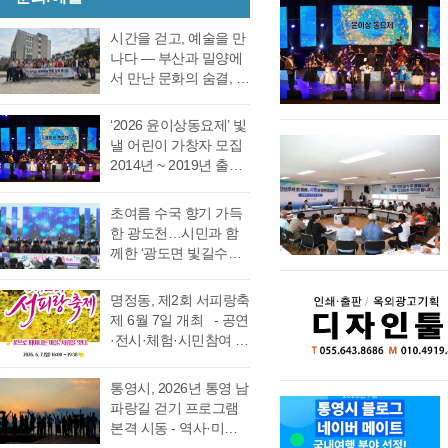
호 의원 7표, 전병일 의
인사 형식으로 자신의
27일 오후 2시 경남도
여름철 해양관광객 증
원 7표로 통영시의회
소회를 밝혔다. 전병일
선관위 청사 6층 회의실
가와 금어기 해제에 따
시간을 걷고, 예술을 만
회의규칙에 따른 재적
위원은 “지난 지방선거
에서 전량 수작…
른 출어선 증가로 음주
나다 ― 부산과 밀양에
의원 과반수 득표자가
에서 대한민국 보수의
운항 사고 발생이 우려
서 만난 문화의 숨결, 그
나오지 않았고 2차 투표
텃밭이라고 평가받던
됨에 따라 6월 19일(금)
리고 통영의 내일 여행
를 진행했다. 2차 투표
우리 통영시에서 통영
부터 8월 28일(금)까지
은 길을 따라 움직이지
에서도 1차투료와 같이
‘2026 윤이상동요제’ 빛
시의회 개원 이후 처음
71일간 음주운항 특별
만, 마음은 시간을 따라
정…
낼 어린이 가창자 모집
으로 진보진영인 민주
단속을 실시한다고 밝
걷는다. 어떤 여행은 낯
2014년 ~ 2019년 출생
당이 과반 의석을 차지
혔다. 최근 3년간
선 풍경을 만나기 위해
한 어린이 누구나 지원
하는 민심의 동요가 있
(2023년~2025년) 관내
떠나고, 어떤 여행은 오
가능 통영국제음악재
었다. 이에 먼저 평생 보
초여름 수국 향기 가득
음주운항 단속 현황을
래도록 마음속에 품어
단(이사장 강석주)이 오
수를 자처하던 저의 부
한 광도천…시민과 함
분석한 결과, 본격적인
온 질문의 답을 찾기 위
는 9월 19일 개최하는
족함을 질책하…
께한 ‘광도면 빛길수국
조업이 시작되는 봄철
해 길을 나선다. 이번 여
‘2026 윤이상동요제’에
축제’ 성황 초여름의
부터 가을철까지 음주
정은 분명 후자에 가깝
참가할 어린이 가창자
정취가 절정에 이른 6월
운항이 지속적으로 발
다. 역사와 예술을 만나
명정동, 제2회 서피랑축
를 모집한다. ‘윤이상
20일 통영시 광도면(면
생했으며, 특히 여름철
고, 그 속에서 통영의 내
제 6월 7일 개최 - 공연
동요제’는 통영국제음
장 노승욱) 광도천 일원
적발 …
일을 그려 보기 위한 작
·전시·체험·시민참여 프
악재단이 세계적인 작
에서는 형형색색의 수
은 순례와도 같은 길이
로그램 등 다채로운 행
곡가 윤이상 선생의 음
국이 만개한 가운데 수
다. 2026년 7월 17일,
사 마련 명정동주민자
악적 유산을 계승하고
통영시, 2026년 통영 남
많은 시민과 관광객이
아침 여덟 시. 무전동
치위원회(위원장 이진
자 시작한 사업으로, 어
파랑길 걷기 프로그램
찾은 「광도면 빛길수
열방교회 앞에는 두 대
숙)가 주최·주관하는
린이들에게 음악 교육
본격 시동 - 역사·미식·
국축제」가 성황리에
의 버스가 숨고르기를
『제2회 서피랑축제』
기회를 제공하고, 창작
야경 품은 도보 여행, 통