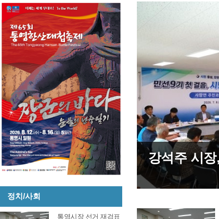
, 강한 통영’구현 첫 걸
제10대 통
정치/사회
통영시장 선거 재검표