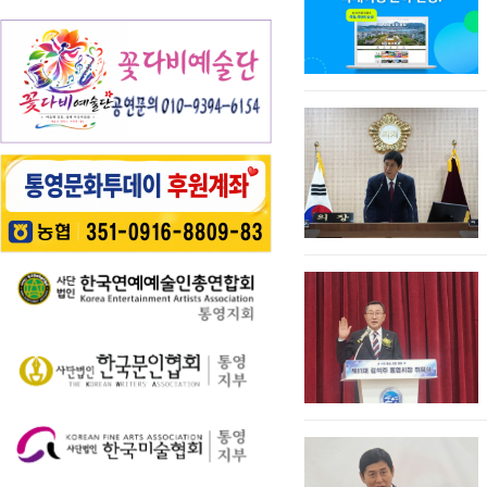
개최됐다. 광도천을 따
하고 있고 …
가 오는 6월 7일 일요일
동요를 보급하기 위해
영 고유의 차별화된 테
라 만개한 수국길은 동
오후 4시부터 7시 30분
2012년부터 진행하고
마 프로그램 풍성 - 통
심의 세계를 느끼게 하
까지 서피랑공원 일대
있다. 윤이상 선생은 현
영시는 한려수도의 수
고 연인은 물론 가족들
에서 개최된다. 이번 축
대음악의 거장으로 널
려한 비경과 풍부한 역
과 나들이 나온 이들의
제는 통영시, 명정동, 명
리 알려져 있지만, 해방
사·문화자원을 결합한
미소함께 발길을 사로
정동자생단체가 후원하
직후…
도보 여행 활성화를 위
잡았다. 분홍빛과 보랏
고 지역 주민과 관광객
해 2026년 통영 남파랑
빛, 하늘빛 수국이 어우
이 함께 어울려 서피랑
길 걷기 프로그램을 본
러진 산책로는 곳곳이
의 매력을 즐길 수 있는
격 운영한다고 밝혔다.
사진 명소로 변하며 꽃
주민 참여형 축제로 구
이번 사업은 남파랑길
길을 걷는 이들의 웃음
성한다는 계획이다. 행
통영 구간(14~15코스,
소리가…
사에서는 길놀이를 시
28~30코스) 고유한 매
작으로 충렬초등학교
력을 널리 알리고 도보
학생들의 우쿨렐레 발
여행 활성화를 도모하
표공연과 명정동 주민
기 위해 추진된다. 통영
자치프로…
시는 남파랑길과 지역
의 역사·문화·미식·야간
관광 자원을 연계한 다
양한 걷기 프로그램을
운영하고, 통영 …