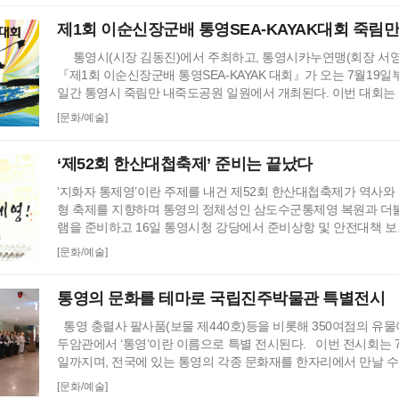
청자에게 전달해 줄 것이다. 또한 욕지에 이어 올…
제1회 이순신장군배 통영SEA-KAYAK대회 죽림
통영시(시장 김동진)에서 주최하고, 통영시카누연맹(회장 서
『제1회 이순신장군배 통영SEA-KAYAK 대회』가 오는 7월19일부
일간 통영시 죽림만 내죽도공원 일원에서 개최된다. 이번 대회는
츠협의회(총재 명재선)에서 개최한 2013년도 지역특성화 레저
[문화/예술]
당히 1위로 선정되어 국민체육진흥기금을 후원받아 개최하는 전
대회로서 올해 제1회 대회를 계기로 전국의 카약동호인들에게 
‘제52회 한산대첩축제’ 준비는 끝났다
좋은 기회…
‘지화자 통제영’이란 주제를 내건 제52회 한산대첩축제가 역사와
형 축제를 지향하며 통영의 정체성인 삼도수군통제영 복원과 더
램을 준비하고 16일 통영시청 강당에서 준비상항 및 안전대책 
해의 축제는 8월 14일 ‘얼씨구! 통제영!’, 15일 ‘절씨구! 통제영!’, 
[문화/예술]
영!’, 17일 ‘잘한다! 통제영!’, 18일 ‘지화자! 통제영!’으로 출제
다. 류태수 집행위원장은 “올해의 가장 큰 의미는 삼도수군 통제
통영의 문화를 테마로 국립진주박물관 특별전시
통영 충렬사 팔사품(보물 제440호)등을 비롯해 350여점의 유
두암관에서 ‘통영’이란 이름으로 특별 전시된다. 이번 전시회는 7
일까지며, 전국에 있는 통영의 각종 문화재를 한자리에서 만날 수
이기도 하다. 통영지역의 역사와 문화를 소개 네가지 주제로 첫
[문화/예술]
가 오가는 바다’에서는 바다를 통해 인근 지역과 교류했던 통영지