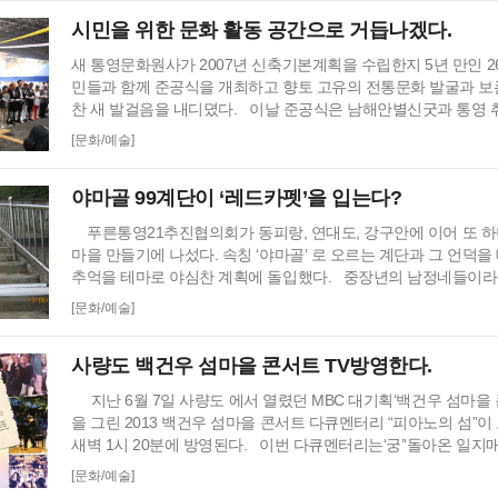
가중요무형문화재 제10호 나전장 송방웅, 이형만 선생,…
시민을 위한 문화 활동 공간으로 거듭나겠다.
새 통영문화원사가 2007년 신축기본계획을 수립한지 5년 만인 26
민들과 함께 준공식을 개최하고 향토 고유의 전통문화 발굴과 보존
찬 새 발걸음을 내디뎠다. 이날 준공식은 남해안별신굿과 통영 
으로 감사패 전달과 경과보도 등이 이어졌고 김동진 시장과 김만
[문화/예술]
원 그리고 경남일대의 문화원장들이 함께 참석해 통영문화원사 
통영문화원은 1990년 6월 30일 고 김안국 초대원장을 중심으로 
야마골 99계단이 ‘레드카펫’을 입는다?
성되어 창립총회를 거쳐 …
푸른통영21추진협의회가 동피랑, 연대도, 강구안에 이어 또 하
마을 만들기에 나섰다. 속칭 ‘야마골’ 로 오르는 계단과 그 언덕
추억을 테마로 야심찬 계획에 돌입했다. 중장년의 남정네들이라
의 계단을 떠올리며 ‘푸훗’하고 웃음을 뱉을 지도 모른다. 뚝지먼
[문화/예술]
에 빼곡한 옛 가옥들은 뱃사람들을 상대로 몸을 파는 윤락촌이 
알 전구로 밤을 밝히던 곳이다. 지금은 대부분 다 허물어지고 조
사량도 백건우 섬마을 콘서트 TV방영한다.
물…
지난 6월 7일 사량도 에서 열렸던 MBC 대기획‘백건우 섬마을
을 그린 2013 백건우 섬마을 콘서트 다큐멘터리 “피아노의 섬”이 오
새벽 1시 20분에 방영된다. 이번 다큐멘터리는‘궁’‘돌아온 일지
를 연출한 황인뢰 감독의 첫 다큐멘터리 작품으로 아름다운 섬 
[문화/예술]
의 삶, 그리고 세계적인 피아니스 백건우의 음악을 통한 감성적인