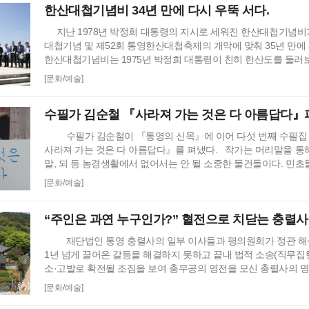
한산대첩기념비 34년 만에 다시 우뚝 서다.
지난 1978년 박정희 대통령의 지시로 세워진 한산대첩기념비가
대첩기념 및 제52회 통영한산대첩축제의 개막에 맞춰 35년 만에
한산대첩기념비는 1975년 박정희 대통령이 친히 한산도를 둘러
수하라는 지시에 따라 1979년 10월 국비 1억 5천 5백만 원을 
[문화/예술]
산 앞바다가 가장 잘 내려다보이는 문어포 산 정상에 거북선을 받침
미터의 한산대첩 기념비가 건립되었으나 박정희 대통영의 서거
수필가 김순철 『사라져 가는 것은 다 아름답다』
수필가 김순철이 『통영의 신목』에 이어 다섯 번째 수필집 『
사라져 가는 것은 다 아름답다』를 펴냈다. 작가는 머리말을 통해 “
말, 되 등 농경생활에서 없어서는 안 될 소중한 물건들이다. 민
질곡의 시대를 견뎌온 잊을 수 없는 물건들이 급속한 산업화의 
[문화/예술]
화로 차츰 사라져 가는 것이 안타까웠다. 대통발 장인 김동진, 
갑, 문화마당의 신사 톱쟁이 …
“주인은 과연 누구인가?” 혈전으로 치닫는 충렬사
재단법인 통영 충렬사의 일부 이사들과 평의원회가 정관 해
1년 넘게 끌어온 갈등을 해결하지 못하고 끝내 법적 소송(직무
소·고발로 확전될 조짐을 보여 충무공의 영전을 모신 충렬사의 
키고 있다는 비난을 자처하고 있다. 6일 오전 통영 충렬사 이사 
[문화/예술]
를 지키는 사람들’이란 이름으로 통영시 브리핑 룸에서 기자회견