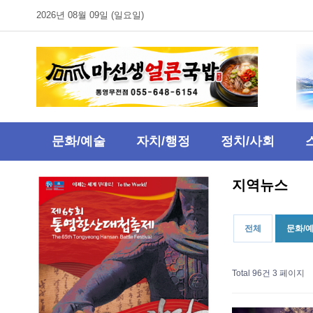
2026년 08월 09일 (일요일)
문화/예술
자치/행정
정치/사회
지역뉴스
전체
문화/
Total 96건
3 페이지