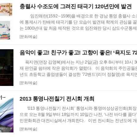
충렬사 사태는 충렬사 평의원회가 정관해석을 잘 못하여 …
충렬사 수조도에 그려진 태극기 120년만에 발견
임진왜란(1592∼1598)을 배경으로 한 경남 통영 충렬사 소
에 통제사가 탄배에 태극기를 단 모습이 발견돼 학계의 관심을 
는 1800년대 말 처음 제작된 것으로 임진왜란 당시 삼도수군통
신이 거북선 43척을 포함, 총 548척의 전선(戰船)을 진두지휘
[문화/예술]
있는데 이 그림 한가운데에 그려진 좌선(座船·통제사가 타는 배)의
뒤쪽에 태극기 깃발이 꽂혀 있음을 충렬사…
음악이 좋고! 친구가 좋고! 고향이 좋은! ‘욕지도 7
욕지면(면장 김영복)에서는 지난 2일(금) 오후 8시부터 10시 
재 판안골 쉼터에 작은 음악회가 열렸다. 이 음악회의 주인공들은 
년도 초등학교 졸업생들이 결성한 ‘72밴드’(리더 정철영)로 욕지
정우)의 후원으로 피서(휴가)철 관광객 및 주민들을 위해 처음으로
[문화/예술]
의 관객과 함께 폭염으로 지친 심신의 피로 잊는 하루를 보냈다. ‘
악인이 아닌 생업에 종사하면서 틈틈이 갈고 닦은…
2013 통영나전칠기 전시회 개최
‘013 통영나전칠기 전시회’ 통영시와 통영여성상공인회(회장
으로 오는 8월 9일부터 18일까지 10일간 나전, ‘나전 바다를 품다
민문화회관 대전시실에서 개최한다. 이번 전시회는 전년도에 개
전칠기 장인 초청전시회’를 통하여 형성된 네트워크를 바탕으로
[문화/예술]
의 기회를 부여하고 통영공예품의 전시홍보와 판로 개척에도 비중