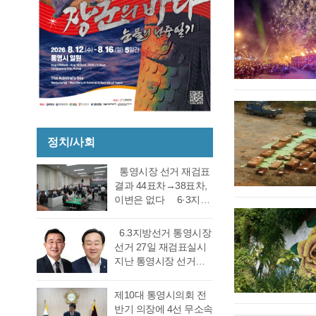
정치/사회
통영시장 선거 재검표
결과 44표차→38표차,
이변은 없다 6·3지방
선거 통영시장 선거 재
검표 결과 강석주 시장
6.3지방선거 통영시장
이 38표차로 6표가 변
선거 27일 재검표실시
동되었으나 천영기 당
지난 통영시장 선거에
락에는 변동이 없었다.
서 전·현직 간 재대결에
경남도선거관리위원회
서 0.06%(44표) 차이로
제10대 통영시의회 전
는 창원시 성산구에 있
당락이 갈렸던 6.3지방
반기 의장에 4선 무소속
는 도선관위 청사 6층