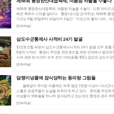
제58회 통영한산대첩축제, 여름밤 하늘을 수놓다
제58회 통영한산대첩축제, 여름밤 하늘을 수놓다 - 드론 라이드
해전 축제의 시작을 알리다- 통영시(시장 강석주)는 제58회 
가오는 8월 10일부터 14일까지 5일간「이순신의 물의 나라」라
단지 및 통영시 일원에서 개최한다. 올해 축제는 도남관광단지로
[문화/예술]
여름 축제에 맞는 다양한 프로그램을 준비하여 축제장을 찾는 시
운 즐거움과 볼거리를 제공할 예정이다. 특히, 축제가 시작되는 8월
삼도수군통제사 사적비 24기 발굴
시 개막식과 개막 축하공연에 이어 …
한진로즈힐 뒤편서 삼도수군통제사사적비 24기 발굴 모두 全義 
8명의 사적비 통영시 무전동 한진로즈힐 뒤편 언덕에서 발견
사와 관련 된 비석이 모두 전의 이씨(全義 李氏) 집안의 삼도수
밝혀져 또 다른 관심이 집중되고 있다. 7일 오전 9시 경 가야
[문화/예술]
통영시가 공동으로 발굴을 시작할 무렵만 해도 10여기 정도의 
거란 추측했지만, 모두 24기의 비석이 나왔고 모두 전의 이 씨 
담쟁이넝쿨에 잠식당하는 동피랑 그림들
된 비석들이었다…
올해같이 무더운 여름에도 하루 평균 3천명 이상이 다녀간다
소홀로 관광객들의 눈살을 찌푸리게 하고 있다. 한여름 무성하게
이넝쿨이 벽화들을 하나씩 잠식당하고 있는데도 행정과 관리 주최
악하지 못하고 있다. 아울러 꼭대기에는 어느덧 장삿집들이 하나
[문화/예술]
그 부작용으로 마을 인심 또한 예전 같지가 않다고 주민들이 들썩
21’이 벽화 마을을 조성하면서 더불어 이곳을 오르…