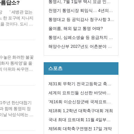
급 지원대책 추진
통영시, 7월 1일부 택시 요금 인
아름답소?
상... 기본요금 4,600원
천영기 통영시장 퇴임식… 4년의
장 ' 세병관 없는
느 한 포구에 지나지
여정 마무리
통영대교 등 공익감사 청구사항 3
을 것이다. 도시 디
건“감사 필요성 없다”
올여름, 해외 말고 통영 어때?
 세병관의 왼편은 동
로 이어진다. 전체
통영시, 심폐소생술 등 응급처치 교
의 …
육 희망자 모집
해양수산부 2027년도 어촌분야 일
반농산어촌개발사업 ‘신봉권역단위
 수놓은 화려한 불꽃
지화자 통제영'을 올
거점개발사업’ 선정
스포츠
의 더위와 싸우면서
 올 축제 또한 성공
기념비 제막식과 통제
제31회 무학기 전국고등학교 축구
하루마다 작은 주제
대회 성공리에 개최
세계의 요트인들 신선한 바닷바람
과 수산물에 한껏 취해
‘제16회 이순신장군배 국제요트대
21주년 한산대첩기
과 함께 통영의 정
회’ 개최
제18회 1,2학년 대학축구대회 개최
이날 낙성식에는 홍
국내 최대 요트대회 11월 4일부터
롯한 시도의원과 통
 비롯한 1,000
8일까지 통영 한산도 앞바다에서
제56회 대학축구연맹전 17일 개막
군 통제영지는…