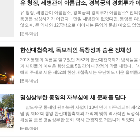
유 청장, 세병관이 아름답소, 경복궁의 경희루가 
유 청장, 세병관이 아름답소, 경복궁의 경희루가 아름답소? 진의
통영은 상상하기가 어렵다. 만일 세병관이 없었다면, 통영은 여
않으며, 큰 역사와 12공방으로 이어지는 통영의 문화 예술도 없었
자인의 측면에서도 세병관을 기가 막힌 위치에 자리 잡고 있다.
[문화/예술]
피랑과 남망산, 장좌섬으로 이어지고 오른편은 서피랑과 항남동으
적으로 보면 세병관은 게(蟹)의 복장에 해당하고, 오른편과 왼편
한산대첩축제, 독보적인 독창성과 숨은 정체성
2013 통영의 여름을 달구었던 제52회 한산대첩축제가 밤하늘을
과 시민들의 아쉬운 함성으로 5일간의 대장정의 막을 내렸다. '
해의 주제로 세운 제52회 한산대첩축제는 유난히도 더운 올여름
도 단 한 건의 사고도 없이 계획된 행사를 깨끗이 마무리함으로써
[문화/예술]
이라는 평가가 나온다. 지난 14일 34년 만에 이뤄진 한산대첩
영지 복원과 발맞추어 ‘지화자 통제영'이란 주제 위에 축제 하루
명실상부한 통영의 자부심에 새 문패를 달다
를 심어 체험행사와 공연…
삼도수군 통제영 관아복원 사업이 13년 만에 마무리되어 제4
념 및 제52회 통영 한산대첩축제의 개막에 맞춰 역사적인 낙성식
체성을 품은 명실상부한 문화․역사 관광지로 거듭나게 되었다. 
준표 경상남도지사와 이군현 국회의원, 변영섭 문화재청장을 비
[문화/예술]
제영복원사업의 주춧돌을 놓았던 고동주 전 시장과 진의장 전 시장을
명의 통영 시민이 참석해 통제영관아 복원을 자축했다. 삼도수