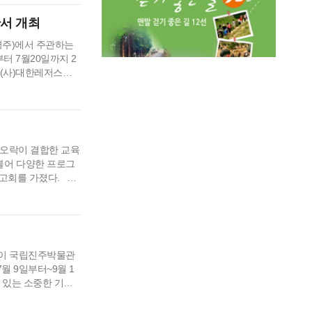
만서 개최
영주)에서 주관하는
터 7월20일까지 2
 (사)대한레저스포
스포츠 공모사업에 당
국 규모의 바다 카약
통영을 알리는 더없이
 오락이 결합한 교육
불어 다양한 프로그
보고회를 가졌다. 올
16일 ‘좋구나! 통제
 당일마다 소주제를 지녔
영 복원이 …
물이 국립진주박물관
월 9일부터~9월 1
 있는 소중한 기회
 번째는‘사람과 물류
역의 선사, 고대 문