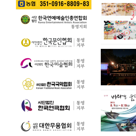
길을 걷는 이들의 웃음
성한다는 계획이다. 행
통영 구간(14~15코스,
소리가…
사에서는 길놀이를 시
28~30코스) 고유한 매
작으로 충렬초등학교
력을 널리 알리고 도보
학생들의 우쿨렐레 발
여행 활성화를 도모하
표공연과 명정동 주민
기 위해 추진된다. 통영
자치프로…
시는 남파랑길과 지역
의 역사·문화·미식·야간
관광 자원을 연계한 다
양한 걷기 프로그램을
운영하고, 통영 …