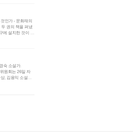
무늬토기 등을 전시
것인가 - 문화재의
 두 권의 책을 펴냈
구에 설치한 것이 문
 뿐만 아니라 잘못
쉽고 이해하기 쉽도록
. &nb…
 박경숙 소설가.
원회는 26일 자
학상, 김용익 소설문