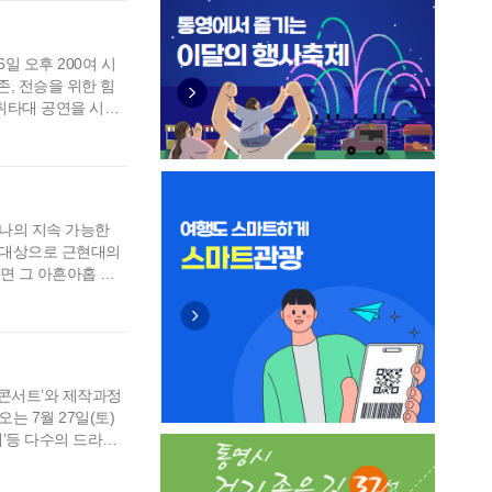
일 오후 200여 시
, 전승을 위한 힘
취타대 공연을 시작
옥 시 의장과 시도의
개원을 축하했다.
12인의 발기인이 구
나의 지속 가능한
을 대상으로 근현대의
면 그 아흔아홉 칸
당으로 가는 길 양옆
있었고 집집이 붉은
악한 시멘트 구조
 콘서트’와 제작과정
는 7월 27일(토)
매’등 다수의 드라마
사량도와 지역 주민들
 소통의 현장을 시