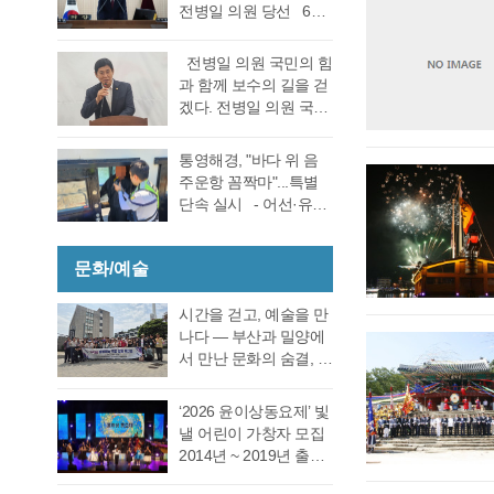
선거 통영시장선거 결
전병일 의원 당선 6일
대회의실에서 실시한
과에 대한 천영기 후보
전반기 의장·부의장 선
재검표에서 당표 44표
의 재검표 요청이 받아
거를 위한 제244회 임
차에서 38표차로 더불
전병일 의원 국민의 힘
드려져 경남선관위가
시회를에서 4선 전병일
어민주당 강석주 시장
과 함께 보수의 길을 걷
재검표를 결정했다. 경
의원이 전반기 의장에
이 국민의힘 천영기 전
겠다. 전병일 의원 국민
남 선거관리위원회가
당선됐다. 더불어 민주
시장을 앞선 것으로 최
의 힘 복당의사 밝혀
13일 회를 개최하고 지
당 정광호 의원과 맞대
종 확인했다 강석주 후
통영시 가선거구 전병
난 6·3 지방선거에서 44
통영해경, "바다 위 음
결을 펼친 무소속 전병
보는 기존과 동일, 천영
일 의원이 1일 오전 통
표 차이로 당락이 갈린
주운항 꼼짝마"...특별
일 의원이 각각 등록해
기 후보는 기존보다 6표
영시청 브리핑 룸에서
통영시장 선거에 대한
단속 실시 - 어선·유도
정견 발표 이후 곧바로
증가했다. 이로써 두 후
기자회견을 열고 통영
재검표를 오는 27일 경
선·레저기구 등 전 선종
실시된 제1차 투표 결과
보의 표차는 기…
지역 1만여 국민의 힘
남 선관위에서 하기로
대상, 음주운항 근절 총
총 투표수 14표 중 정광
당원동지들께 올리는
결정했다. 재검표는
문화/예술
력- 통영해양경찰서는
호 의원 7표, 전병일 의
인사 형식으로 자신의
27일 오후 2시 경남도
여름철 해양관광객 증
원 7표로 통영시의회
소회를 밝혔다. 전병일
선관위 청사 6층 회의실
가와 금어기 해제에 따
시간을 걷고, 예술을 만
회의규칙에 따른 재적
위원은 “지난 지방선거
에서 전량 수작…
른 출어선 증가로 음주
나다 ― 부산과 밀양에
의원 과반수 득표자가
에서 대한민국 보수의
운항 사고 발생이 우려
서 만난 문화의 숨결, 그
나오지 않았고 2차 투표
텃밭이라고 평가받던
됨에 따라 6월 19일(금)
리고 통영의 내일 여행
를 진행했다. 2차 투표
우리 통영시에서 통영
부터 8월 28일(금)까지
은 길을 따라 움직이지
에서도 1차투료와 같이
‘2026 윤이상동요제’ 빛
시의회 개원 이후 처음
71일간 음주운항 특별
만, 마음은 시간을 따라
정…
낼 어린이 가창자 모집
으로 진보진영인 민주
단속을 실시한다고 밝
걷는다. 어떤 여행은 낯
2014년 ~ 2019년 출생
당이 과반 의석을 차지
혔다. 최근 3년간
선 풍경을 만나기 위해
한 어린이 누구나 지원
하는 민심의 동요가 있
(2023년~2025년) 관내
떠나고, 어떤 여행은 오