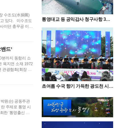
장 수조도(水操圖)
통영대교 등 공익감사 청구사항 3
끌고 있다. 이수조도
건“감사 필요성 없다”
제사이던 충무공 이순
하는 광경을 담아내고
 원수(元帥) 깃발
2밴드’
30분까지 동항리 소
욕지면 소재 1972
면 관광협회(회장 박
 개최돼 500여명
72밴드’는 전문 음
초여름 수국 향기 가득한 광도천 시민
과 함께한 ‘광도면 빛길수국축제’ 성
황
 박원순) 공동주관
’ 란 주제로 통영 시
최한 ‘통영출신 나
 장인들의 신작발표
을 두고 있다. 국