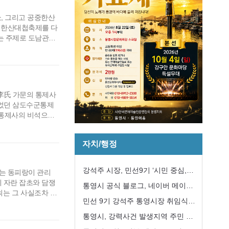
쇼, 그리고 공중한산
통영한산대첩축제를 다
는 주제로 도남관광
 축제장을 옮기고,
민, 관광객에게 새로
 10일에는 오후 8
李氏 가문의 통제사
되었던 삼도수군통제
군통제사의 비석으로
문화재연구소 관계자와
비석이 매몰되어 있을
자치/행정
출신의 통제사와 관련
강석주 시장, 민선9기 ‘시민 중심,
는 동피랑이 관리
 자란 잡초와 담쟁
강한 통영’구현 첫 걸음
통영시 공식 블로그, 네이버 메이트
는 그 사실조차 파
국내여행 분야 선정
민선 9기 강석주 통영시장 취임식
둘 널어나고 있고,
인다. ‘푸른통영
개최
통영시, 강력사건 발생지역 주민 긴