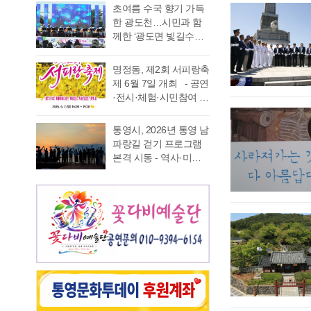
가능 통영국제음악재
었다. 이에 먼저 평생 보
초여름 수국 향기 가득
음주운항 단속 현황을
래도록 마음속에 품어
단(이사장 강석주)이 오
수를 자처하던 저의 부
한 광도천…시민과 함
분석한 결과, 본격적인
온 질문의 답을 찾기 위
는 9월 19일 개최하는
족함을 질책하…
께한 ‘광도면 빛길수국
조업이 시작되는 봄철
해 길을 나선다. 이번 여
‘2026 윤이상동요제’에
축제’ 성황 초여름의
부터 가을철까지 음주
정은 분명 후자에 가깝
참가할 어린이 가창자
정취가 절정에 이른 6월
운항이 지속적으로 발
다. 역사와 예술을 만나
명정동, 제2회 서피랑축
를 모집한다. ‘윤이상
20일 통영시 광도면(면
생했으며, 특히 여름철
고, 그 속에서 통영의 내
제 6월 7일 개최 - 공연
동요제’는 통영국제음
장 노승욱) 광도천 일원
적발 …
일을 그려 보기 위한 작
·전시·체험·시민참여 프
악재단이 세계적인 작
에서는 형형색색의 수
은 순례와도 같은 길이
로그램 등 다채로운 행
곡가 윤이상 선생의 음
국이 만개한 가운데 수
다. 2026년 7월 17일,
사 마련 명정동주민자
악적 유산을 계승하고
통영시, 2026년 통영 남
많은 시민과 관광객이
아침 여덟 시. 무전동
치위원회(위원장 이진
자 시작한 사업으로, 어
파랑길 걷기 프로그램
찾은 「광도면 빛길수
열방교회 앞에는 두 대
숙)가 주최·주관하는
린이들에게 음악 교육
본격 시동 - 역사·미식·
국축제」가 성황리에
의 버스가 숨고르기를
『제2회 서피랑축제』
기회를 제공하고, 창작
야경 품은 도보 여행, 통
개최됐다. 광도천을 따
하고 있고 …
가 오는 6월 7일 일요일
동요를 보급하기 위해
영 고유의 차별화된 테
라 만개한 수국길은 동
오후 4시부터 7시 30분
2012년부터 진행하고
마 프로그램 풍성 - 통
심의 세계를 느끼게 하
까지 서피랑공원 일대
있다. 윤이상 선생은 현
영시는 한려수도의 수
고 연인은 물론 가족들
에서 개최된다. 이번 축
대음악의 거장으로 널
려한 비경과 풍부한 역
과 나들이 나온 이들의
제는 통영시, 명정동, 명
리 알려져 있지만, 해방
사·문화자원을 결합한
미소함께 발길을 사로
정동자생단체가 후원하
직후…
도보 여행 활성화를 위
잡았다. 분홍빛과 보랏
고 지역 주민과 관광객
해 2026년 통영 남파랑
빛, 하늘빛 수국이 어우
이 함께 어울려 서피랑
길 걷기 프로그램을 본
러진 산책로는 곳곳이
의 매력을 즐길 수 있는
격 운영한다고 밝혔다.
사진 명소로 변하며 꽃
주민 참여형 축제로 구
이번 사업은 남파랑길