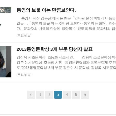
화를 보여주며 연대도와 욕지도 조개무지에서 출토된 발찌, 빗살
통영의 보물 아는 만큼보인다.
해 통영지역…
통영시(시장 김동진)에서는 최근「안내판 문장 어떻게 다듬을 
얼굴」,「통영의 보물 아는 것만큼 보인다 - 통영의 문화재」라는
다. 문화재의 내력을 한눈에 알아볼 수 있도록 당해 문화재의 입
화재 안내판이다. 이 안내판의 문장에는 어려운 용어가 섞여 있을
[문화/예술]
된 표현도 더러 있었던 것이 사실이다. 이를 누가 보아도 알기 
간결하고 아름답게 고쳐 써야 한다는 여론이 꾸준히 제기되어 왔다
2013통영문학상 3개 부문 당선자 발표
김상옥 시조문학상 조동화 시조시인. 김용익 소설문학상
김춘수 시문학상 조동범 시인 통영문인협회와 통영문학제 추진위
로 '2013통영문학상' 3개 부문 김춘수 시 문학상, 김상옥 시조문
학상의 당선자를 발표했다. 올해 각 상을 받게 된 3인…
[문화/예술]
1
2
4
5
3