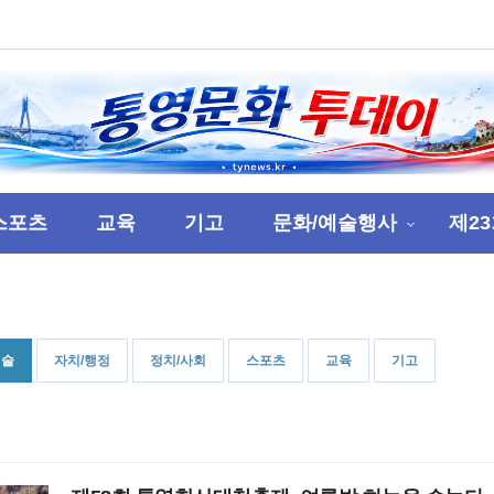
스포츠
교육
기고
문화/예술행사
제2
예술
자치/행정
정치/사회
스포츠
교육
기고