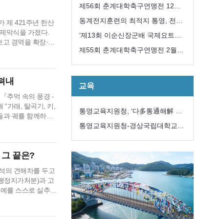
개최
제56회 춘계대학축구연맹전 12일
개막
동계전지훈련의 최적지 통영, 전국
 제 421주년 한산
 제막식을 가졌다.
에서 모이다
‘제13회 이순신장군배 국제요트대
보고 경역을 확장·보
회’ 내달 8일개막
제55회 춘계대학축구연맹전 2월
투입하여 제승당과 한
대로 한 높이 20
12일 개막
로 제막식…
펴내
교육
추억 속의 풍경 -
가래, 탈곡기, 키,
통영교육지원청, ‘다多통通해解 학
초들과 궤를 함께하며
생맞춤통합지원 전문자문위원단’구
통영교육지원청-경상국립대학교
물결과 주거환경의 변
마지막 대장장이 이평
성
해양과학대학,
 그 끝은?
석의 견해차를 두고
집행정지가처분)과 고
명예를 스스로 실추시
일부는 ‘통영 충렬사
을 자청하고 일련의