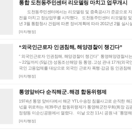
통합 도천동주민센터 리모델링 마치고 업무개시
도천동주민센터에서는 리모델링 및 증축공사가 준공으로 지난
전을 마치고 정상업무를 시작했다. 도천동주민센터 리모델링 및 
년 3월 통합청사 건립에 따른 정비계획에 따라 2012년 2월 실
고 7억 6천만 원의 사업비를 들여 지난 2월 모든 사업을 마무리했다
[자치/행정]
의에 지상3층 연면적993㎡ 규모의 도천동주민센터는 1층은 도천
민자치센터, 헬스장, 도천도서관시설과 3층에는 회의실 및 …
“외국인근로자 인권침해, 해양경찰이 챙긴다”
“ 외국인근로자 인권침해, 해양경찰이 챙긴다” 통영해양경찰서는 
~ 22일까지 (5일간) 성동조선해양 등 통영․고성 관내 17개(외국인
국인 고용업체를 대상으로 외국인 근로자 폭행·감금 등 인권침해
등 생활여건 실태점검을 실시했다. 통계청에서 발간한 “한국의 사회
[자치/행정]
르면 140만명의 외국인이 국내에 체류하고 있으며, 이 중 해․수
외국인 근로자는 2% 수준으로 상대적으로 낮으나 근무여건이 
통영앞바다 순직해군․해경 합동위령제
사각지대에 놓여있다. 그 결…
1974년 통영 앞바다에서 해군 YTL수송정 침몰사고로 순직한 해
넋을 위로하는 제39주년 합동위령제가 통영해군전우회(회장 김광
정량동 이순신공원에서 열렸다. 이날 오전 11시 공원 내 `통영
탑' 앞에서 열린 위령제에는 통영해군전우회를 비롯해 유가족과 
[자치/행정]
도.시의원, 각급 기관 단체장 등 250여명이 참석했다. 합동위
조총 발사와 진혼곡 연주, 헌화 및 분향에 이어 통영시장, 해군