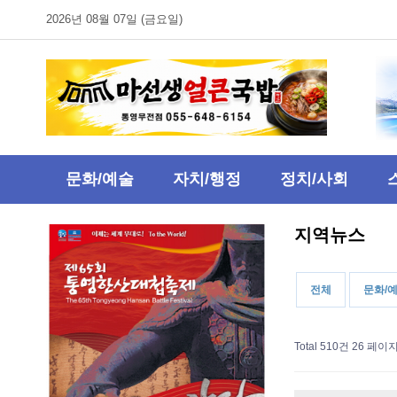
2026년 08월 07일 (금요일)
문화/예술
자치/행정
정치/사회
지역뉴스
전체
문화/
Total 510건
26 페이