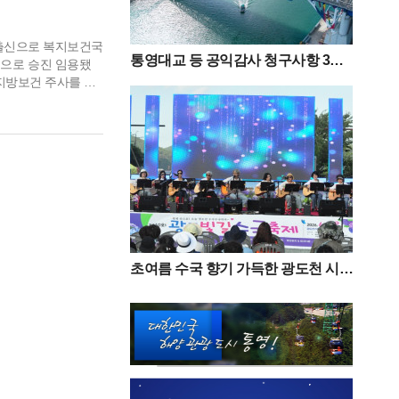
과 지식충전소 운영
산출신으로 복지보건국
통영대교 등 공익감사 청구사항 3
으로 승진 임용됐
건“감사 필요성 없다”
 지방보건 주사를 거
, 1993년 보건사회
시작해 2004년 창
초여름 수국 향기 가득한 광도천 시민
과 함께한 ‘광도면 빛길수국축제’ 성
황