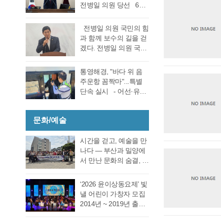
선거 통영시장선거 결
전병일 의원 당선 6일
대회의실에서 실시한
과에 대한 천영기 후보
전반기 의장·부의장 선
재검표에서 당표 44표
의 재검표 요청이 받아
거를 위한 제244회 임
차에서 38표차로 더불
전병일 의원 국민의 힘
드려져 경남선관위가
시회를에서 4선 전병일
어민주당 강석주 시장
과 함께 보수의 길을 걷
재검표를 결정했다. 경
의원이 전반기 의장에
이 국민의힘 천영기 전
겠다. 전병일 의원 국민
남 선거관리위원회가
당선됐다. 더불어 민주
시장을 앞선 것으로 최
의 힘 복당의사 밝혀
13일 회를 개최하고 지
당 정광호 의원과 맞대
종 확인했다 강석주 후
통영시 가선거구 전병
난 6·3 지방선거에서 44
통영해경, "바다 위 음
결을 펼친 무소속 전병
보는 기존과 동일, 천영
일 의원이 1일 오전 통
표 차이로 당락이 갈린
주운항 꼼짝마"...특별
일 의원이 각각 등록해
기 후보는 기존보다 6표
영시청 브리핑 룸에서
통영시장 선거에 대한
단속 실시 - 어선·유도
정견 발표 이후 곧바로
증가했다. 이로써 두 후
기자회견을 열고 통영
재검표를 오는 27일 경
선·레저기구 등 전 선종
실시된 제1차 투표 결과
보의 표차는 기…
지역 1만여 국민의 힘
남 선관위에서 하기로
대상, 음주운항 근절 총
총 투표수 14표 중 정광
당원동지들께 올리는
결정했다. 재검표는
문화/예술
력- 통영해양경찰서는
호 의원 7표, 전병일 의
인사 형식으로 자신의
27일 오후 2시 경남도
여름철 해양관광객 증
원 7표로 통영시의회
소회를 밝혔다. 전병일
선관위 청사 6층 회의실
가와 금어기 해제에 따
시간을 걷고, 예술을 만
회의규칙에 따른 재적
위원은 “지난 지방선거
에서 전량 수작…
른 출어선 증가로 음주
나다 ― 부산과 밀양에
의원 과반수 득표자가
에서 대한민국 보수의
운항 사고 발생이 우려
서 만난 문화의 숨결, 그
나오지 않았고 2차 투표
텃밭이라고 평가받던
됨에 따라 6월 19일(금)
리고 통영의 내일 여행
를 진행했다. 2차 투표
우리 통영시에서 통영
부터 8월 28일(금)까지
은 길을 따라 움직이지
에서도 1차투료와 같이
‘2026 윤이상동요제’ 빛
시의회 개원 이후 처음
71일간 음주운항 특별
만, 마음은 시간을 따라
정…
낼 어린이 가창자 모집
으로 진보진영인 민주
단속을 실시한다고 밝
걷는다. 어떤 여행은 낯
2014년 ~ 2019년 출생
당이 과반 의석을 차지
혔다. 최근 3년간
선 풍경을 만나기 위해
한 어린이 누구나 지원
하는 민심의 동요가 있
(2023년~2025년) 관내
떠나고, 어떤 여행은 오