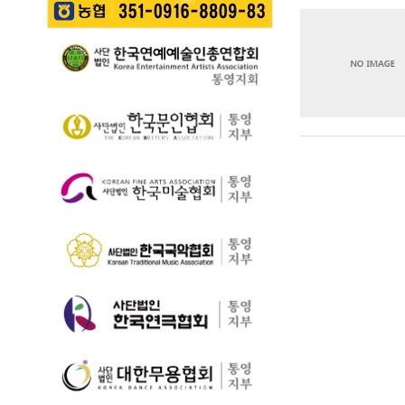
길을 걷는 이들의 웃음
성한다는 계획이다. 행
통영 구간(14~15코스,
소리가…
사에서는 길놀이를 시
28~30코스) 고유한 매
작으로 충렬초등학교
력을 널리 알리고 도보
학생들의 우쿨렐레 발
여행 활성화를 도모하
표공연과 명정동 주민
기 위해 추진된다. 통영
자치프로…
시는 남파랑길과 지역
의 역사·문화·미식·야간
관광 자원을 연계한 다
양한 걷기 프로그램을
처음
이전
운영하고, 통영 …