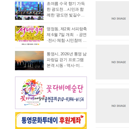
가능 통영국제음악재
었다. 이에 먼저 평생 보
초여름 수국 향기 가득
음주운항 단속 현황을
래도록 마음속에 품어
단(이사장 강석주)이 오
수를 자처하던 저의 부
한 광도천…시민과 함
분석한 결과, 본격적인
온 질문의 답을 찾기 위
는 9월 19일 개최하는
족함을 질책하…
께한 ‘광도면 빛길수국
조업이 시작되는 봄철
해 길을 나선다. 이번 여
‘2026 윤이상동요제’에
축제’ 성황 초여름의
부터 가을철까지 음주
정은 분명 후자에 가깝
참가할 어린이 가창자
정취가 절정에 이른 6월
운항이 지속적으로 발
다. 역사와 예술을 만나
명정동, 제2회 서피랑축
를 모집한다. ‘윤이상
20일 통영시 광도면(면
생했으며, 특히 여름철
고, 그 속에서 통영의 내
제 6월 7일 개최 - 공연
동요제’는 통영국제음
장 노승욱) 광도천 일원
적발 …
일을 그려 보기 위한 작
·전시·체험·시민참여 프
악재단이 세계적인 작
에서는 형형색색의 수
은 순례와도 같은 길이
로그램 등 다채로운 행
곡가 윤이상 선생의 음
국이 만개한 가운데 수
다. 2026년 7월 17일,
사 마련 명정동주민자
악적 유산을 계승하고
통영시, 2026년 통영 남
많은 시민과 관광객이
아침 여덟 시. 무전동
치위원회(위원장 이진
자 시작한 사업으로, 어
파랑길 걷기 프로그램
찾은 「광도면 빛길수
열방교회 앞에는 두 대
숙)가 주최·주관하는
린이들에게 음악 교육
본격 시동 - 역사·미식·
국축제」가 성황리에
의 버스가 숨고르기를
『제2회 서피랑축제』
기회를 제공하고, 창작
야경 품은 도보 여행, 통
개최됐다. 광도천을 따
하고 있고 …
가 오는 6월 7일 일요일
동요를 보급하기 위해
영 고유의 차별화된 테
라 만개한 수국길은 동
오후 4시부터 7시 30분
2012년부터 진행하고
마 프로그램 풍성 - 통
심의 세계를 느끼게 하
까지 서피랑공원 일대
있다. 윤이상 선생은 현
영시는 한려수도의 수
고 연인은 물론 가족들
에서 개최된다. 이번 축
대음악의 거장으로 널
려한 비경과 풍부한 역
과 나들이 나온 이들의
제는 통영시, 명정동, 명
리 알려져 있지만, 해방
사·문화자원을 결합한
미소함께 발길을 사로
정동자생단체가 후원하
직후…
도보 여행 활성화를 위
잡았다. 분홍빛과 보랏
고 지역 주민과 관광객
해 2026년 통영 남파랑
빛, 하늘빛 수국이 어우
이 함께 어울려 서피랑
길 걷기 프로그램을 본
러진 산책로는 곳곳이
의 매력을 즐길 수 있는
격 운영한다고 밝혔다.
사진 명소로 변하며 꽃
주민 참여형 축제로 구
이번 사업은 남파랑길