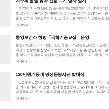
지구의 날을 맞아 전등 끄기 행사 실시
제43회 지구의 날(4. 22)을 맞아 3월 23일 저녁 8시 30분부터
를 실시한다. 통영시를 비롯해 전국적으로 일제히 진행되는 이번
출량 감축과 기후변화에 대한 인식 제고를 위하여 지구를 위한 한 시간,
는 테마로 3월 23일 오후 8시 30분부터 9시 30분까지 1시간 
[자치/행정]
대상건물은 시청을 비롯한 관내 공공기관과 대형건물, 공동․단
대상으로 이날 전국 일제히 전등스위치를 끄는 소등행사를 갖는
통영보건소 한방「국학기공교실」운영
통영시보건소가 2013년도 상반기 한의약 건강증진사업의 일환
개선과 집중력을 향상시켜 주는 “국학기공교실”을 운영한다. 일
를 막고 사회참여와 정신적 건강의 활성을 이룰 수 있도록 함으로
개선, 신체기능 및 자긍심 향상을 도모하기 위한 취지다. 운영기간
[자치/행정]
20일까지, 주 2회(월, 목요일 11:00 ~12:00) 보건소 4층 강당
희망하는 지역주민은 3월 18일부터 3월 29일까지 보건소 건강
120민원기동대 명정동봉사단 발대식
또는…
명정동주민센터(동장 김용우)에서는 2013년 3월 8일 17시 30
층 회의실에서 120민원기동대 명정동봉사단 발대식을 개최하였다
명정동봉사단은 저소득 계층의 다양한 민원을 신속하고 적기에 
양한 분야의 서비스 자원봉사자 12명으로 구성되었으며 이날 발
[자치/행정]
동장님 인사말씀, 봉사대의 역할 및 임무 설명, 임원선출의 순서
사단장으로 정귀미, 부단장 최미영, 총무 유재연으로 선출되었다.