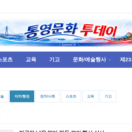
스포츠
교육
기고
문화/예술행사
제2
예술
자치/행정
정치/사회
스포츠
교육
기고
지