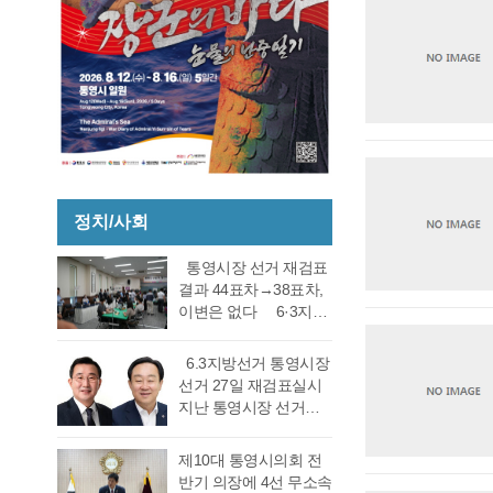
정치/사회
통영시장 선거 재검표
결과 44표차→38표차,
이변은 없다 6·3지방
선거 통영시장 선거 재
검표 결과 강석주 시장
6.3지방선거 통영시장
이 38표차로 6표가 변
선거 27일 재검표실시
동되었으나 천영기 당
지난 통영시장 선거에
락에는 변동이 없었다.
서 전·현직 간 재대결에
경남도선거관리위원회
서 0.06%(44표) 차이로
제10대 통영시의회 전
는 창원시 성산구에 있
당락이 갈렸던 6.3지방
반기 의장에 4선 무소속
는 도선관위 청사 6층