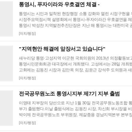
통영시, 푸자이라와 우호결연 체결 -
김외갑 …
통영시는 시민과 밀착된 현장행정 소통 강화와 열린 시정구현을 
시정주요역점시책 설명회에서 통영시-푸자이라간 우호결연을 체
통영시 박성찬 지역발전추진단장은 지난 해 통영시는 대한미국
대통령상 수상 등 중앙과 경남도로부터 28건의 수상과 공모사업
[자치/행정]
평가를 받아 시격을 드높인 해였다고 토로했다. 아울러 이는 14만
개혁 범시민 운동 등 시정에 자발적인 참여와 협조로 아끼지 않은
"지역현안 해결에 앞장서고 있습니다"
론의 적극적인 통보에 깊이 감사를 드린다고 덧붙였다. 통영…
새누리당 통영·고성지역 이군현 국회의원의 2013년 의정활동보고
통영시민문화회관 대극장에서 개최됐다. 고성에서는 28일 개최
고회에는 김동진 시장과 김만옥 의장, 김윤근 강석주 도의원과 
고 관변단체장과 당원 및 시민 등 500여명이 참석했다. 이군현 
[자치/행정]
선 중진의원으로 2014년도 예산의 지역 현안 사업 반영과 통영·
해 노력해 왔다"며 "2012년 한 해 동안 김동진 시장을 비롯한 공
전국공무원노조 통영시지부 제7기 지부 출범
원과 합심하여 한층 나은 통영시를 만들기 위…
이영태 지부장의 당선으로 지난 1월 30일 전국공무원노동조합 
부가 출범했다.이날 출범식에는 김동진 시장, 차신희 부시장을 
박이제 전국공무원노조 부위원장, 제갈종용 경남지역본부 본부장
동철 안동지부비대위원장, 임석곤 전주지부장, 남대길 울산지부장
[자치/행정]
관계자들과 노조원 등 500여명이 참석했다. 5,6기 지부장을 지