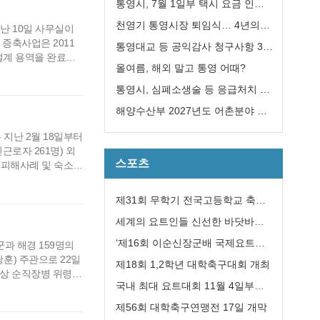
급 지원대책 추진
통영시, 7월 1일부 택시 요금 인
상... 기본요금 4,600원
천영기 통영시장 퇴임식… 4년의
 10일 사무실이
증축사업은 2011
여정 마무리
통영대교 등 공익감사 청구사항 3
시설계 용역을 완료하
건“감사 필요성 없다”
올여름, 해외 말고 통영 어때?
. 총 대지 671㎡
동주민센터, 2층 주
통영시, 심폐소생술 등 응급처치 교
육 희망자 모집
해양수산부 2027년도 어촌분야 일
반농산어촌개발사업 ‘신봉권역단위
지난 2월 18일부터
근로자 261명) 외
거점개발사업’ 선정
스포츠
 피해사례 및 숙소
동향 2012”에 따
산 분야에 종사하는
제31회 무학기 전국고등학교 축구
열악하여 인권침해의
대회 성공리에 개최
세계의 요트인들 신선한 바닷바람
과 수산물에 한껏 취해
‘제16회 이순신장군배 국제요트대
군과 해경 159명의
훈) 주관으로 22일
회’ 개최
제18회 1,2학년 대학축구대회 개최
해상 순직장병 위령
국내 최대 요트대회 11월 4일부터
해군ㆍ해경 관계자,
령제는 해군 의장대의
8일까지 통영 한산도 앞바다에서
제56회 대학축구연맹전 17일 개막
교육사령부 생도대장