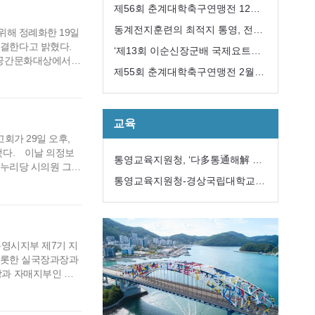
개최
제56회 춘계대학축구연맹전 12일
개막
동계전지훈련의 최적지 통영, 전국
위해 정례화한 19일
결한다고 밝혔다.
에서 모이다
‘제13회 이순신장군배 국제요트대
 공간문화대상에서
회’ 내달 8일개막
제55회 춘계대학축구연맹전 2월
 등이 선정되어 좋은
 전시민이 3대 의식
12일 개막
 시민들과 지역 언
교육
회가 29일 오후,
됐다. 이날 의정보
통영교육지원청, ‘다多통通해解 학
새누리당 시의원 그리
생맞춤통합지원 전문자문위원단’구
통영교육지원청-경상국립대학교
국회의원은 통해 "3
고성 지역발전을 위
성
해양과학대학,
무원 그리고 도·시의
통영시지부 제7기 지
비롯한 실국장과장과
과 자매지부인 이
, 경남지역 각 지부
낸 류성한 이임지부장