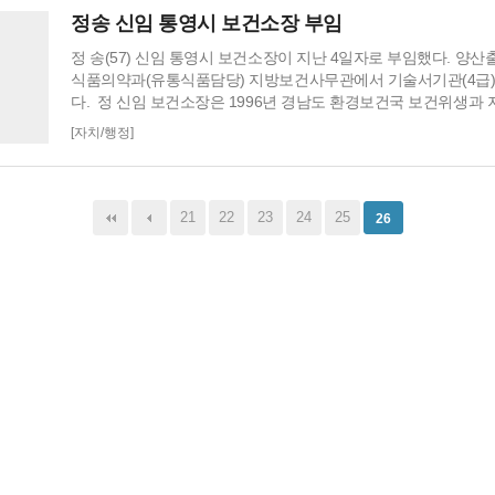
에게는 조합원의 후생복리 및 상조활동을 통한 직원간 우호증진
정송 신임 통영시 보건소장 부임
과 사회봉사활동 등 시민을 위한 현장행정을 펼친 공을 인정…
정 송(57) 신임 통영시 보건소장이 지난 4일자로 부임했다. 양
식품의약과(유통식품담당) 지방보건사무관에서 기술서기관(4급)
다. 정 신임 보건소장은 1996년 경남도 환경보건국 보건위생과
쳐 2007년 7월 창녕군 보건소 소장 역임, 2001년 대통령표창 수상
[자치/행정]
부장관상을 등 다수의 상을 수상했다. 또한 1981년 공직생활을 
녕군으로 전입해 창녕군보건소장, 보건복지여성국 보건행정과…
21
22
23
24
25
26