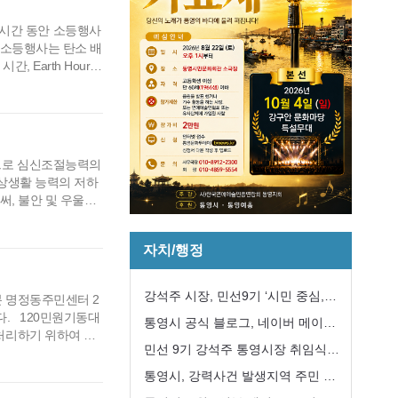
 1시간 동안 소등행사
 소등행사는 탄소 배
 Earth Hour라
동안 실시될 예정이다.
독주택, 지역상징물을
다.…
으로 심신조절능력의
상생활 능력의 저하
써, 불안 및 우울의
은 4월 1부터 6월
에서 실시되며, 참여를
자치/행정
관리담당부서에 전화
강석주 시장, 민선9기 ‘시민 중심,
분 명정동주민센터 2
. 120민원기동대
강한 통영’구현 첫 걸음
통영시 공식 블로그, 네이버 메이트
처리하기 위하여 다
국내여행 분야 선정
민선 9기 강석주 통영시장 취임식
대식은 위촉장 수여,
로 진행되었으며, 봉
개최
통영시, 강력사건 발생지역 주민 긴
 &nbs…