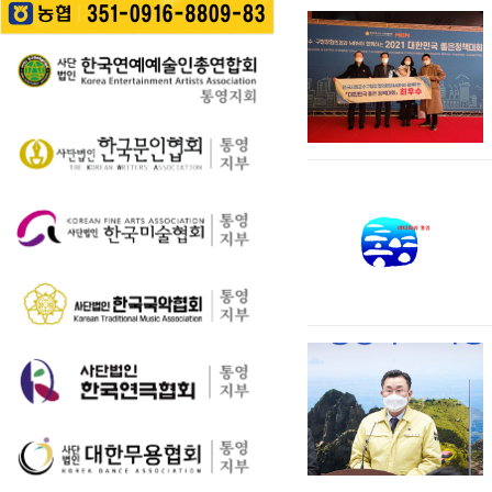
길을 걷는 이들의 웃음
성한다는 계획이다. 행
통영 구간(14~15코스,
소리가…
사에서는 길놀이를 시
28~30코스) 고유한 매
작으로 충렬초등학교
력을 널리 알리고 도보
학생들의 우쿨렐레 발
여행 활성화를 도모하
표공연과 명정동 주민
기 위해 추진된다. 통영
자치프로…
시는 남파랑길과 지역
의 역사·문화·미식·야간
관광 자원을 연계한 다
양한 걷기 프로그램을
운영하고, 통영 …