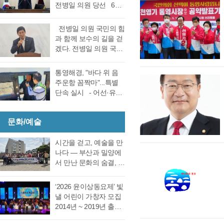
선거 통영시장선거 결
전병일 의원 당선 6일
대회의실에서 실시한
과에 대한 천영기 후보
전반기 의장·부의장 선
재검표에서 당표 44표
의 재검표 요청이 받아
거를 위한 제244회 임
차에서 38표차로 더불
전병일 의원 국민의 힘
드려져 경남선관위가
시회를에서 4선 전병일
어민주당 강석주 시장
과 함께 보수의 길을 걷
재검표를 결정했다. 경
의원이 전반기 의장에
이 국민의힘 천영기 전
겠다. 전병일 의원 국민
남 선거관리위원회가
당선됐다. 더불어 민주
시장을 앞선 것으로 최
의 힘 복당의사 밝혀
13일 회를 개최하고 지
당 정광호 의원과 맞대
종 확인했다 강석주 후
통영시 가선거구 전병
난 6·3 지방선거에서 44
통영해경, "바다 위 음
결을 펼친 무소속 전병
보는 기존과 동일, 천영
일 의원이 1일 오전 통
표 차이로 당락이 갈린
주운항 꼼짝마"...특별
일 의원이 각각 등록해
기 후보는 기존보다 6표
영시청 브리핑 룸에서
통영시장 선거에 대한
단속 실시 - 어선·유도
정견 발표 이후 곧바로
증가했다. 이로써 두 후
기자회견을 열고 통영
재검표를 오는 27일 경
선·레저기구 등 전 선종
실시된 제1차 투표 결과
보의 표차는 기…
지역 1만여 국민의 힘
남 선관위에서 하기로
대상, 음주운항 근절 총
총 투표수 14표 중 정광
당원동지들께 올리는
결정했다. 재검표는
문화/예술
력- 통영해양경찰서는
호 의원 7표, 전병일 의
인사 형식으로 자신의
27일 오후 2시 경남도
여름철 해양관광객 증
원 7표로 통영시의회
소회를 밝혔다. 전병일
선관위 청사 6층 회의실
가와 금어기 해제에 따
시간을 걷고, 예술을 만
회의규칙에 따른 재적
위원은 “지난 지방선거
에서 전량 수작…
른 출어선 증가로 음주
나다 ― 부산과 밀양에
의원 과반수 득표자가
에서 대한민국 보수의
운항 사고 발생이 우려
서 만난 문화의 숨결, 그
나오지 않았고 2차 투표
텃밭이라고 평가받던
됨에 따라 6월 19일(금)
리고 통영의 내일 여행
를 진행했다. 2차 투표
우리 통영시에서 통영
부터 8월 28일(금)까지
은 길을 따라 움직이지
에서도 1차투료와 같이
‘2026 윤이상동요제’ 빛
시의회 개원 이후 처음
71일간 음주운항 특별
만, 마음은 시간을 따라
정…
낼 어린이 가창자 모집
으로 진보진영인 민주
단속을 실시한다고 밝
걷는다. 어떤 여행은 낯
2014년 ~ 2019년 출생
당이 과반 의석을 차지
혔다. 최근 3년간
선 풍경을 만나기 위해
한 어린이 누구나 지원
하는 민심의 동요가 있
(2023년~2025년) 관내
떠나고, 어떤 여행은 오