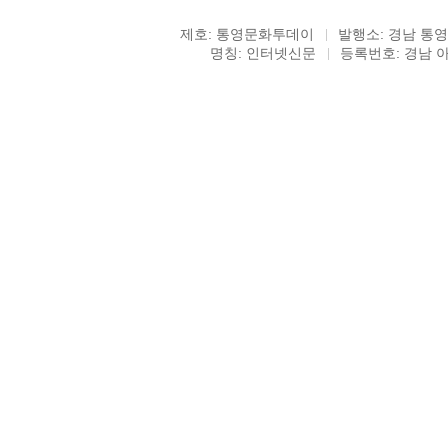
제호: 통영문화투데이
발행소: 경남 통영
명칭: 인터넷신문
등록번호: 경남 아