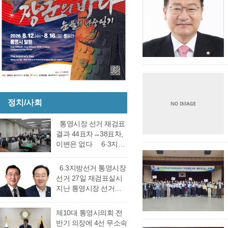
정치/사회
통영시장 선거 재검표
결과 44표차→38표차,
이변은 없다 6·3지방
선거 통영시장 선거 재
검표 결과 강석주 시장
6.3지방선거 통영시장
이 38표차로 6표가 변
선거 27일 재검표실시
동되었으나 천영기 당
지난 통영시장 선거에
락에는 변동이 없었다.
서 전·현직 간 재대결에
경남도선거관리위원회
서 0.06%(44표) 차이로
제10대 통영시의회 전
는 창원시 성산구에 있
당락이 갈렸던 6.3지방
반기 의장에 4선 무소속
는 도선관위 청사 6층