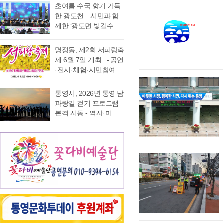
가능 통영국제음악재
었다. 이에 먼저 평생 보
초여름 수국 향기 가득
음주운항 단속 현황을
래도록 마음속에 품어
단(이사장 강석주)이 오
수를 자처하던 저의 부
한 광도천…시민과 함
분석한 결과, 본격적인
온 질문의 답을 찾기 위
는 9월 19일 개최하는
족함을 질책하…
께한 ‘광도면 빛길수국
조업이 시작되는 봄철
해 길을 나선다. 이번 여
‘2026 윤이상동요제’에
축제’ 성황 초여름의
부터 가을철까지 음주
정은 분명 후자에 가깝
참가할 어린이 가창자
정취가 절정에 이른 6월
운항이 지속적으로 발
다. 역사와 예술을 만나
명정동, 제2회 서피랑축
를 모집한다. ‘윤이상
20일 통영시 광도면(면
생했으며, 특히 여름철
고, 그 속에서 통영의 내
제 6월 7일 개최 - 공연
동요제’는 통영국제음
장 노승욱) 광도천 일원
적발 …
일을 그려 보기 위한 작
·전시·체험·시민참여 프
악재단이 세계적인 작
에서는 형형색색의 수
은 순례와도 같은 길이
로그램 등 다채로운 행
곡가 윤이상 선생의 음
국이 만개한 가운데 수
다. 2026년 7월 17일,
사 마련 명정동주민자
악적 유산을 계승하고
통영시, 2026년 통영 남
많은 시민과 관광객이
아침 여덟 시. 무전동
치위원회(위원장 이진
자 시작한 사업으로, 어
파랑길 걷기 프로그램
찾은 「광도면 빛길수
열방교회 앞에는 두 대
숙)가 주최·주관하는
린이들에게 음악 교육
본격 시동 - 역사·미식·
국축제」가 성황리에
의 버스가 숨고르기를
『제2회 서피랑축제』
기회를 제공하고, 창작
야경 품은 도보 여행, 통
개최됐다. 광도천을 따
하고 있고 …
가 오는 6월 7일 일요일
동요를 보급하기 위해
영 고유의 차별화된 테
라 만개한 수국길은 동
오후 4시부터 7시 30분
2012년부터 진행하고
마 프로그램 풍성 - 통
심의 세계를 느끼게 하
까지 서피랑공원 일대
있다. 윤이상 선생은 현
영시는 한려수도의 수
고 연인은 물론 가족들
에서 개최된다. 이번 축
대음악의 거장으로 널
려한 비경과 풍부한 역
과 나들이 나온 이들의
제는 통영시, 명정동, 명
리 알려져 있지만, 해방
사·문화자원을 결합한
미소함께 발길을 사로
정동자생단체가 후원하
직후…
도보 여행 활성화를 위
잡았다. 분홍빛과 보랏
고 지역 주민과 관광객
해 2026년 통영 남파랑
빛, 하늘빛 수국이 어우
이 함께 어울려 서피랑
길 걷기 프로그램을 본
러진 산책로는 곳곳이
의 매력을 즐길 수 있는
격 운영한다고 밝혔다.
사진 명소로 변하며 꽃
주민 참여형 축제로 구
이번 사업은 남파랑길