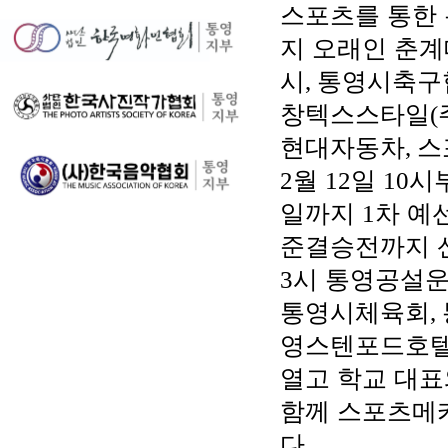
스포츠를 통한 
지 오래인 춘
시
,
통영시축구
창텍스스타일
(
현대자동차
,
스
2
월
12
일
10
시
일까지
1
차 예
준결승전까지 
3
시 통영공설
통영시체육회
,
영스텐포드호
열고 학교 대표
함께 스포츠메
다
.