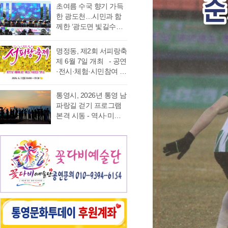
가능 통영국제음악재
었다. 이에 먼저 평생 보
초여름 수국 향기 가득
음주운항 단속 현황을
래도록 마음속에 품어
단(이사장 강석주)이 오
수를 자처하던 저의 부
한 광도천…시민과 함
분석한 결과, 본격적인
온 질문의 답을 찾기 위
는 9월 19일 개최하는
족함을 질책하…
께한 ‘광도면 빛길수국
조업이 시작되는 봄철
해 길을 나선다. 이번 여
‘2026 윤이상동요제’에
축제’ 성황 초여름의
부터 가을철까지 음주
정은 분명 후자에 가깝
참가할 어린이 가창자
정취가 절정에 이른 6월
운항이 지속적으로 발
다. 역사와 예술을 만나
명정동, 제2회 서피랑축
를 모집한다. ‘윤이상
20일 통영시 광도면(면
생했으며, 특히 여름철
고, 그 속에서 통영의 내
제 6월 7일 개최 - 공연
동요제’는 통영국제음
장 노승욱) 광도천 일원
적발 …
일을 그려 보기 위한 작
·전시·체험·시민참여 프
악재단이 세계적인 작
에서는 형형색색의 수
은 순례와도 같은 길이
로그램 등 다채로운 행
곡가 윤이상 선생의 음
국이 만개한 가운데 수
다. 2026년 7월 17일,
사 마련 명정동주민자
악적 유산을 계승하고
통영시, 2026년 통영 남
많은 시민과 관광객이
아침 여덟 시. 무전동
치위원회(위원장 이진
자 시작한 사업으로, 어
파랑길 걷기 프로그램
찾은 「광도면 빛길수
열방교회 앞에는 두 대
숙)가 주최·주관하는
린이들에게 음악 교육
본격 시동 - 역사·미식·
국축제」가 성황리에
의 버스가 숨고르기를
『제2회 서피랑축제』
기회를 제공하고, 창작
야경 품은 도보 여행, 통
개최됐다. 광도천을 따
하고 있고 …
가 오는 6월 7일 일요일
동요를 보급하기 위해
영 고유의 차별화된 테
라 만개한 수국길은 동
오후 4시부터 7시 30분
2012년부터 진행하고
마 프로그램 풍성 - 통
심의 세계를 느끼게 하
까지 서피랑공원 일대
있다. 윤이상 선생은 현
영시는 한려수도의 수
고 연인은 물론 가족들
에서 개최된다. 이번 축
대음악의 거장으로 널
려한 비경과 풍부한 역
과 나들이 나온 이들의
제는 통영시, 명정동, 명
리 알려져 있지만, 해방
사·문화자원을 결합한
미소함께 발길을 사로
정동자생단체가 후원하
직후…
도보 여행 활성화를 위
잡았다. 분홍빛과 보랏
고 지역 주민과 관광객
해 2026년 통영 남파랑
빛, 하늘빛 수국이 어우
이 함께 어울려 서피랑
길 걷기 프로그램을 본
러진 산책로는 곳곳이
의 매력을 즐길 수 있는
격 운영한다고 밝혔다.
사진 명소로 변하며 꽃
주민 참여형 축제로 구
이번 사업은 남파랑길