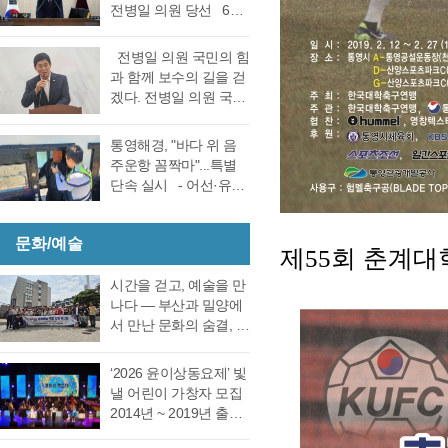
선거 통영시장선거 결
전병일 의원 당선 6일
대회의실에서 실시한
과에 대한 천영기 후보
전반기 의장·부의장 선
재검표에서 당표 44표
의 재검표 요청이 받아
거를 위한 제244회 임
차에서 38표차로 더불
전병일 의원 국민의 힘
드려져 경남선관위가
시회를에서 4선 전병일
어민주당 강석주 시장
과 함께 보수의 길을 걷
재검표를 결정했다. 경
의원이 전반기 의장에
이 국민의힘 천영기 전
겠다. 전병일 의원 국민
남 선거관리위원회가
당선됐다. 더불어 민주
시장을 앞선 것으로 최
의 힘 복당의사 밝혀
13일 회를 개최하고 지
당 정광호 의원과 맞대
종 확인했다 강석주 후
통영시 가선거구 전병
난 6·3 지방선거에서 44
통영해경, "바다 위 음
결을 펼친 무소속 전병
보는 기존과 동일, 천영
일 의원이 1일 오전 통
표 차이로 당락이 갈린
주운항 꼼짝마"...특별
일 의원이 각각 등록해
기 후보는 기존보다 6표
영시청 브리핑 룸에서
통영시장 선거에 대한
단속 실시 - 어선·유도
정견 발표 이후 곧바로
증가했다. 이로써 두 후
기자회견을 열고 통영
재검표를 오는 27일 경
선·레저기구 등 전 선종
실시된 제1차 투표 결과
보의 표차는 기…
지역 1만여 국민의 힘
남 선관위에서 하기로
대상, 음주운항 근절 총
총 투표수 14표 중 정광
당원동지들께 올리는
결정했다. 재검표는
문화/예술
력- 통영해양경찰서는
호 의원 7표, 전병일 의
제
55
회 춘계
인사 형식으로 자신의
27일 오후 2시 경남도
여름철 해양관광객 증
원 7표로 통영시의회
소회를 밝혔다. 전병일
선관위 청사 6층 회의실
가와 금어기 해제에 따
시간을 걷고, 예술을 만
회의규칙에 따른 재적
위원은 “지난 지방선거
에서 전량 수작…
른 출어선 증가로 음주
나다 ― 부산과 밀양에
의원 과반수 득표자가
에서 대한민국 보수의
운항 사고 발생이 우려
서 만난 문화의 숨결, 그
나오지 않았고 2차 투표
텃밭이라고 평가받던
됨에 따라 6월 19일(금)
리고 통영의 내일 여행
를 진행했다. 2차 투표
우리 통영시에서 통영
부터 8월 28일(금)까지
은 길을 따라 움직이지
에서도 1차투료와 같이
‘2026 윤이상동요제’ 빛
시의회 개원 이후 처음
71일간 음주운항 특별
만, 마음은 시간을 따라
정…
낼 어린이 가창자 모집
으로 진보진영인 민주
단속을 실시한다고 밝
걷는다. 어떤 여행은 낯
2014년 ~ 2019년 출생
당이 과반 의석을 차지
혔다. 최근 3년간
선 풍경을 만나기 위해
한 어린이 누구나 지원
하는 민심의 동요가 있
(2023년~2025년) 관내
떠나고, 어떤 여행은 오