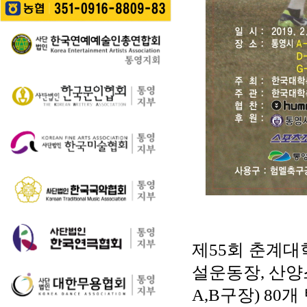
길을 걷는 이들의 웃음
성한다는 계획이다. 행
통영 구간(14~15코스,
소리가…
사에서는 길놀이를 시
28~30코스) 고유한 매
작으로 충렬초등학교
력을 널리 알리고 도보
학생들의 우쿨렐레 발
여행 활성화를 도모하
표공연과 명정동 주민
기 위해 추진된다. 통영
자치프로…
시는 남파랑길과 지역
의 역사·문화·미식·야간
관광 자원을 연계한 다
양한 걷기 프로그램을
운영하고, 통영 …
제
55
회 춘계
설운동장
,
산양
A,B
구장
) 80
개