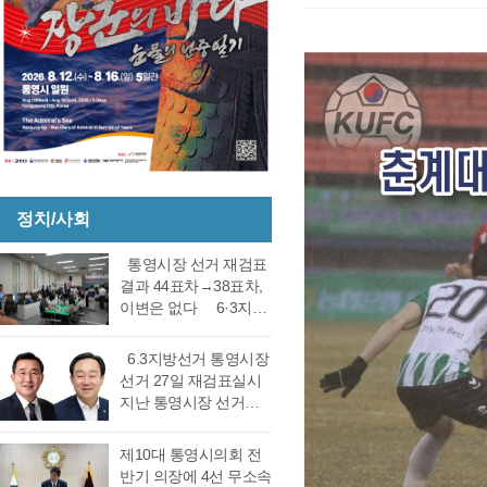
정치/사회
통영시장 선거 재검표
결과 44표차→38표차,
이변은 없다 6·3지방
선거 통영시장 선거 재
검표 결과 강석주 시장
6.3지방선거 통영시장
이 38표차로 6표가 변
선거 27일 재검표실시
동되었으나 천영기 당
지난 통영시장 선거에
락에는 변동이 없었다.
서 전·현직 간 재대결에
경남도선거관리위원회
서 0.06%(44표) 차이로
제10대 통영시의회 전
는 창원시 성산구에 있
당락이 갈렸던 6.3지방
반기 의장에 4선 무소속
는 도선관위 청사 6층