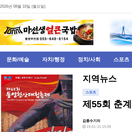
2026년 08월 10일 (월요일)
문화/예술
자치/행정
정치/사회
스포츠
지역뉴스
스포츠
제55회 춘
김종수기자
19-01-31 15:08