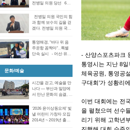
선거 통영시장선거 결
전병일 의원 당선 6일
대회의실에서 실시한
과에 대한 천영기 후보
전반기 의장·부의장 선
재검표에서 당표 44표
의 재검표 요청이 받아
거를 위한 제244회 임
차에서 38표차로 더불
전병일 의원 국민의 힘
드려져 경남선관위가
시회를에서 4선 전병일
어민주당 강석주 시장
과 함께 보수의 길을 걷
재검표를 결정했다. 경
의원이 전반기 의장에
이 국민의힘 천영기 전
겠다. 전병일 의원 국민
남 선거관리위원회가
당선됐다. 더불어 민주
시장을 앞선 것으로 최
의 힘 복당의사 밝혀
13일 회를 개최하고 지
당 정광호 의원과 맞대
종 확인했다 강석주 후
통영시 가선거구 전병
난 6·3 지방선거에서 44
통영해경, "바다 위 음
결을 펼친 무소속 전병
보는 기존과 동일, 천영
일 의원이 1일 오전 통
표 차이로 당락이 갈린
주운항 꼼짝마"...특별
일 의원이 각각 등록해
기 후보는 기존보다 6표
영시청 브리핑 룸에서
통영시장 선거에 대한
단속 실시 - 어선·유도
- 산양스포츠파크 등
정견 발표 이후 곧바로
증가했다. 이로써 두 후
기자회견을 열고 통영
재검표를 오는 27일 경
선·레저기구 등 전 선종
실시된 제1차 투표 결과
보의 표차는 기…
지역 1만여 국민의 힘
통영시는 지난 8일
남 선관위에서 하기로
대상, 음주운항 근절 총
총 투표수 14표 중 정광
당원동지들께 올리는
결정했다. 재검표는
문화/예술
력- 통영해양경찰서는
체육공원, 통영공설
호 의원 7표, 전병일 의
인사 형식으로 자신의
27일 오후 2시 경남도
여름철 해양관광객 증
원 7표로 통영시의회
소회를 밝혔다. 전병일
구대회’가 성황리에
선관위 청사 6층 회의실
가와 금어기 해제에 따
시간을 걷고, 예술을 만
회의규칙에 따른 재적
위원은 “지난 지방선거
에서 전량 수작…
른 출어선 증가로 음주
나다 ― 부산과 밀양에
의원 과반수 득표자가
에서 대한민국 보수의
운항 사고 발생이 우려
서 만난 문화의 숨결, 그
나오지 않았고 2차 투표
텃밭이라고 평가받던
됨에 따라 6월 19일(금)
리고 통영의 내일 여행
이번 대회에는 전국
를 진행했다. 2차 투표
우리 통영시에서 통영
부터 8월 28일(금)까지
은 길을 따라 움직이지
에서도 1차투료와 같이
‘2026 윤이상동요제’ 빛
시의회 개원 이후 처음
을 펼쳤으며 선수들
71일간 음주운항 특별
만, 마음은 시간을 따라
정…
낼 어린이 가창자 모집
으로 진보진영인 민주
단속을 실시한다고 밝
걷는다. 어떤 여행은 낯
리기 위해 고학년부(
2014년 ~ 2019년 출생
당이 과반 의석을 차지
혔다. 최근 3년간
선 풍경을 만나기 위해
한 어린이 누구나 지원
하는 민심의 동요가 있
진행해 대회 수준의
(2023년~2025년) 관내
떠나고, 어떤 여행은 오