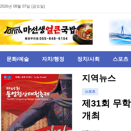
2026년 08월 07일 (금요일)
문화/예술
자치/행정
정치/사회
스포츠
지역뉴스
스포츠
제31회 무
개최