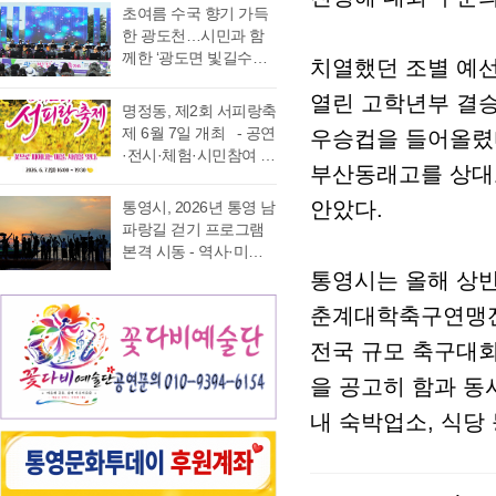
가능 통영국제음악재
었다. 이에 먼저 평생 보
초여름 수국 향기 가득
음주운항 단속 현황을
래도록 마음속에 품어
단(이사장 강석주)이 오
수를 자처하던 저의 부
한 광도천…시민과 함
분석한 결과, 본격적인
온 질문의 답을 찾기 위
는 9월 19일 개최하는
족함을 질책하…
께한 ‘광도면 빛길수국
조업이 시작되는 봄철
해 길을 나선다. 이번 여
치열했던 조별 예선
‘2026 윤이상동요제’에
축제’ 성황 초여름의
부터 가을철까지 음주
정은 분명 후자에 가깝
참가할 어린이 가창자
열린 고학년부 결승
정취가 절정에 이른 6월
운항이 지속적으로 발
다. 역사와 예술을 만나
명정동, 제2회 서피랑축
를 모집한다. ‘윤이상
20일 통영시 광도면(면
생했으며, 특히 여름철
고, 그 속에서 통영의 내
제 6월 7일 개최 - 공연
우승컵을 들어올렸
동요제’는 통영국제음
장 노승욱) 광도천 일원
적발 …
일을 그려 보기 위한 작
·전시·체험·시민참여 프
악재단이 세계적인 작
에서는 형형색색의 수
부산동래고를 상대로
은 순례와도 같은 길이
로그램 등 다채로운 행
곡가 윤이상 선생의 음
국이 만개한 가운데 수
다. 2026년 7월 17일,
사 마련 명정동주민자
악적 유산을 계승하고
안았다.
통영시, 2026년 통영 남
많은 시민과 관광객이
아침 여덟 시. 무전동
치위원회(위원장 이진
자 시작한 사업으로, 어
파랑길 걷기 프로그램
찾은 「광도면 빛길수
열방교회 앞에는 두 대
숙)가 주최·주관하는
린이들에게 음악 교육
본격 시동 - 역사·미식·
국축제」가 성황리에
의 버스가 숨고르기를
『제2회 서피랑축제』
기회를 제공하고, 창작
야경 품은 도보 여행, 통
통영시는 올해 상반
개최됐다. 광도천을 따
하고 있고 …
가 오는 6월 7일 일요일
동요를 보급하기 위해
영 고유의 차별화된 테
라 만개한 수국길은 동
오후 4시부터 7시 30분
춘계대학축구연맹전’
2012년부터 진행하고
마 프로그램 풍성 - 통
심의 세계를 느끼게 하
까지 서피랑공원 일대
있다. 윤이상 선생은 현
영시는 한려수도의 수
고 연인은 물론 가족들
전국 규모 축구대
에서 개최된다. 이번 축
대음악의 거장으로 널
려한 비경과 풍부한 역
과 나들이 나온 이들의
제는 통영시, 명정동, 명
리 알려져 있지만, 해방
을 공고히 함과 동
사·문화자원을 결합한
미소함께 발길을 사로
정동자생단체가 후원하
직후…
도보 여행 활성화를 위
잡았다. 분홍빛과 보랏
내 숙박업소, 식당
고 지역 주민과 관광객
해 2026년 통영 남파랑
빛, 하늘빛 수국이 어우
이 함께 어울려 서피랑
길 걷기 프로그램을 본
러진 산책로는 곳곳이
의 매력을 즐길 수 있는
격 운영한다고 밝혔다.
사진 명소로 변하며 꽃
주민 참여형 축제로 구
이번 사업은 남파랑길