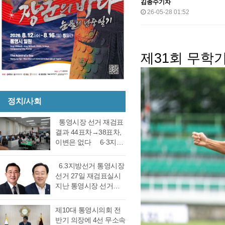
김종수기자
26-05-28 01:52
제31회 무학
정치/사회
통영시장 선거 재검표
결과 44표차→38표차,
이변은 없다 6·3지방
선거 통영시장 선거 재
검표 결과 강석주 시장
6.3지방선거 통영시장
이 38표차로 6표가 변
선거 27일 재검표실시
동되었으나 천영기 당
지난 통영시장 선거에
락에는 변동이 없었다.
서 전·현직 간 재대결에
경남도선거관리위원회
서 0.06%(44표) 차이로
제10대 통영시의회 전
는 창원시 성산구에 있
당락이 갈렸던 6.3지방
반기 의장에 4선 무소속
는 도선관위 청사 6층