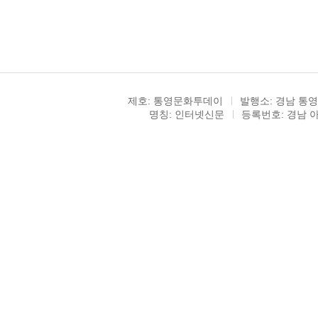
제호: 통영문화투데이
발행소: 경남 통영
명칭: 인터넷신문
등록번호: 경남 아