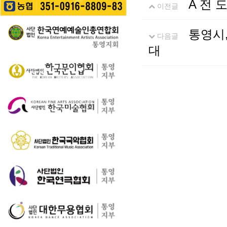
A 전
길을 걷는 이들의 웃음
이전글
성한다는 계획이다. 행
통영 구간(14~15코스,
소리가…
사에서는 길놀이를 시
28~30코스) 고유한 매
작으로 충렬초등학교
력을 널리 알리고 도보
통영시,
다음글
학생들의 우쿨렐레 발
여행 활성화를 도모하
표공연과 명정동 주민
대
기 위해 추진된다. 통영
자치프로…
시는 남파랑길과 지역
의 역사·문화·미식·야간
관광 자원을 연계한 다
양한 걷기 프로그램을
운영하고, 통영 …