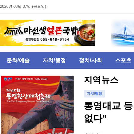
2026년 08월 07일 (금요일)
문화/예술
자치/행정
정치/사회
스포츠
지역뉴스
자치/행정
통영대교 등
없다”