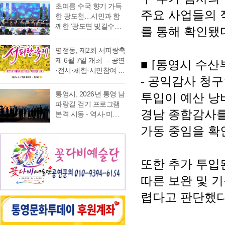
가능 통영국제음악재
었다. 이에 먼저 평생 보
초여름 수국 향기 가득
음주운항 단속 현황을
래도록 마음속에 품어
단(이사장 강석주)이 오
주요 사업들의 
수를 자처하던 저의 부
한 광도천…시민과 함
분석한 결과, 본격적인
온 질문의 답을 찾기 위
는 9월 19일 개최하는
족함을 질책하…
께한 ‘광도면 빛길수국
조업이 시작되는 봄철
해 길을 나선다. 이번 여
를 통해 확인됐
‘2026 윤이상동요제’에
축제’ 성황 초여름의
부터 가을철까지 음주
정은 분명 후자에 가깝
참가할 어린이 가창자
정취가 절정에 이른 6월
운항이 지속적으로 발
다. 역사와 예술을 만나
명정동, 제2회 서피랑축
를 모집한다. ‘윤이상
20일 통영시 광도면(면
생했으며, 특히 여름철
고, 그 속에서 통영의 내
제 6월 7일 개최 - 공연
■
[
통영시 수산
동요제’는 통영국제음
장 노승욱) 광도천 일원
적발 …
일을 그려 보기 위한 작
·전시·체험·시민참여 프
악재단이 세계적인 작
에서는 형형색색의 수
은 순례와도 같은 길이
-
공익감사 청구
로그램 등 다채로운 행
곡가 윤이상 선생의 음
국이 만개한 가운데 수
다. 2026년 7월 17일,
사 마련 명정동주민자
악적 유산을 계승하고
통영시, 2026년 통영 남
투입이 예산 낭
많은 시민과 관광객이
아침 여덟 시. 무전동
치위원회(위원장 이진
자 시작한 사업으로, 어
파랑길 걷기 프로그램
찾은 「광도면 빛길수
열방교회 앞에는 두 대
숙)가 주최·주관하는
경남 종합감사를
린이들에게 음악 교육
본격 시동 - 역사·미식·
국축제」가 성황리에
의 버스가 숨고르기를
『제2회 서피랑축제』
기회를 제공하고, 창작
야경 품은 도보 여행, 통
개최됐다. 광도천을 따
가동 중임을 확
하고 있고 …
가 오는 6월 7일 일요일
동요를 보급하기 위해
영 고유의 차별화된 테
라 만개한 수국길은 동
오후 4시부터 7시 30분
2012년부터 진행하고
마 프로그램 풍성 - 통
심의 세계를 느끼게 하
까지 서피랑공원 일대
있다. 윤이상 선생은 현
영시는 한려수도의 수
고 연인은 물론 가족들
에서 개최된다. 이번 축
또한 추가 투입
대음악의 거장으로 널
려한 비경과 풍부한 역
과 나들이 나온 이들의
제는 통영시, 명정동, 명
리 알려져 있지만, 해방
사·문화자원을 결합한
미소함께 발길을 사로
따른 보완 및 
정동자생단체가 후원하
직후…
도보 여행 활성화를 위
잡았다. 분홍빛과 보랏
고 지역 주민과 관광객
해 2026년 통영 남파랑
렵다고 판단했
빛, 하늘빛 수국이 어우
이 함께 어울려 서피랑
길 걷기 프로그램을 본
러진 산책로는 곳곳이
의 매력을 즐길 수 있는
격 운영한다고 밝혔다.
사진 명소로 변하며 꽃
주민 참여형 축제로 구
이번 사업은 남파랑길