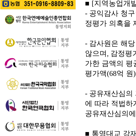
길을 걷는 이들의 웃음
■
[
지역농업개발
성한다는 계획이다. 행
통영 구간(14~15코스,
소리가…
사에서는 길놀이를 시
28~30코스) 고유한 매
-
공익감사 청구
작으로 충렬초등학교
력을 널리 알리고 도보
학생들의 우쿨렐레 발
정평가 의혹을
여행 활성화를 도모하
표공연과 명정동 주민
기 위해 추진된다. 통영
자치프로…
시는 남파랑길과 지역
-
감사원은 해당
의 역사·문화·미식·야간
관광 자원을 연계한 다
않으며
,
감정평가
양한 걷기 프로그램을
운영하고, 통영 …
가한 금액의 평
평가액
(68
억 원
)
-
공유재산심의 과
에 따라 적법하
공유재산심의에
■
통영대교 강