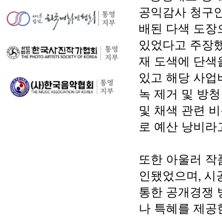
공익감사 청구인
배된 다색 도장
있었다고 주장했
재 도색에 단색
있고 해당 사업
녹 제거 및 방
및 채색 관련 
로 예산 낭비라
또한 아울러 작
인됐었으며
,
시
통한 공개경쟁 
나 특혜를 제공