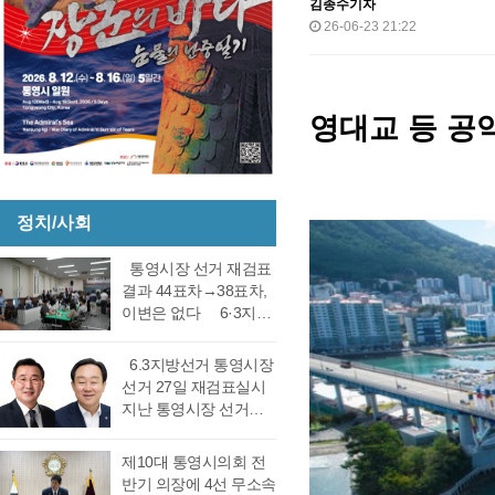
김종수기자
26-06-23 21:22
영대교 등 공
정치/사회
통영시장 선거 재검표
결과 44표차→38표차,
이변은 없다 6·3지방
선거 통영시장 선거 재
검표 결과 강석주 시장
6.3지방선거 통영시장
이 38표차로 6표가 변
선거 27일 재검표실시
동되었으나 천영기 당
지난 통영시장 선거에
락에는 변동이 없었다.
서 전·현직 간 재대결에
경남도선거관리위원회
서 0.06%(44표) 차이로
제10대 통영시의회 전
는 창원시 성산구에 있
당락이 갈렸던 6.3지방
반기 의장에 4선 무소속
는 도선관위 청사 6층