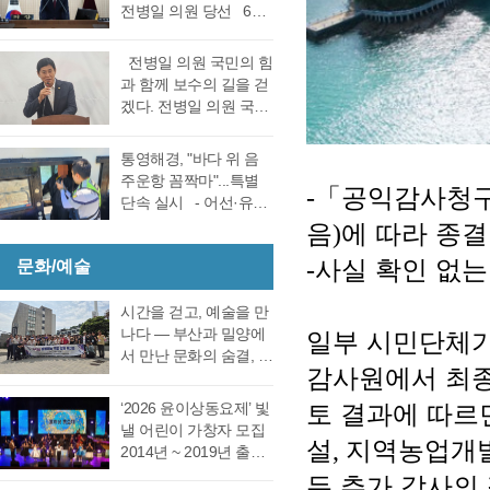
선거 통영시장선거 결
전병일 의원 당선 6일
대회의실에서 실시한
과에 대한 천영기 후보
전반기 의장·부의장 선
재검표에서 당표 44표
의 재검표 요청이 받아
거를 위한 제244회 임
차에서 38표차로 더불
전병일 의원 국민의 힘
드려져 경남선관위가
시회를에서 4선 전병일
어민주당 강석주 시장
과 함께 보수의 길을 걷
재검표를 결정했다. 경
의원이 전반기 의장에
이 국민의힘 천영기 전
겠다. 전병일 의원 국민
남 선거관리위원회가
당선됐다. 더불어 민주
시장을 앞선 것으로 최
의 힘 복당의사 밝혀
13일 회를 개최하고 지
당 정광호 의원과 맞대
종 확인했다 강석주 후
통영시 가선거구 전병
난 6·3 지방선거에서 44
통영해경, "바다 위 음
결을 펼친 무소속 전병
보는 기존과 동일, 천영
일 의원이 1일 오전 통
표 차이로 당락이 갈린
주운항 꼼짝마"...특별
일 의원이 각각 등록해
기 후보는 기존보다 6표
-
「
공익감사청구
영시청 브리핑 룸에서
통영시장 선거에 대한
단속 실시 - 어선·유도
정견 발표 이후 곧바로
증가했다. 이로써 두 후
기자회견을 열고 통영
재검표를 오는 27일 경
선·레저기구 등 전 선종
음
)
에 따라 종결
실시된 제1차 투표 결과
보의 표차는 기…
지역 1만여 국민의 힘
남 선관위에서 하기로
대상, 음주운항 근절 총
총 투표수 14표 중 정광
당원동지들께 올리는
결정했다. 재검표는
-
사실 확인 없는
문화/예술
력- 통영해양경찰서는
호 의원 7표, 전병일 의
인사 형식으로 자신의
27일 오후 2시 경남도
여름철 해양관광객 증
원 7표로 통영시의회
소회를 밝혔다. 전병일
선관위 청사 6층 회의실
가와 금어기 해제에 따
시간을 걷고, 예술을 만
회의규칙에 따른 재적
위원은 “지난 지방선거
에서 전량 수작…
른 출어선 증가로 음주
나다 ― 부산과 밀양에
일부 시민단체가
의원 과반수 득표자가
에서 대한민국 보수의
운항 사고 발생이 우려
서 만난 문화의 숨결, 그
나오지 않았고 2차 투표
텃밭이라고 평가받던
감사원에서 최종
됨에 따라 6월 19일(금)
리고 통영의 내일 여행
를 진행했다. 2차 투표
우리 통영시에서 통영
부터 8월 28일(금)까지
은 길을 따라 움직이지
에서도 1차투료와 같이
‘2026 윤이상동요제’ 빛
토 결과에 따르
시의회 개원 이후 처음
71일간 음주운항 특별
만, 마음은 시간을 따라
정…
낼 어린이 가창자 모집
으로 진보진영인 민주
단속을 실시한다고 밝
걷는다. 어떤 여행은 낯
설
,
지역농업개발
2014년 ~ 2019년 출생
당이 과반 의석을 차지
혔다. 최근 3년간
선 풍경을 만나기 위해
한 어린이 누구나 지원
하는 민심의 동요가 있
두 추가 감사의
(2023년~2025년) 관내
떠나고, 어떤 여행은 오