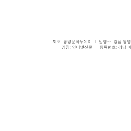
제호: 통영문화투데이
발행소: 경남 통영
명칭: 인터넷신문
등록번호: 경남 아