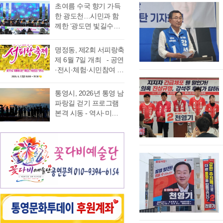
가능 통영국제음악재
었다. 이에 먼저 평생 보
초여름 수국 향기 가득
음주운항 단속 현황을
래도록 마음속에 품어
단(이사장 강석주)이 오
수를 자처하던 저의 부
한 광도천…시민과 함
분석한 결과, 본격적인
온 질문의 답을 찾기 위
는 9월 19일 개최하는
족함을 질책하…
께한 ‘광도면 빛길수국
조업이 시작되는 봄철
해 길을 나선다. 이번 여
‘2026 윤이상동요제’에
축제’ 성황 초여름의
부터 가을철까지 음주
정은 분명 후자에 가깝
참가할 어린이 가창자
정취가 절정에 이른 6월
운항이 지속적으로 발
다. 역사와 예술을 만나
명정동, 제2회 서피랑축
를 모집한다. ‘윤이상
20일 통영시 광도면(면
생했으며, 특히 여름철
고, 그 속에서 통영의 내
제 6월 7일 개최 - 공연
동요제’는 통영국제음
장 노승욱) 광도천 일원
적발 …
일을 그려 보기 위한 작
·전시·체험·시민참여 프
악재단이 세계적인 작
에서는 형형색색의 수
은 순례와도 같은 길이
로그램 등 다채로운 행
곡가 윤이상 선생의 음
국이 만개한 가운데 수
다. 2026년 7월 17일,
사 마련 명정동주민자
악적 유산을 계승하고
통영시, 2026년 통영 남
많은 시민과 관광객이
아침 여덟 시. 무전동
치위원회(위원장 이진
자 시작한 사업으로, 어
파랑길 걷기 프로그램
찾은 「광도면 빛길수
열방교회 앞에는 두 대
숙)가 주최·주관하는
린이들에게 음악 교육
본격 시동 - 역사·미식·
국축제」가 성황리에
의 버스가 숨고르기를
『제2회 서피랑축제』
기회를 제공하고, 창작
야경 품은 도보 여행, 통
개최됐다. 광도천을 따
하고 있고 …
가 오는 6월 7일 일요일
동요를 보급하기 위해
영 고유의 차별화된 테
라 만개한 수국길은 동
오후 4시부터 7시 30분
2012년부터 진행하고
마 프로그램 풍성 - 통
심의 세계를 느끼게 하
까지 서피랑공원 일대
있다. 윤이상 선생은 현
영시는 한려수도의 수
고 연인은 물론 가족들
에서 개최된다. 이번 축
대음악의 거장으로 널
려한 비경과 풍부한 역
과 나들이 나온 이들의
제는 통영시, 명정동, 명
리 알려져 있지만, 해방
사·문화자원을 결합한
미소함께 발길을 사로
정동자생단체가 후원하
직후…
도보 여행 활성화를 위
잡았다. 분홍빛과 보랏
고 지역 주민과 관광객
해 2026년 통영 남파랑
빛, 하늘빛 수국이 어우
이 함께 어울려 서피랑
길 걷기 프로그램을 본
러진 산책로는 곳곳이
의 매력을 즐길 수 있는
격 운영한다고 밝혔다.
사진 명소로 변하며 꽃
주민 참여형 축제로 구
이번 사업은 남파랑길