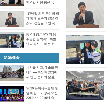
선거 통영시장선거 결
전병일 의원 당선 6일
대회의실에서 실시한
과에 대한 천영기 후보
전반기 의장·부의장 선
재검표에서 당표 44표
의 재검표 요청이 받아
거를 위한 제244회 임
차에서 38표차로 더불
전병일 의원 국민의 힘
드려져 경남선관위가
시회를에서 4선 전병일
어민주당 강석주 시장
과 함께 보수의 길을 걷
재검표를 결정했다. 경
의원이 전반기 의장에
이 국민의힘 천영기 전
겠다. 전병일 의원 국민
남 선거관리위원회가
당선됐다. 더불어 민주
시장을 앞선 것으로 최
의 힘 복당의사 밝혀
13일 회를 개최하고 지
당 정광호 의원과 맞대
종 확인했다 강석주 후
통영시 가선거구 전병
난 6·3 지방선거에서 44
통영해경, "바다 위 음
결을 펼친 무소속 전병
보는 기존과 동일, 천영
일 의원이 1일 오전 통
표 차이로 당락이 갈린
주운항 꼼짝마"...특별
일 의원이 각각 등록해
기 후보는 기존보다 6표
영시청 브리핑 룸에서
통영시장 선거에 대한
단속 실시 - 어선·유도
정견 발표 이후 곧바로
증가했다. 이로써 두 후
기자회견을 열고 통영
재검표를 오는 27일 경
선·레저기구 등 전 선종
실시된 제1차 투표 결과
보의 표차는 기…
지역 1만여 국민의 힘
남 선관위에서 하기로
대상, 음주운항 근절 총
총 투표수 14표 중 정광
당원동지들께 올리는
결정했다. 재검표는
문화/예술
력- 통영해양경찰서는
호 의원 7표, 전병일 의
인사 형식으로 자신의
27일 오후 2시 경남도
여름철 해양관광객 증
원 7표로 통영시의회
소회를 밝혔다. 전병일
선관위 청사 6층 회의실
가와 금어기 해제에 따
시간을 걷고, 예술을 만
회의규칙에 따른 재적
위원은 “지난 지방선거
에서 전량 수작…
른 출어선 증가로 음주
나다 ― 부산과 밀양에
의원 과반수 득표자가
에서 대한민국 보수의
운항 사고 발생이 우려
서 만난 문화의 숨결, 그
나오지 않았고 2차 투표
텃밭이라고 평가받던
됨에 따라 6월 19일(금)
리고 통영의 내일 여행
를 진행했다. 2차 투표
우리 통영시에서 통영
부터 8월 28일(금)까지
은 길을 따라 움직이지
에서도 1차투료와 같이
‘2026 윤이상동요제’ 빛
시의회 개원 이후 처음
71일간 음주운항 특별
만, 마음은 시간을 따라
정…
낼 어린이 가창자 모집
으로 진보진영인 민주
단속을 실시한다고 밝
걷는다. 어떤 여행은 낯
2014년 ~ 2019년 출생
당이 과반 의석을 차지
혔다. 최근 3년간
선 풍경을 만나기 위해
한 어린이 누구나 지원
하는 민심의 동요가 있
(2023년~2025년) 관내
떠나고, 어떤 여행은 오