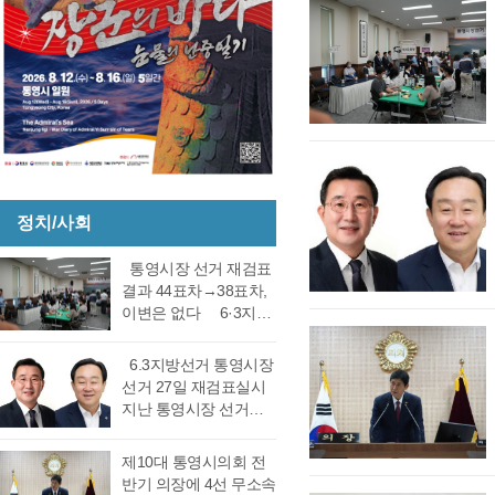
정치/사회
통영시장 선거 재검표
결과 44표차→38표차,
이변은 없다 6·3지방
선거 통영시장 선거 재
검표 결과 강석주 시장
6.3지방선거 통영시장
이 38표차로 6표가 변
선거 27일 재검표실시
동되었으나 천영기 당
지난 통영시장 선거에
락에는 변동이 없었다.
서 전·현직 간 재대결에
경남도선거관리위원회
서 0.06%(44표) 차이로
제10대 통영시의회 전
는 창원시 성산구에 있
당락이 갈렸던 6.3지방
반기 의장에 4선 무소속
는 도선관위 청사 6층