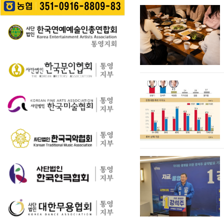
길을 걷는 이들의 웃음
성한다는 계획이다. 행
통영 구간(14~15코스,
소리가…
사에서는 길놀이를 시
28~30코스) 고유한 매
작으로 충렬초등학교
력을 널리 알리고 도보
학생들의 우쿨렐레 발
여행 활성화를 도모하
표공연과 명정동 주민
기 위해 추진된다. 통영
자치프로…
시는 남파랑길과 지역
의 역사·문화·미식·야간
관광 자원을 연계한 다
양한 걷기 프로그램을
운영하고, 통영 …