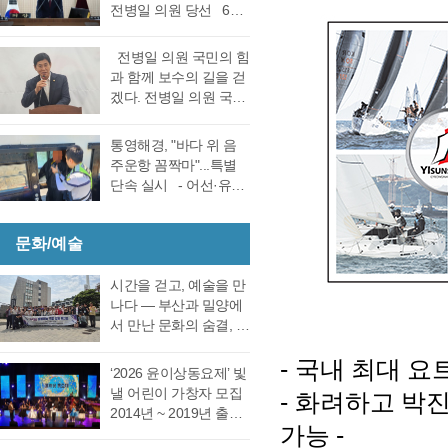
선거 통영시장선거 결
전병일 의원 당선 6일
대회의실에서 실시한
과에 대한 천영기 후보
전반기 의장·부의장 선
재검표에서 당표 44표
의 재검표 요청이 받아
거를 위한 제244회 임
차에서 38표차로 더불
전병일 의원 국민의 힘
드려져 경남선관위가
시회를에서 4선 전병일
어민주당 강석주 시장
과 함께 보수의 길을 걷
재검표를 결정했다. 경
의원이 전반기 의장에
이 국민의힘 천영기 전
겠다. 전병일 의원 국민
남 선거관리위원회가
당선됐다. 더불어 민주
시장을 앞선 것으로 최
의 힘 복당의사 밝혀
13일 회를 개최하고 지
당 정광호 의원과 맞대
종 확인했다 강석주 후
통영시 가선거구 전병
난 6·3 지방선거에서 44
통영해경, "바다 위 음
결을 펼친 무소속 전병
보는 기존과 동일, 천영
일 의원이 1일 오전 통
표 차이로 당락이 갈린
주운항 꼼짝마"...특별
일 의원이 각각 등록해
기 후보는 기존보다 6표
영시청 브리핑 룸에서
통영시장 선거에 대한
단속 실시 - 어선·유도
정견 발표 이후 곧바로
증가했다. 이로써 두 후
기자회견을 열고 통영
재검표를 오는 27일 경
선·레저기구 등 전 선종
실시된 제1차 투표 결과
보의 표차는 기…
지역 1만여 국민의 힘
남 선관위에서 하기로
대상, 음주운항 근절 총
총 투표수 14표 중 정광
당원동지들께 올리는
결정했다. 재검표는
문화/예술
력- 통영해양경찰서는
호 의원 7표, 전병일 의
인사 형식으로 자신의
27일 오후 2시 경남도
여름철 해양관광객 증
원 7표로 통영시의회
소회를 밝혔다. 전병일
선관위 청사 6층 회의실
가와 금어기 해제에 따
시간을 걷고, 예술을 만
회의규칙에 따른 재적
위원은 “지난 지방선거
에서 전량 수작…
른 출어선 증가로 음주
나다 ― 부산과 밀양에
의원 과반수 득표자가
에서 대한민국 보수의
운항 사고 발생이 우려
서 만난 문화의 숨결, 그
나오지 않았고 2차 투표
텃밭이라고 평가받던
됨에 따라 6월 19일(금)
리고 통영의 내일 여행
를 진행했다. 2차 투표
우리 통영시에서 통영
-
국내 최대 요
부터 8월 28일(금)까지
은 길을 따라 움직이지
에서도 1차투료와 같이
‘2026 윤이상동요제’ 빛
시의회 개원 이후 처음
71일간 음주운항 특별
만, 마음은 시간을 따라
정…
낼 어린이 가창자 모집
-
화려하고 박진
으로 진보진영인 민주
단속을 실시한다고 밝
걷는다. 어떤 여행은 낯
2014년 ~ 2019년 출생
당이 과반 의석을 차지
혔다. 최근 3년간
선 풍경을 만나기 위해
가능
-
한 어린이 누구나 지원
하는 민심의 동요가 있
(2023년~2025년) 관내
떠나고, 어떤 여행은 오