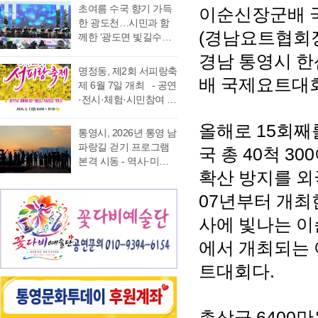
가능 통영국제음악재
었다. 이에 먼저 평생 보
초여름 수국 향기 가득
이순신장군배 
음주운항 단속 현황을
래도록 마음속에 품어
단(이사장 강석주)이 오
수를 자처하던 저의 부
한 광도천…시민과 함
분석한 결과, 본격적인
온 질문의 답을 찾기 위
는 9월 19일 개최하는
(
경남요트협회
족함을 질책하…
께한 ‘광도면 빛길수국
조업이 시작되는 봄철
해 길을 나선다. 이번 여
‘2026 윤이상동요제’에
축제’ 성황 초여름의
부터 가을철까지 음주
정은 분명 후자에 가깝
경남 통영시 한
참가할 어린이 가창자
정취가 절정에 이른 6월
운항이 지속적으로 발
다. 역사와 예술을 만나
명정동, 제2회 서피랑축
를 모집한다. ‘윤이상
20일 통영시 광도면(면
배 국제요트대
생했으며, 특히 여름철
고, 그 속에서 통영의 내
제 6월 7일 개최 - 공연
동요제’는 통영국제음
장 노승욱) 광도천 일원
적발 …
일을 그려 보기 위한 작
·전시·체험·시민참여 프
악재단이 세계적인 작
에서는 형형색색의 수
은 순례와도 같은 길이
로그램 등 다채로운 행
곡가 윤이상 선생의 음
국이 만개한 가운데 수
다. 2026년 7월 17일,
올해로
15
회째
사 마련 명정동주민자
악적 유산을 계승하고
통영시, 2026년 통영 남
많은 시민과 관광객이
아침 여덟 시. 무전동
치위원회(위원장 이진
자 시작한 사업으로, 어
파랑길 걷기 프로그램
국 총
40
척
300
찾은 「광도면 빛길수
열방교회 앞에는 두 대
숙)가 주최·주관하는
린이들에게 음악 교육
본격 시동 - 역사·미식·
국축제」가 성황리에
의 버스가 숨고르기를
『제2회 서피랑축제』
기회를 제공하고, 창작
확산 방지를 
야경 품은 도보 여행, 통
개최됐다. 광도천을 따
하고 있고 …
가 오는 6월 7일 일요일
동요를 보급하기 위해
영 고유의 차별화된 테
라 만개한 수국길은 동
07
년부터 개최
오후 4시부터 7시 30분
2012년부터 진행하고
마 프로그램 풍성 - 통
심의 세계를 느끼게 하
까지 서피랑공원 일대
있다. 윤이상 선생은 현
영시는 한려수도의 수
사에 빛나는 
고 연인은 물론 가족들
에서 개최된다. 이번 축
대음악의 거장으로 널
려한 비경과 풍부한 역
과 나들이 나온 이들의
제는 통영시, 명정동, 명
에서 개최되는
리 알려져 있지만, 해방
사·문화자원을 결합한
미소함께 발길을 사로
정동자생단체가 후원하
직후…
도보 여행 활성화를 위
잡았다. 분홍빛과 보랏
트대회다
.
고 지역 주민과 관광객
해 2026년 통영 남파랑
빛, 하늘빛 수국이 어우
이 함께 어울려 서피랑
길 걷기 프로그램을 본
러진 산책로는 곳곳이
의 매력을 즐길 수 있는
격 운영한다고 밝혔다.
사진 명소로 변하며 꽃
주민 참여형 축제로 구
총상금
6400
만
이번 사업은 남파랑길