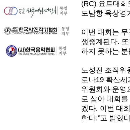
(RC)
요트대회
도남항 육상경
이번 대회는 무
생중계된다
.
또
하지 못하는 분
노성진 조직위
로나
19
확산세
위원회와 운영
로 삼아 대회를
겠다
.
이번 대회
한다
.”
고 밝혔