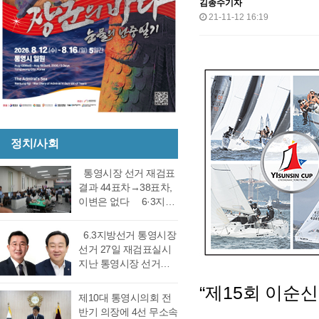
김종수기자
21-11-12 16:19
정치/사회
통영시장 선거 재검표
결과 44표차→38표차,
이변은 없다 6·3지방
선거 통영시장 선거 재
검표 결과 강석주 시장
6.3지방선거 통영시장
이 38표차로 6표가 변
선거 27일 재검표실시
동되었으나 천영기 당
지난 통영시장 선거에
락에는 변동이 없었다.
서 전·현직 간 재대결에
경남도선거관리위원회
“
제
15
회 이순
서 0.06%(44표) 차이로
제10대 통영시의회 전
는 창원시 성산구에 있
당락이 갈렸던 6.3지방
반기 의장에 4선 무소속
는 도선관위 청사 6층