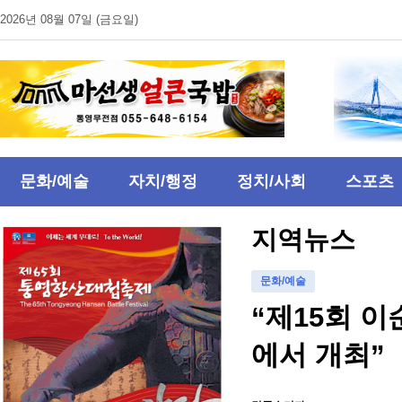
2026년 08월 07일 (금요일)
문화/예술
자치/행정
정치/사회
스포츠
지역뉴스
문화/예술
“제15회 
에서 개최”