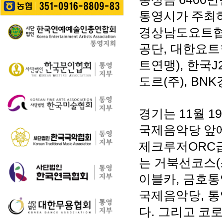
길을 걷는 이들의 웃음
성한다는 계획이다. 행
통영 구간(14~15코스,
소리가…
통영시가 주최
사에서는 길놀이를 시
28~30코스) 고유한 매
작으로 충렬초등학교
력을 널리 알리고 도보
경상남도요트협
학생들의 우쿨렐레 발
여행 활성화를 도모하
표공연과 명정동 주민
공단
,
대한요트
기 위해 추진된다. 통영
자치프로…
시는 남파랑길과 지역
트연맹
),
한국
J
의 역사·문화·미식·야간
도르
(
주
), BNK
관광 자원을 연계한 다
양한 걷기 프로그램을
운영하고, 통영 …
경기는
11
월
19
국제음악당 앞
제크루저
ORC
는 거북선코스
(
이블카
,
금호통
국제음악당
,
통
다
.
그리고 코