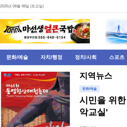
2026년 08월 08일 (토요일)
문화/예술
자치/행정
정치/사회
스포츠
지역뉴스
문화/예술
시민을 위한 
악교실'