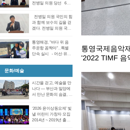
선거 통영시장선거 결
전병일 의원 당선 6일
대회의실에서 실시한
과에 대한 천영기 후보
전반기 의장·부의장 선
재검표에서 당표 44표
의 재검표 요청이 받아
거를 위한 제244회 임
차에서 38표차로 더불
전병일 의원 국민의 힘
드려져 경남선관위가
시회를에서 4선 전병일
어민주당 강석주 시장
과 함께 보수의 길을 걷
재검표를 결정했다. 경
의원이 전반기 의장에
이 국민의힘 천영기 전
겠다. 전병일 의원 국민
남 선거관리위원회가
당선됐다. 더불어 민주
시장을 앞선 것으로 최
의 힘 복당의사 밝혀
13일 회를 개최하고 지
당 정광호 의원과 맞대
종 확인했다 강석주 후
통영시 가선거구 전병
난 6·3 지방선거에서 44
통영해경, "바다 위 음
결을 펼친 무소속 전병
보는 기존과 동일, 천영
일 의원이 1일 오전 통
통영국제음악재
표 차이로 당락이 갈린
주운항 꼼짝마"...특별
일 의원이 각각 등록해
기 후보는 기존보다 6표
영시청 브리핑 룸에서
통영시장 선거에 대한
단속 실시 - 어선·유도
정견 발표 이후 곧바로
'2022 TIMF
증가했다. 이로써 두 후
기자회견을 열고 통영
재검표를 오는 27일 경
선·레저기구 등 전 선종
실시된 제1차 투표 결과
보의 표차는 기…
지역 1만여 국민의 힘
남 선관위에서 하기로
대상, 음주운항 근절 총
총 투표수 14표 중 정광
당원동지들께 올리는
결정했다. 재검표는
문화/예술
력- 통영해양경찰서는
호 의원 7표, 전병일 의
인사 형식으로 자신의
27일 오후 2시 경남도
여름철 해양관광객 증
원 7표로 통영시의회
소회를 밝혔다. 전병일
선관위 청사 6층 회의실
가와 금어기 해제에 따
시간을 걷고, 예술을 만
회의규칙에 따른 재적
위원은 “지난 지방선거
에서 전량 수작…
른 출어선 증가로 음주
나다 ― 부산과 밀양에
의원 과반수 득표자가
에서 대한민국 보수의
운항 사고 발생이 우려
서 만난 문화의 숨결, 그
나오지 않았고 2차 투표
텃밭이라고 평가받던
됨에 따라 6월 19일(금)
리고 통영의 내일 여행
를 진행했다. 2차 투표
우리 통영시에서 통영
부터 8월 28일(금)까지
은 길을 따라 움직이지
에서도 1차투료와 같이
‘2026 윤이상동요제’ 빛
시의회 개원 이후 처음
71일간 음주운항 특별
만, 마음은 시간을 따라
정…
낼 어린이 가창자 모집
으로 진보진영인 민주
단속을 실시한다고 밝
걷는다. 어떤 여행은 낯
2014년 ~ 2019년 출생
당이 과반 의석을 차지
혔다. 최근 3년간
선 풍경을 만나기 위해
한 어린이 누구나 지원
하는 민심의 동요가 있
(2023년~2025년) 관내
떠나고, 어떤 여행은 오