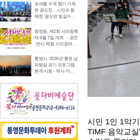
가능 통영국제음악재
었다. 이에 먼저 평생 보
초여름 수국 향기 가득
음주운항 단속 현황을
래도록 마음속에 품어
단(이사장 강석주)이 오
수를 자처하던 저의 부
한 광도천…시민과 함
분석한 결과, 본격적인
온 질문의 답을 찾기 위
는 9월 19일 개최하는
족함을 질책하…
께한 ‘광도면 빛길수국
조업이 시작되는 봄철
해 길을 나선다. 이번 여
‘2026 윤이상동요제’에
축제’ 성황 초여름의
부터 가을철까지 음주
정은 분명 후자에 가깝
참가할 어린이 가창자
정취가 절정에 이른 6월
운항이 지속적으로 발
다. 역사와 예술을 만나
명정동, 제2회 서피랑축
를 모집한다. ‘윤이상
20일 통영시 광도면(면
생했으며, 특히 여름철
고, 그 속에서 통영의 내
제 6월 7일 개최 - 공연
동요제’는 통영국제음
장 노승욱) 광도천 일원
적발 …
일을 그려 보기 위한 작
·전시·체험·시민참여 프
악재단이 세계적인 작
에서는 형형색색의 수
은 순례와도 같은 길이
로그램 등 다채로운 행
곡가 윤이상 선생의 음
국이 만개한 가운데 수
다. 2026년 7월 17일,
사 마련 명정동주민자
악적 유산을 계승하고
통영시, 2026년 통영 남
많은 시민과 관광객이
아침 여덟 시. 무전동
치위원회(위원장 이진
자 시작한 사업으로, 어
파랑길 걷기 프로그램
찾은 「광도면 빛길수
열방교회 앞에는 두 대
숙)가 주최·주관하는
린이들에게 음악 교육
본격 시동 - 역사·미식·
국축제」가 성황리에
의 버스가 숨고르기를
『제2회 서피랑축제』
기회를 제공하고, 창작
야경 품은 도보 여행, 통
개최됐다. 광도천을 따
하고 있고 …
가 오는 6월 7일 일요일
동요를 보급하기 위해
영 고유의 차별화된 테
라 만개한 수국길은 동
오후 4시부터 7시 30분
2012년부터 진행하고
마 프로그램 풍성 - 통
심의 세계를 느끼게 하
까지 서피랑공원 일대
있다. 윤이상 선생은 현
영시는 한려수도의 수
고 연인은 물론 가족들
에서 개최된다. 이번 축
대음악의 거장으로 널
려한 비경과 풍부한 역
과 나들이 나온 이들의
제는 통영시, 명정동, 명
리 알려져 있지만, 해방
사·문화자원을 결합한
미소함께 발길을 사로
정동자생단체가 후원하
직후…
도보 여행 활성화를 위
잡았다. 분홍빛과 보랏
고 지역 주민과 관광객
시민 1인 1악
해 2026년 통영 남파랑
빛, 하늘빛 수국이 어우
이 함께 어울려 서피랑
길 걷기 프로그램을 본
러진 산책로는 곳곳이
TIMF 음악교
의 매력을 즐길 수 있는
격 운영한다고 밝혔다.
사진 명소로 변하며 꽃
주민 참여형 축제로 구
이번 사업은 남파랑길