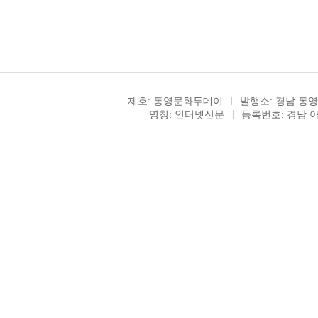
제호: 통영문화투데이
발행소: 경남 통영
명칭: 인터넷신문
등록번호: 경남 아