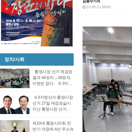
김종수기자
22-05-11 09:41
정치/사회
통영시장 선거 재검표
결과 44표차→38표차,
이변은 없다 6·3지방
선거 통영시장 선거 재
검표 결과 강석주 시장
6.3지방선거 통영시장
이 38표차로 6표가 변
선거 27일 재검표실시
동되었으나 천영기 당
지난 통영시장 선거에
락에는 변동이 없었다.
서 전·현직 간 재대결에
경남도선거관리위원회
서 0.06%(44표) 차이로
제10대 통영시의회 전
는 창원시 성산구에 있
당락이 갈렸던 6.3지방
반기 의장에 4선 무소속
는 도선관위 청사 6층