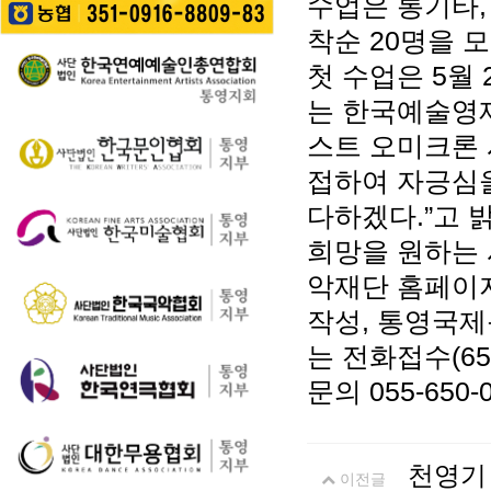
수업은 통기타,
길을 걷는 이들의 웃음
성한다는 계획이다. 행
통영 구간(14~15코스,
소리가…
사에서는 길놀이를 시
착순 20명을 
28~30코스) 고유한 매
작으로 충렬초등학교
력을 널리 알리고 도보
첫 수업은 5월
학생들의 우쿨렐레 발
여행 활성화를 도모하
표공연과 명정동 주민
는 한국예술영재
기 위해 추진된다. 통영
자치프로…
시는 남파랑길과 지역
스트 오미크론
의 역사·문화·미식·야간
관광 자원을 연계한 다
접하여 자긍심
양한 걷기 프로그램을
다하겠다.”고 
운영하고, 통영 …
희망을 원하는 
악재단 홈페이지(h
작성, 통영국제음
는 전화접수(65
문의 055-650-04
천영기
이전글