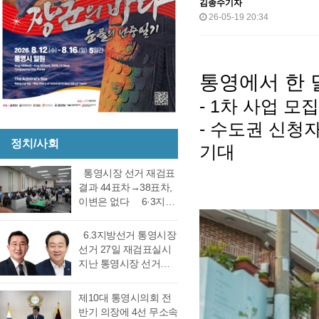
김종수기자
26-05-19 20:34
통영에서 한 달
- 1차 사업 모
- 수도권 신청자
정치/사회
기대
통영시장 선거 재검표
결과 44표차→38표차,
이변은 없다 6·3지방
선거 통영시장 선거 재
검표 결과 강석주 시장
6.3지방선거 통영시장
이 38표차로 6표가 변
선거 27일 재검표실시
동되었으나 천영기 당
지난 통영시장 선거에
락에는 변동이 없었다.
서 전·현직 간 재대결에
경남도선거관리위원회
서 0.06%(44표) 차이로
제10대 통영시의회 전
는 창원시 성산구에 있
당락이 갈렸던 6.3지방
반기 의장에 4선 무소속
는 도선관위 청사 6층