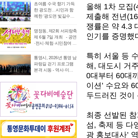
가능 통영국제음악재
었다. 이에 먼저 평생 보
초여름 수국 향기 가득
올해 1차 모집(
음주운항 단속 현황을
래도록 마음속에 품어
단(이사장 강석주)이 오
수를 자처하던 저의 부
한 광도천…시민과 함
분석한 결과, 본격적인
온 질문의 답을 찾기 위
는 9월 19일 개최하는
제출해 전년(16
족함을 질책하…
께한 ‘광도면 빛길수국
조업이 시작되는 봄철
해 길을 나선다. 이번 여
‘2026 윤이상동요제’에
축제’ 성황 초여름의
부터 가을철까지 음주
정은 분명 후자에 가깝
쟁률은 약 4.3
참가할 어린이 가창자
정취가 절정에 이른 6월
운항이 지속적으로 발
다. 역사와 예술을 만나
명정동, 제2회 서피랑축
를 모집한다. ‘윤이상
20일 통영시 광도면(면
인기를 증명했다
생했으며, 특히 여름철
고, 그 속에서 통영의 내
제 6월 7일 개최 - 공연
동요제’는 통영국제음
장 노승욱) 광도천 일원
적발 …
일을 그려 보기 위한 작
·전시·체험·시민참여 프
악재단이 세계적인 작
에서는 형형색색의 수
은 순례와도 같은 길이
로그램 등 다채로운 행
곡가 윤이상 선생의 음
국이 만개한 가운데 수
특히 서울 등 
다. 2026년 7월 17일,
사 마련 명정동주민자
악적 유산을 계승하고
통영시, 2026년 통영 남
많은 시민과 관광객이
아침 여덟 시. 무전동
치위원회(위원장 이진
자 시작한 사업으로, 어
파랑길 걷기 프로그램
해, 대도시 거
찾은 「광도면 빛길수
열방교회 앞에는 두 대
숙)가 주최·주관하는
린이들에게 음악 교육
본격 시동 - 역사·미식·
국축제」가 성황리에
의 버스가 숨고르기를
『제2회 서피랑축제』
0대부터 60대
기회를 제공하고, 창작
야경 품은 도보 여행, 통
개최됐다. 광도천을 따
하고 있고 …
가 오는 6월 7일 일요일
동요를 보급하기 위해
영 고유의 차별화된 테
라 만개한 수국길은 동
이션’ 수요와 6
오후 4시부터 7시 30분
2012년부터 진행하고
마 프로그램 풍성 - 통
심의 세계를 느끼게 하
까지 서피랑공원 일대
두드러진 것이 
있다. 윤이상 선생은 현
영시는 한려수도의 수
고 연인은 물론 가족들
에서 개최된다. 이번 축
대음악의 거장으로 널
려한 비경과 풍부한 역
과 나들이 나온 이들의
제는 통영시, 명정동, 명
리 알려져 있지만, 해방
사·문화자원을 결합한
미소함께 발길을 사로
정동자생단체가 후원하
직후…
도보 여행 활성화를 위
최종 선발된 참
잡았다. 분홍빛과 보랏
고 지역 주민과 관광객
해 2026년 통영 남파랑
빛, 하늘빛 수국이 어우
이 함께 어울려 서피랑
섬, 축제 등 
길 걷기 프로그램을 본
러진 산책로는 곳곳이
의 매력을 즐길 수 있는
격 운영한다고 밝혔다.
사진 명소로 변하며 꽃
광 홍보대사’ 
주민 참여형 축제로 구
이번 사업은 남파랑길