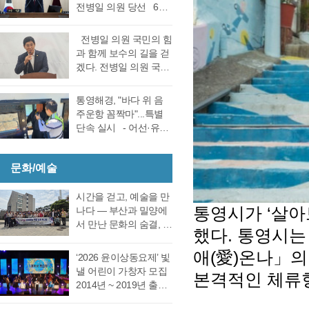
선거 통영시장선거 결
전병일 의원 당선 6일
대회의실에서 실시한
과에 대한 천영기 후보
전반기 의장·부의장 선
재검표에서 당표 44표
의 재검표 요청이 받아
거를 위한 제244회 임
차에서 38표차로 더불
전병일 의원 국민의 힘
드려져 경남선관위가
시회를에서 4선 전병일
어민주당 강석주 시장
과 함께 보수의 길을 걷
재검표를 결정했다. 경
의원이 전반기 의장에
이 국민의힘 천영기 전
겠다. 전병일 의원 국민
남 선거관리위원회가
당선됐다. 더불어 민주
시장을 앞선 것으로 최
의 힘 복당의사 밝혀
13일 회를 개최하고 지
당 정광호 의원과 맞대
종 확인했다 강석주 후
통영시 가선거구 전병
난 6·3 지방선거에서 44
통영해경, "바다 위 음
결을 펼친 무소속 전병
보는 기존과 동일, 천영
일 의원이 1일 오전 통
표 차이로 당락이 갈린
주운항 꼼짝마"...특별
일 의원이 각각 등록해
기 후보는 기존보다 6표
영시청 브리핑 룸에서
통영시장 선거에 대한
단속 실시 - 어선·유도
정견 발표 이후 곧바로
증가했다. 이로써 두 후
기자회견을 열고 통영
재검표를 오는 27일 경
선·레저기구 등 전 선종
실시된 제1차 투표 결과
보의 표차는 기…
지역 1만여 국민의 힘
남 선관위에서 하기로
대상, 음주운항 근절 총
총 투표수 14표 중 정광
당원동지들께 올리는
결정했다. 재검표는
문화/예술
력- 통영해양경찰서는
호 의원 7표, 전병일 의
인사 형식으로 자신의
27일 오후 2시 경남도
여름철 해양관광객 증
원 7표로 통영시의회
소회를 밝혔다. 전병일
선관위 청사 6층 회의실
가와 금어기 해제에 따
시간을 걷고, 예술을 만
회의규칙에 따른 재적
위원은 “지난 지방선거
에서 전량 수작…
통영시가 ‘살아
른 출어선 증가로 음주
나다 ― 부산과 밀양에
의원 과반수 득표자가
에서 대한민국 보수의
운항 사고 발생이 우려
서 만난 문화의 숨결, 그
나오지 않았고 2차 투표
했다. 통영시는
텃밭이라고 평가받던
됨에 따라 6월 19일(금)
리고 통영의 내일 여행
를 진행했다. 2차 투표
우리 통영시에서 통영
부터 8월 28일(금)까지
은 길을 따라 움직이지
애(愛)온나」의
에서도 1차투료와 같이
‘2026 윤이상동요제’ 빛
시의회 개원 이후 처음
71일간 음주운항 특별
만, 마음은 시간을 따라
정…
낼 어린이 가창자 모집
으로 진보진영인 민주
본격적인 체류형
단속을 실시한다고 밝
걷는다. 어떤 여행은 낯
2014년 ~ 2019년 출생
당이 과반 의석을 차지
혔다. 최근 3년간
선 풍경을 만나기 위해
한 어린이 누구나 지원
하는 민심의 동요가 있
(2023년~2025년) 관내
떠나고, 어떤 여행은 오