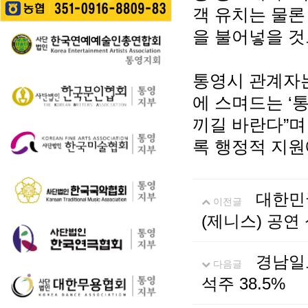
길을 걷는 이들의 웃음
성한다는 계획이다. 행
객 유치는 물
통영 구간(14~15코스,
소리가…
사에서는 길놀이를 시
28~30코스) 고유한 매
을 불어넣을 것
작으로 충렬초등학교
력을 널리 알리고 도보
학생들의 우쿨렐레 발
여행 활성화를 도모하
표공연과 명정동 주민
기 위해 추진된다. 통영
자치프로…
통영시 관계자는
시는 남파랑길과 지역
의 역사·문화·미식·야간
에 스며드는 ‘
관광 자원을 연계한 다
끼길 바란다”며
양한 걷기 프로그램을
운영하고, 통영 …
록 행정적 지원
대한민
이전글
(제니스) 공연
경남일보
다음글
석주 38.5%