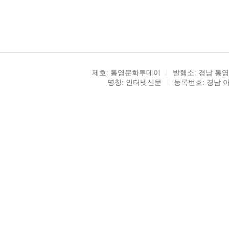
제호: 통영문화투데이
발행소: 경남 통영
명칭: 인터넷신문
등록번호: 경남 아