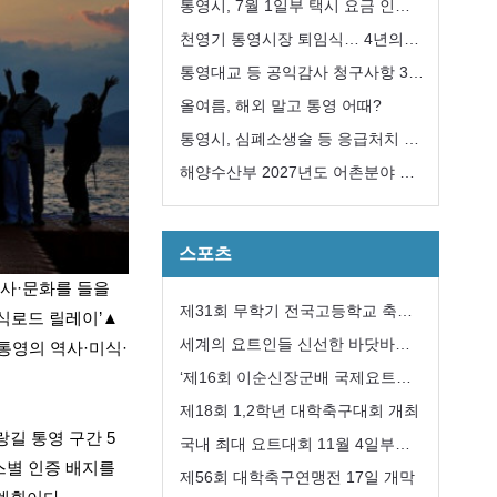
급 지원대책 추진
통영시, 7월 1일부 택시 요금 인
상... 기본요금 4,600원
천영기 통영시장 퇴임식… 4년의
여정 마무리
통영대교 등 공익감사 청구사항 3
건“감사 필요성 없다”
올여름, 해외 말고 통영 어때?
통영시, 심폐소생술 등 응급처치 교
육 희망자 모집
해양수산부 2027년도 어촌분야 일
반농산어촌개발사업 ‘신봉권역단위
거점개발사업’ 선정
스포츠
역사·문화를 들을
제31회 무학기 전국고등학교 축구
식로드 릴레이’▲
대회 성공리에 개최
세계의 요트인들 신선한 바닷바람
통영의 역사·미식·
과 수산물에 한껏 취해
‘제16회 이순신장군배 국제요트대
회’ 개최
제18회 1,2학년 대학축구대회 개최
길 통영 구간 5
국내 최대 요트대회 11월 4일부터
스별 인증 배지를
8일까지 통영 한산도 앞바다에서
제56회 대학축구연맹전 17일 개막