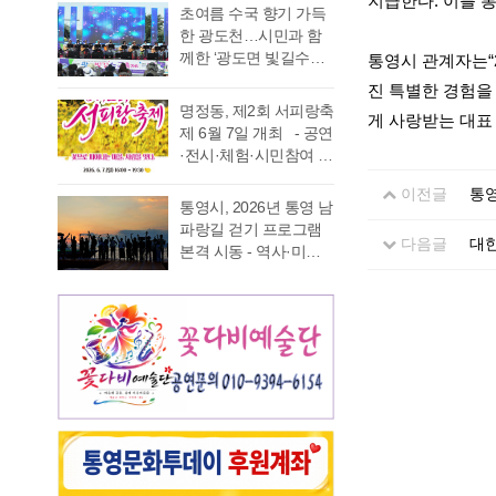
지급한다. 이를 
가능 통영국제음악재
었다. 이에 먼저 평생 보
초여름 수국 향기 가득
음주운항 단속 현황을
래도록 마음속에 품어
단(이사장 강석주)이 오
수를 자처하던 저의 부
한 광도천…시민과 함
분석한 결과, 본격적인
온 질문의 답을 찾기 위
는 9월 19일 개최하는
족함을 질책하…
께한 ‘광도면 빛길수국
통영시 관계자는“
조업이 시작되는 봄철
해 길을 나선다. 이번 여
‘2026 윤이상동요제’에
축제’ 성황 초여름의
부터 가을철까지 음주
정은 분명 후자에 가깝
진 특별한 경험을
참가할 어린이 가창자
정취가 절정에 이른 6월
운항이 지속적으로 발
다. 역사와 예술을 만나
명정동, 제2회 서피랑축
를 모집한다. ‘윤이상
게 사랑받는 대표
20일 통영시 광도면(면
생했으며, 특히 여름철
고, 그 속에서 통영의 내
제 6월 7일 개최 - 공연
동요제’는 통영국제음
장 노승욱) 광도천 일원
적발 …
일을 그려 보기 위한 작
·전시·체험·시민참여 프
악재단이 세계적인 작
에서는 형형색색의 수
은 순례와도 같은 길이
로그램 등 다채로운 행
곡가 윤이상 선생의 음
국이 만개한 가운데 수
이전글
통
다. 2026년 7월 17일,
사 마련 명정동주민자
악적 유산을 계승하고
통영시, 2026년 통영 남
많은 시민과 관광객이
아침 여덟 시. 무전동
치위원회(위원장 이진
자 시작한 사업으로, 어
파랑길 걷기 프로그램
찾은 「광도면 빛길수
열방교회 앞에는 두 대
다음글
대한
숙)가 주최·주관하는
린이들에게 음악 교육
본격 시동 - 역사·미식·
국축제」가 성황리에
의 버스가 숨고르기를
『제2회 서피랑축제』
기회를 제공하고, 창작
야경 품은 도보 여행, 통
개최됐다. 광도천을 따
하고 있고 …
가 오는 6월 7일 일요일
동요를 보급하기 위해
영 고유의 차별화된 테
라 만개한 수국길은 동
오후 4시부터 7시 30분
2012년부터 진행하고
마 프로그램 풍성 - 통
심의 세계를 느끼게 하
까지 서피랑공원 일대
있다. 윤이상 선생은 현
영시는 한려수도의 수
고 연인은 물론 가족들
에서 개최된다. 이번 축
대음악의 거장으로 널
려한 비경과 풍부한 역
과 나들이 나온 이들의
제는 통영시, 명정동, 명
리 알려져 있지만, 해방
사·문화자원을 결합한
미소함께 발길을 사로
정동자생단체가 후원하
직후…
도보 여행 활성화를 위
잡았다. 분홍빛과 보랏
고 지역 주민과 관광객
해 2026년 통영 남파랑
빛, 하늘빛 수국이 어우
이 함께 어울려 서피랑
길 걷기 프로그램을 본
러진 산책로는 곳곳이
의 매력을 즐길 수 있는
격 운영한다고 밝혔다.
사진 명소로 변하며 꽃
주민 참여형 축제로 구
이번 사업은 남파랑길