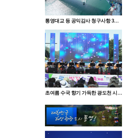
통영대교 등 공익감사 청구사항 3
건“감사 필요성 없다”
초여름 수국 향기 가득한 광도천 시민
과 함께한 ‘광도면 빛길수국축제’ 성
황