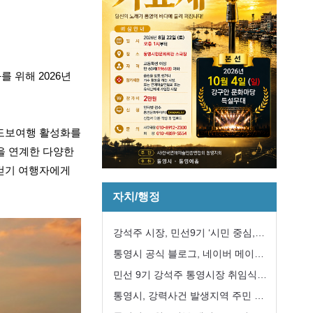
 위해 2026년
고 도보여행 활성화를
을 연계한 다양한
 걷기 여행자에게
자치/행정
강석주 시장, 민선9기 ‘시민 중심,
강한 통영’구현 첫 걸음
통영시 공식 블로그, 네이버 메이트
국내여행 분야 선정
민선 9기 강석주 통영시장 취임식
개최
통영시, 강력사건 발생지역 주민 긴