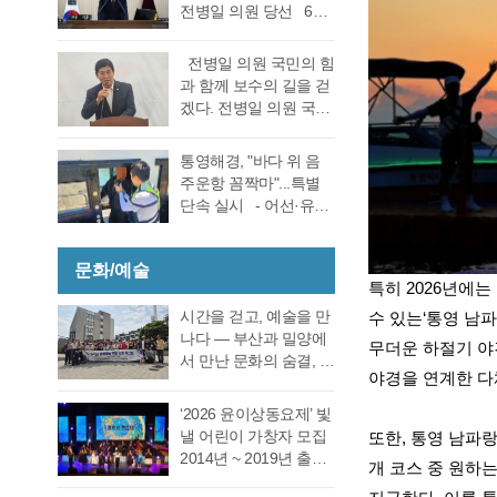
선거 통영시장선거 결
전병일 의원 당선 6일
대회의실에서 실시한
과에 대한 천영기 후보
전반기 의장·부의장 선
재검표에서 당표 44표
의 재검표 요청이 받아
거를 위한 제244회 임
차에서 38표차로 더불
전병일 의원 국민의 힘
드려져 경남선관위가
시회를에서 4선 전병일
어민주당 강석주 시장
과 함께 보수의 길을 걷
재검표를 결정했다. 경
의원이 전반기 의장에
이 국민의힘 천영기 전
겠다. 전병일 의원 국민
남 선거관리위원회가
당선됐다. 더불어 민주
시장을 앞선 것으로 최
의 힘 복당의사 밝혀
13일 회를 개최하고 지
당 정광호 의원과 맞대
종 확인했다 강석주 후
통영시 가선거구 전병
난 6·3 지방선거에서 44
통영해경, "바다 위 음
결을 펼친 무소속 전병
보는 기존과 동일, 천영
일 의원이 1일 오전 통
표 차이로 당락이 갈린
주운항 꼼짝마"...특별
일 의원이 각각 등록해
기 후보는 기존보다 6표
영시청 브리핑 룸에서
통영시장 선거에 대한
단속 실시 - 어선·유도
정견 발표 이후 곧바로
증가했다. 이로써 두 후
기자회견을 열고 통영
재검표를 오는 27일 경
선·레저기구 등 전 선종
실시된 제1차 투표 결과
보의 표차는 기…
지역 1만여 국민의 힘
남 선관위에서 하기로
대상, 음주운항 근절 총
총 투표수 14표 중 정광
당원동지들께 올리는
결정했다. 재검표는
문화/예술
력- 통영해양경찰서는
호 의원 7표, 전병일 의
인사 형식으로 자신의
특히 2026년에
27일 오후 2시 경남도
여름철 해양관광객 증
원 7표로 통영시의회
소회를 밝혔다. 전병일
선관위 청사 6층 회의실
가와 금어기 해제에 따
시간을 걷고, 예술을 만
수 있는‘통영 남
회의규칙에 따른 재적
위원은 “지난 지방선거
에서 전량 수작…
른 출어선 증가로 음주
나다 ― 부산과 밀양에
의원 과반수 득표자가
무더운 하절기 야
에서 대한민국 보수의
운항 사고 발생이 우려
서 만난 문화의 숨결, 그
나오지 않았고 2차 투표
텃밭이라고 평가받던
야경을 연계한 다
됨에 따라 6월 19일(금)
리고 통영의 내일 여행
를 진행했다. 2차 투표
우리 통영시에서 통영
부터 8월 28일(금)까지
은 길을 따라 움직이지
에서도 1차투료와 같이
‘2026 윤이상동요제’ 빛
시의회 개원 이후 처음
71일간 음주운항 특별
만, 마음은 시간을 따라
정…
낼 어린이 가창자 모집
또한, 통영 남파
으로 진보진영인 민주
단속을 실시한다고 밝
걷는다. 어떤 여행은 낯
2014년 ~ 2019년 출생
당이 과반 의석을 차지
개 코스 중 원하
혔다. 최근 3년간
선 풍경을 만나기 위해
한 어린이 누구나 지원
하는 민심의 동요가 있
(2023년~2025년) 관내
떠나고, 어떤 여행은 오