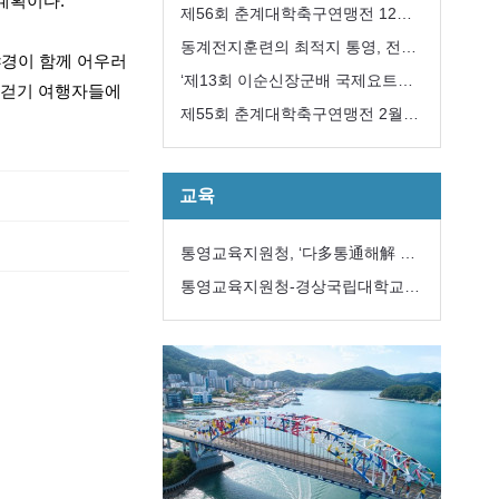
계획이다.
개최
제56회 춘계대학축구연맹전 12일
개막
동계전지훈련의 최적지 통영, 전국
야경이 함께 어우러
에서 모이다
‘제13회 이순신장군배 국제요트대
 걷기 여행자들에
회’ 내달 8일개막
제55회 춘계대학축구연맹전 2월
12일 개막
교육
통영교육지원청, ‘다多통通해解 학
생맞춤통합지원 전문자문위원단’구
통영교육지원청-경상국립대학교
성
해양과학대학,