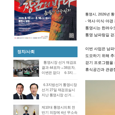
통영시, 2026년
- 역사·미식·야경
통영시는 한려수도
통영 남파랑길 걷
이번 사업은 남파랑
정치/사회
도모하기 위해 추
통영시장 선거 재검표
걷기 프로그램을 
결과 44표차→38표차,
휴식공간과 관광정
이변은 없다 6·3지방
선거 통영시장 선거 재
검표 결과 강석주 시장
6.3지방선거 통영시장
이 38표차로 6표가 변
선거 27일 재검표실시
동되었으나 천영기 당
지난 통영시장 선거에
락에는 변동이 없었다.
서 전·현직 간 재대결에
경남도선거관리위원회
서 0.06%(44표) 차이로
제10대 통영시의회 전
는 창원시 성산구에 있
당락이 갈렸던 6.3지방
반기 의장에 4선 무소속
는 도선관위 청사 6층