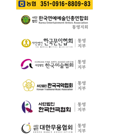
길을 걷는 이들의 웃음
성한다는 계획이다. 행
통영 구간(14~15코스,
소리가…
사에서는 길놀이를 시
28~30코스) 고유한 매
작으로 충렬초등학교
력을 널리 알리고 도보
학생들의 우쿨렐레 발
여행 활성화를 도모하
표공연과 명정동 주민
기 위해 추진된다. 통영
자치프로…
시는 남파랑길과 지역
의 역사·문화·미식·야간
관광 자원을 연계한 다
양한 걷기 프로그램을
운영하고, 통영 …