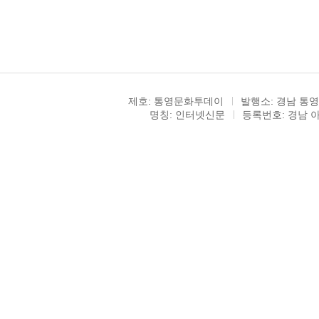
제호: 통영문화투데이
발행소: 경남 통영
명칭: 인터넷신문
등록번호: 경남 아