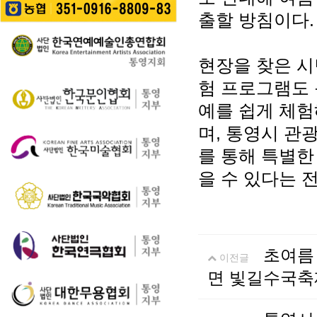
길을 걷는 이들의 웃음
성한다는 계획이다. 행
통영 구간(14~15코스,
출할 방침이다.
소리가…
사에서는 길놀이를 시
28~30코스) 고유한 매
작으로 충렬초등학교
력을 널리 알리고 도보
학생들의 우쿨렐레 발
여행 활성화를 도모하
현장을 찾은 시
표공연과 명정동 주민
기 위해 추진된다. 통영
자치프로…
험 프로그램도 
시는 남파랑길과 지역
의 역사·문화·미식·야간
예를 쉽게 체험
관광 자원을 연계한 다
양한 걷기 프로그램을
며, 통영시 관광
운영하고, 통영 …
를 통해 특별한
을 수 있다는 
초여름
이전글
면 빛길수국축