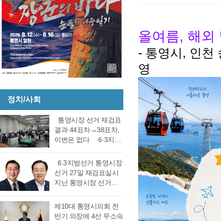
올여름, 해외
- 통영시, 인
영
정치/사회
통영시장 선거 재검표
결과 44표차→38표차,
이변은 없다 6·3지방
선거 통영시장 선거 재
검표 결과 강석주 시장
6.3지방선거 통영시장
이 38표차로 6표가 변
선거 27일 재검표실시
동되었으나 천영기 당
지난 통영시장 선거에
락에는 변동이 없었다.
서 전·현직 간 재대결에
경남도선거관리위원회
서 0.06%(44표) 차이로
제10대 통영시의회 전
는 창원시 성산구에 있
당락이 갈렸던 6.3지방
반기 의장에 4선 무소속
는 도선관위 청사 6층