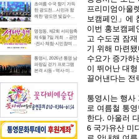
가능 통영국제음악재
었다. 이에 먼저 평생 보
초여름 수국 향기 가득
음주운항 단속 현황을
래도록 마음속에 품어
프리미엄아울렛
단(이사장 강석주)이 오
수를 자처하던 저의 부
한 광도천…시민과 함
분석한 결과, 본격적인
온 질문의 답을 찾기 위
는 9월 19일 개최하는
족함을 질책하…
께한 ‘광도면 빛길수국
보캠페인」에 
조업이 시작되는 봄철
해 길을 나선다. 이번 여
‘2026 윤이상동요제’에
축제’ 성황 초여름의
부터 가을철까지 음주
정은 분명 후자에 가깝
참가할 어린이 가창자
이번 홍보캠페인
정취가 절정에 이른 6월
운항이 지속적으로 발
다. 역사와 예술을 만나
명정동, 제2회 서피랑축
를 모집한다. ‘윤이상
20일 통영시 광도면(면
생했으며, 특히 여름철
고, 그 속에서 통영의 내
고 수도권 잠재
제 6월 7일 개최 - 공연
동요제’는 통영국제음
장 노승욱) 광도천 일원
적발 …
일을 그려 보기 위한 작
·전시·체험·시민참여 프
악재단이 세계적인 작
기 위해 마련됐
에서는 형형색색의 수
은 순례와도 같은 길이
로그램 등 다채로운 행
곡가 윤이상 선생의 음
국이 만개한 가운데 수
다. 2026년 7월 17일,
사 마련 명정동주민자
수요가 증가하는
악적 유산을 계승하고
통영시, 2026년 통영 남
많은 시민과 관광객이
아침 여덟 시. 무전동
치위원회(위원장 이진
자 시작한 사업으로, 어
파랑길 걷기 프로그램
찾은 「광도면 빛길수
이 뛰어난 대형
열방교회 앞에는 두 대
숙)가 주최·주관하는
린이들에게 음악 교육
본격 시동 - 역사·미식·
국축제」가 성황리에
의 버스가 숨고르기를
『제2회 서피랑축제』
기회를 제공하고, 창작
끌어낸다는 전
야경 품은 도보 여행, 통
개최됐다. 광도천을 따
하고 있고 …
가 오는 6월 7일 일요일
동요를 보급하기 위해
영 고유의 차별화된 테
라 만개한 수국길은 동
오후 4시부터 7시 30분
2012년부터 진행하고
마 프로그램 풍성 - 통
심의 세계를 느끼게 하
까지 서피랑공원 일대
있다. 윤이상 선생은 현
영시는 한려수도의 수
통영시는 행사 
고 연인은 물론 가족들
에서 개최된다. 이번 축
대음악의 거장으로 널
려한 비경과 풍부한 역
과 나들이 나온 이들의
제는 통영시, 명정동, 명
로 여름철 통
리 알려져 있지만, 해방
사·문화자원을 결합한
미소함께 발길을 사로
정동자생단체가 후원하
직후…
도보 여행 활성화를 위
잡았다. 분홍빛과 보랏
한다. 아울러 다
고 지역 주민과 관광객
해 2026년 통영 남파랑
빛, 하늘빛 수국이 어우
이 함께 어울려 서피랑
6 국가유산 미
길 걷기 프로그램을 본
러진 산책로는 곳곳이
의 매력을 즐길 수 있는
격 운영한다고 밝혔다.
사진 명소로 변하며 꽃
로 안내해 여름
주민 참여형 축제로 구
이번 사업은 남파랑길