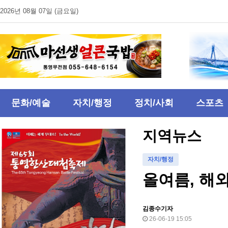
2026년 08월 07일 (금요일)
문화/예술
자치/행정
정치/사회
스포츠
지역뉴스
자치/행정
올여름, 해외
김종수기자
26-06-19 15:05