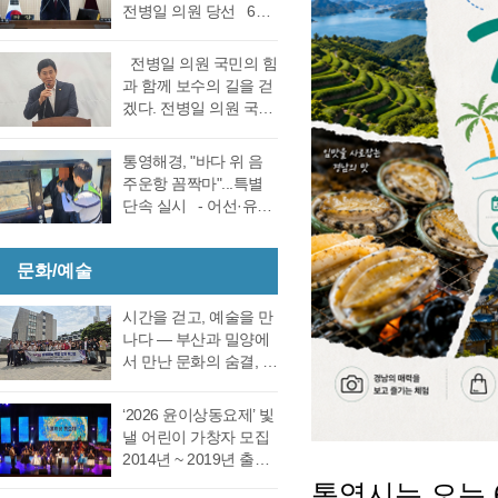
선거 통영시장선거 결
전병일 의원 당선 6일
대회의실에서 실시한
과에 대한 천영기 후보
전반기 의장·부의장 선
재검표에서 당표 44표
의 재검표 요청이 받아
거를 위한 제244회 임
차에서 38표차로 더불
전병일 의원 국민의 힘
드려져 경남선관위가
시회를에서 4선 전병일
어민주당 강석주 시장
과 함께 보수의 길을 걷
재검표를 결정했다. 경
의원이 전반기 의장에
이 국민의힘 천영기 전
겠다. 전병일 의원 국민
남 선거관리위원회가
당선됐다. 더불어 민주
시장을 앞선 것으로 최
의 힘 복당의사 밝혀
13일 회를 개최하고 지
당 정광호 의원과 맞대
종 확인했다 강석주 후
통영시 가선거구 전병
난 6·3 지방선거에서 44
통영해경, "바다 위 음
결을 펼친 무소속 전병
보는 기존과 동일, 천영
일 의원이 1일 오전 통
표 차이로 당락이 갈린
주운항 꼼짝마"...특별
일 의원이 각각 등록해
기 후보는 기존보다 6표
영시청 브리핑 룸에서
통영시장 선거에 대한
단속 실시 - 어선·유도
정견 발표 이후 곧바로
증가했다. 이로써 두 후
기자회견을 열고 통영
재검표를 오는 27일 경
선·레저기구 등 전 선종
실시된 제1차 투표 결과
보의 표차는 기…
지역 1만여 국민의 힘
남 선관위에서 하기로
대상, 음주운항 근절 총
총 투표수 14표 중 정광
당원동지들께 올리는
결정했다. 재검표는
문화/예술
력- 통영해양경찰서는
호 의원 7표, 전병일 의
인사 형식으로 자신의
27일 오후 2시 경남도
여름철 해양관광객 증
원 7표로 통영시의회
소회를 밝혔다. 전병일
선관위 청사 6층 회의실
가와 금어기 해제에 따
시간을 걷고, 예술을 만
회의규칙에 따른 재적
위원은 “지난 지방선거
에서 전량 수작…
른 출어선 증가로 음주
나다 ― 부산과 밀양에
의원 과반수 득표자가
에서 대한민국 보수의
운항 사고 발생이 우려
서 만난 문화의 숨결, 그
나오지 않았고 2차 투표
텃밭이라고 평가받던
됨에 따라 6월 19일(금)
리고 통영의 내일 여행
를 진행했다. 2차 투표
우리 통영시에서 통영
부터 8월 28일(금)까지
은 길을 따라 움직이지
에서도 1차투료와 같이
‘2026 윤이상동요제’ 빛
시의회 개원 이후 처음
71일간 음주운항 특별
만, 마음은 시간을 따라
정…
낼 어린이 가창자 모집
으로 진보진영인 민주
단속을 실시한다고 밝
걷는다. 어떤 여행은 낯
2014년 ~ 2019년 출생
당이 과반 의석을 차지
혔다. 최근 3년간
선 풍경을 만나기 위해
한 어린이 누구나 지원
하는 민심의 동요가 있
통영시는 오는 
(2023년~2025년) 관내
떠나고, 어떤 여행은 오