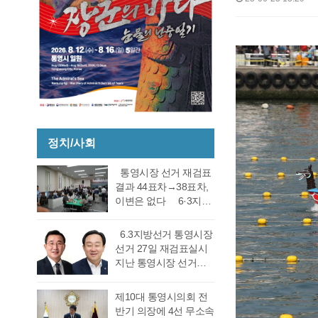
정치/사회
통영시장 선거 재검표
결과 44표차→38표차,
이변은 없다 6·3지방
선거 통영시장 선거 재
검표 결과 강석주 시장
6.3지방선거 통영시장
이 38표차로 6표가 변
선거 27일 재검표실시
동되었으나 천영기 당
지난 통영시장 선거에
락에는 변동이 없었다.
서 전·현직 간 재대결에
경남도선거관리위원회
서 0.06%(44표) 차이로
제10대 통영시의회 전
는 창원시 성산구에 있
당락이 갈렸던 6.3지방
반기 의장에 4선 무소속
는 도선관위 청사 6층