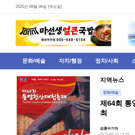
2026년 08월 06일 (목요일)
문화/예술
자치/행정
정치/사회
지역뉴스
문화/예술
제64회 통
최
김종수기자
25-06-25 13:29