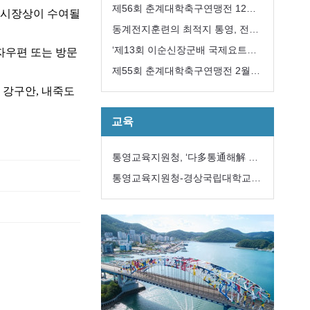
개최
제56회 춘계대학축구연맹전 12일
영시장상이 수여될
개막
동계전지훈련의 최적지 통영, 전국
에서 모이다
‘제13회 이순신장군배 국제요트대
자우편 또는 방문
회’ 내달 8일개막
제55회 춘계대학축구연맹전 2월
,
강구안
,
내죽도
12일 개막
교육
통영교육지원청, ‘다多통通해解 학
생맞춤통합지원 전문자문위원단’구
통영교육지원청-경상국립대학교
성
해양과학대학,