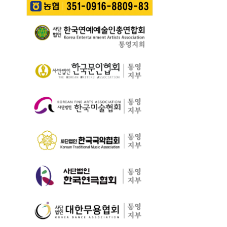
길을 걷는 이들의 웃음
성한다는 계획이다. 행
통영 구간(14~15코스,
소리가…
사에서는 길놀이를 시
28~30코스) 고유한 매
작으로 충렬초등학교
력을 널리 알리고 도보
학생들의 우쿨렐레 발
여행 활성화를 도모하
표공연과 명정동 주민
기 위해 추진된다. 통영
자치프로…
시는 남파랑길과 지역
의 역사·문화·미식·야간
관광 자원을 연계한 다
양한 걷기 프로그램을
운영하고, 통영 …