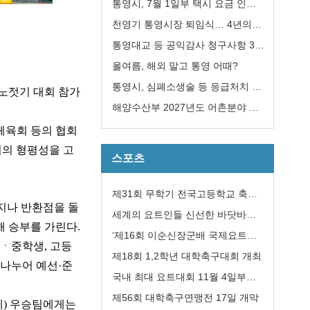
급 지원대책 추진
통영시, 7월 1일부 택시 요금 인
상... 기본요금 4,600원
천영기 통영시장 퇴임식… 4년의
여정 마무리
통영대교 등 공익감사 청구사항 3
건“감사 필요성 없다”
올여름, 해외 말고 통영 어때?
통영시, 심폐소생술 등 응급처치 교
 노젓기 대회 참가
육 희망자 모집
해양수산부 2027년도 어촌분야 일
반농산어촌개발사업 ‘신봉권역단위
체육회 등의 협회
거점개발사업’ 선정
회의 형평성을 고
스포츠
제31회 무학기 전국고등학교 축구
지나 반환점을 돌
대회 성공리에 개최
세계의 요트인들 신선한 바닷바람
해 승부를 가린다
.
과 수산물에 한껏 취해
‘제16회 이순신장군배 국제요트대
ㆍ
중학생
,
고등
회’ 개최
제18회 1,2학년 대학축구대회 개최
 나누어 예선
·
준
국내 최대 요트대회 11월 4일부터
8일까지 통영 한산도 앞바다에서
제56회 대학축구연맹전 17일 개막
체
)
우승팀에게는