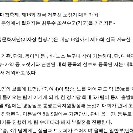
산대첩축제
,
제
16
회 전국 거북선 노젓기 대회 개최
,
통영에서 펼쳐지는 최우수 조선수군
(
격군
)
을 가리자
!” -
첩문화재단
(
이사장 천영기
)
은 내달
18
일까지 제
16
회 전국 거북선
 기관
,
단체
,
동아리 등 남녀노소 누구나 참여 가능하다
.
단
,
대한
누
·
카약 등 노젓기와 관련된 대회 종목의 선수로 등록된 자는 대
서 제외하고 있다
.
모양의 보트에
11
명
(
남
7,
여
4)
이 탑승
,
노를 저어 편도 약
150m
를 
저 들어오는 팀이 이기게 되며
,
한 경기당 최대
5
개팀이 동시 출발
월
8
일에는 경상남도 통영교육지원청장배 노젓기 대회가 관내 초
 진행된다
.
이튿날인
8
월
9
일에는 기관단체
,
관내 읍
ㆍ
면
,
동부로
경기를 진행하며
,
팀 수에 따라 패자 부활전을 진행한다
.
우승
, 3
위 팀에게는 상금과 트로피가 주어지며 올해는 일반부
(
단