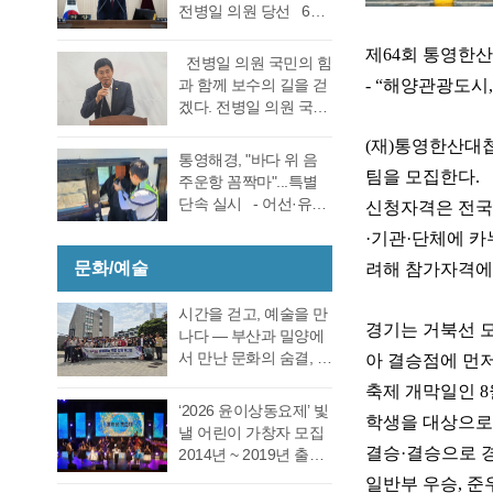
선거 통영시장선거 결
전병일 의원 당선 6일
대회의실에서 실시한
과에 대한 천영기 후보
전반기 의장·부의장 선
재검표에서 당표 44표
의 재검표 요청이 받아
제
64
회 통영한
거를 위한 제244회 임
차에서 38표차로 더불
전병일 의원 국민의 힘
드려져 경남선관위가
시회를에서 4선 전병일
어민주당 강석주 시장
- “
해양관광도시
과 함께 보수의 길을 걷
재검표를 결정했다. 경
의원이 전반기 의장에
이 국민의힘 천영기 전
겠다. 전병일 의원 국민
남 선거관리위원회가
당선됐다. 더불어 민주
시장을 앞선 것으로 최
의 힘 복당의사 밝혀
13일 회를 개최하고 지
당 정광호 의원과 맞대
(
재
)
통영한산대
종 확인했다 강석주 후
통영시 가선거구 전병
난 6·3 지방선거에서 44
통영해경, "바다 위 음
결을 펼친 무소속 전병
보는 기존과 동일, 천영
일 의원이 1일 오전 통
팀을 모집한다
.
표 차이로 당락이 갈린
주운항 꼼짝마"...특별
일 의원이 각각 등록해
기 후보는 기존보다 6표
영시청 브리핑 룸에서
통영시장 선거에 대한
단속 실시 - 어선·유도
신청자격은 전국
정견 발표 이후 곧바로
증가했다. 이로써 두 후
기자회견을 열고 통영
재검표를 오는 27일 경
선·레저기구 등 전 선종
실시된 제1차 투표 결과
보의 표차는 기…
·
기관
·
단체에 카
지역 1만여 국민의 힘
남 선관위에서 하기로
대상, 음주운항 근절 총
총 투표수 14표 중 정광
당원동지들께 올리는
결정했다. 재검표는
문화/예술
려해 참가자격에
력- 통영해양경찰서는
호 의원 7표, 전병일 의
인사 형식으로 자신의
27일 오후 2시 경남도
여름철 해양관광객 증
원 7표로 통영시의회
소회를 밝혔다. 전병일
선관위 청사 6층 회의실
가와 금어기 해제에 따
시간을 걷고, 예술을 만
회의규칙에 따른 재적
위원은 “지난 지방선거
경기는 거북선 
에서 전량 수작…
른 출어선 증가로 음주
나다 ― 부산과 밀양에
의원 과반수 득표자가
에서 대한민국 보수의
운항 사고 발생이 우려
서 만난 문화의 숨결, 그
아 결승점에 먼
나오지 않았고 2차 투표
텃밭이라고 평가받던
됨에 따라 6월 19일(금)
리고 통영의 내일 여행
를 진행했다. 2차 투표
축제 개막일인
8
우리 통영시에서 통영
부터 8월 28일(금)까지
은 길을 따라 움직이지
에서도 1차투료와 같이
‘2026 윤이상동요제’ 빛
시의회 개원 이후 처음
학생을 대상으로
71일간 음주운항 특별
만, 마음은 시간을 따라
정…
낼 어린이 가창자 모집
으로 진보진영인 민주
단속을 실시한다고 밝
걷는다. 어떤 여행은 낯
결승
·
결승으로 
2014년 ~ 2019년 출생
당이 과반 의석을 차지
혔다. 최근 3년간
선 풍경을 만나기 위해
한 어린이 누구나 지원
하는 민심의 동요가 있
일반부 우승
,
준
(2023년~2025년) 관내
떠나고, 어떤 여행은 오