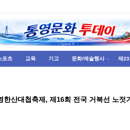
스포츠
교육
기고
문화/예술행사
제2
영한산대첩축제, 제16회 전국 거북선 노젓