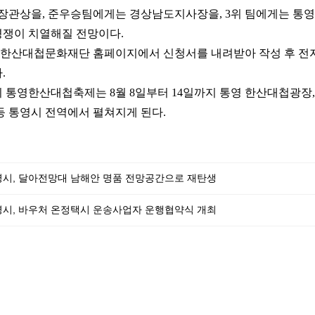
장관상을
,
준우승팀에게는 경상남도지사장을
, 3
위 팀에게는 통
경쟁이 치열해질 전망이다
.
한산대첩문화재단 홈페이지에서 신청서를 내려받아 작성 후 전
다
.
회 통영한산대첩축제는
8
월
8
일부터
14
일까지 통영 한산대첩광장
등 통영시 전역에서 펼쳐지게 된다
.
시, 달아전망대 남해안 명품 전망공간으로 재탄생
시, 바우처 온정택시 운송사업자 운행협약식 개최