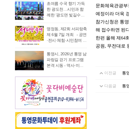
가능 통영국제음악재
었다. 이에 먼저 평생 보
초여름 수국 향기 가득
음주운항 단속 현황을
래도록 마음속에 품어
문화체육관광부
단(이사장 강석주)이 오
수를 자처하던 저의 부
한 광도천…시민과 함
분석한 결과, 본격적인
온 질문의 답을 찾기 위
는 9월 19일 개최하는
예정이라 더욱 
족함을 질책하…
께한 ‘광도면 빛길수국
조업이 시작되는 봄철
해 길을 나선다. 이번 여
‘2026 윤이상동요제’에
축제’ 성황 초여름의
참가신청은 통영
부터 가을철까지 음주
정은 분명 후자에 가깝
참가할 어린이 가창자
정취가 절정에 이른 6월
운항이 지속적으로 발
다. 역사와 예술을 만나
명정동, 제2회 서피랑축
해 접수하면 된
를 모집한다. ‘윤이상
20일 통영시 광도면(면
생했으며, 특히 여름철
고, 그 속에서 통영의 내
제 6월 7일 개최 - 공연
동요제’는 통영국제음
한편 올해 제
64
장 노승욱) 광도천 일원
적발 …
일을 그려 보기 위한 작
·전시·체험·시민참여 프
악재단이 세계적인 작
에서는 형형색색의 수
은 순례와도 같은 길이
공원
,
무전대로 
로그램 등 다채로운 행
곡가 윤이상 선생의 음
국이 만개한 가운데 수
다. 2026년 7월 17일,
사 마련 명정동주민자
악적 유산을 계승하고
통영시, 2026년 통영 남
많은 시민과 관광객이
아침 여덟 시. 무전동
치위원회(위원장 이진
자 시작한 사업으로, 어
파랑길 걷기 프로그램
찾은 「광도면 빛길수
열방교회 앞에는 두 대
숙)가 주최·주관하는
린이들에게 음악 교육
본격 시동 - 역사·미식·
국축제」가 성황리에
의 버스가 숨고르기를
『제2회 서피랑축제』
기회를 제공하고, 창작
야경 품은 도보 여행, 통
개최됐다. 광도천을 따
이전글
통영
하고 있고 …
가 오는 6월 7일 일요일
동요를 보급하기 위해
영 고유의 차별화된 테
라 만개한 수국길은 동
오후 4시부터 7시 30분
2012년부터 진행하고
마 프로그램 풍성 - 통
심의 세계를 느끼게 하
다음글
통영
까지 서피랑공원 일대
있다. 윤이상 선생은 현
영시는 한려수도의 수
고 연인은 물론 가족들
에서 개최된다. 이번 축
대음악의 거장으로 널
려한 비경과 풍부한 역
과 나들이 나온 이들의
제는 통영시, 명정동, 명
리 알려져 있지만, 해방
사·문화자원을 결합한
미소함께 발길을 사로
정동자생단체가 후원하
직후…
도보 여행 활성화를 위
잡았다. 분홍빛과 보랏
고 지역 주민과 관광객
해 2026년 통영 남파랑
빛, 하늘빛 수국이 어우
이 함께 어울려 서피랑
길 걷기 프로그램을 본
러진 산책로는 곳곳이
의 매력을 즐길 수 있는
격 운영한다고 밝혔다.
사진 명소로 변하며 꽃
주민 참여형 축제로 구
이번 사업은 남파랑길