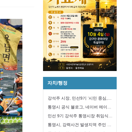
자치/행정
강석주 시장, 민선9기 ‘시민 중심,
강한 통영’구현 첫 걸음
통영시 공식 블로그, 네이버 메이트
국내여행 분야 선정
민선 9기 강석주 통영시장 취임식
개최
통영시, 강력사건 발생지역 주민 긴