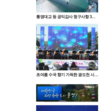
통영대교 등 공익감사 청구사항 3
건“감사 필요성 없다”
초여름 수국 향기 가득한 광도천 시민
과 함께한 ‘광도면 빛길수국축제’ 성
황