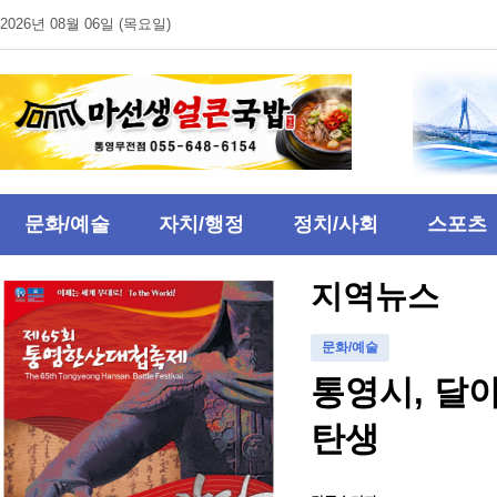
2026년 08월 06일 (목요일)
문화/예술
자치/행정
정치/사회
스포츠
지역뉴스
문화/예술
통영시, 달
탄생