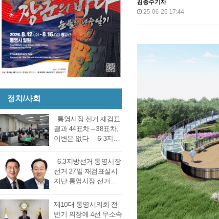
김종수기자
25-06-26 17:44
정치/사회
통영시장 선거 재검표
결과 44표차→38표차,
이변은 없다 6·3지방
선거 통영시장 선거 재
검표 결과 강석주 시장
6.3지방선거 통영시장
이 38표차로 6표가 변
선거 27일 재검표실시
동되었으나 천영기 당
지난 통영시장 선거에
락에는 변동이 없었다.
서 전·현직 간 재대결에
경남도선거관리위원회
서 0.06%(44표) 차이로
제10대 통영시의회 전
는 창원시 성산구에 있
당락이 갈렸던 6.3지방
반기 의장에 4선 무소속
는 도선관위 청사 6층