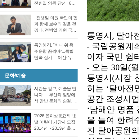
선거 통영시장선거 결
전병일 의원 당선 6일
대회의실에서 실시한
과에 대한 천영기 후보
전반기 의장·부의장 선
재검표에서 당표 44표
의 재검표 요청이 받아
거를 위한 제244회 임
차에서 38표차로 더불
전병일 의원 국민의 힘
드려져 경남선관위가
시회를에서 4선 전병일
어민주당 강석주 시장
과 함께 보수의 길을 걷
재검표를 결정했다. 경
의원이 전반기 의장에
이 국민의힘 천영기 전
겠다. 전병일 의원 국민
남 선거관리위원회가
통영시
달아전
,
당선됐다. 더불어 민주
시장을 앞선 것으로 최
의 힘 복당의사 밝혀
13일 회를 개최하고 지
당 정광호 의원과 맞대
종 확인했다 강석주 후
통영시 가선거구 전병
국립공원계획
-
난 6·3 지방선거에서 44
통영해경, "바다 위 음
결을 펼친 무소속 전병
보는 기존과 동일, 천영
일 의원이 1일 오전 통
표 차이로 당락이 갈린
주운항 꼼짝마"...특별
일 의원이 각각 등록해
기 후보는 기존보다 6표
이자 국민 쉼
영시청 브리핑 룸에서
통영시장 선거에 대한
단속 실시 - 어선·유도
정견 발표 이후 곧바로
증가했다. 이로써 두 후
기자회견을 열고 통영
재검표를 오는 27일 경
선·레저기구 등 전 선종
오는
일
실시된 제1차 투표 결과
-
30
(
보의 표차는 기…
지역 1만여 국민의 힘
남 선관위에서 하기로
대상, 음주운항 근절 총
총 투표수 14표 중 정광
당원동지들께 올리는
결정했다. 재검표는
통영시
시장 
문화/예술
(
력- 통영해양경찰서는
호 의원 7표, 전병일 의
인사 형식으로 자신의
27일 오후 2시 경남도
여름철 해양관광객 증
원 7표로 통영시의회
히는
달아전
소회를 밝혔다. 전병일
‘
선관위 청사 6층 회의실
가와 금어기 해제에 따
시간을 걷고, 예술을 만
회의규칙에 따른 재적
위원은 “지난 지방선거
에서 전량 수작…
른 출어선 증가로 음주
나다 ― 부산과 밀양에
의원 과반수 득표자가
공간 조성사업
에서 대한민국 보수의
운항 사고 발생이 우려
서 만난 문화의 숨결, 그
나오지 않았고 2차 투표
텃밭이라고 평가받던
됨에 따라 6월 19일(금)
남해안 명품
리고 통영의 내일 여행
‘
를 진행했다. 2차 투표
우리 통영시에서 통영
부터 8월 28일(금)까지
은 길을 따라 움직이지
에서도 1차투료와 같이
‘2026 윤이상동요제’ 빛
시의회 개원 이후 처음
을 들여 한려
71일간 음주운항 특별
만, 마음은 시간을 따라
정…
낼 어린이 가창자 모집
으로 진보진영인 민주
단속을 실시한다고 밝
걷는다. 어떤 여행은 낯
2014년 ~ 2019년 출생
진 달아공원의
당이 과반 의석을 차지
혔다. 최근 3년간
선 풍경을 만나기 위해
한 어린이 누구나 지원
하는 민심의 동요가 있
(2023년~2025년) 관내
떠나고, 어떤 여행은 오