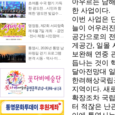
아우르는 남해
가능 통영국제음악재
었다. 이에 먼저 평생 보
초여름 수국 향기 가득
음주운항 단속 현황을
래도록 마음속에 품어
단(이사장 강석주)이 오
수를 자처하던 저의 부
한 광도천…시민과 함
한 사업이다
.
분석한 결과, 본격적인
온 질문의 답을 찾기 위
는 9월 19일 개최하는
족함을 질책하…
께한 ‘광도면 빛길수국
조업이 시작되는 봄철
해 길을 나선다. 이번 여
‘2026 윤이상동요제’에
이번 사업은 
축제’ 성황 초여름의
부터 가을철까지 음주
정은 분명 후자에 가깝
참가할 어린이 가창자
정취가 절정에 이른 6월
운항이 지속적으로 발
다. 역사와 예술을 만나
명정동, 제2회 서피랑축
늘이 어우러진
를 모집한다. ‘윤이상
20일 통영시 광도면(면
생했으며, 특히 여름철
고, 그 속에서 통영의 내
제 6월 7일 개최 - 공연
동요제’는 통영국제음
장 노승욱) 광도천 일원
공간으로의 전
적발 …
일을 그려 보기 위한 작
·전시·체험·시민참여 프
악재단이 세계적인 작
에서는 형형색색의 수
은 순례와도 같은 길이
로그램 등 다채로운 행
곡가 윤이상 선생의 음
게공간
일몰 
,
국이 만개한 가운데 수
다. 2026년 7월 17일,
사 마련 명정동주민자
악적 유산을 계승하고
통영시, 2026년 통영 남
많은 시민과 관광객이
아침 여덟 시. 무전동
치위원회(위원장 이진
보완해 연중 
자 시작한 사업으로, 어
파랑길 걷기 프로그램
찾은 「광도면 빛길수
열방교회 앞에는 두 대
숙)가 주최·주관하는
린이들에게 음악 교육
본격 시동 - 역사·미식·
국축제」가 성황리에
듭나는 것이 
의 버스가 숨고르기를
『제2회 서피랑축제』
기회를 제공하고, 창작
야경 품은 도보 여행, 통
개최됐다. 광도천을 따
하고 있고 …
가 오는 6월 7일 일요일
동요를 보급하기 위해
영 고유의 차별화된 테
달아전망대 일
라 만개한 수국길은 동
오후 4시부터 7시 30분
2012년부터 진행하고
마 프로그램 풍성 - 통
심의 세계를 느끼게 하
까지 서피랑공원 일대
있다. 윤이상 선생은 현
한려해상국립
영시는 한려수도의 수
고 연인은 물론 가족들
에서 개최된다. 이번 축
대음악의 거장으로 널
려한 비경과 풍부한 역
과 나들이 나온 이들의
지역이다
새로
제는 통영시, 명정동, 명
.
리 알려져 있지만, 해방
사·문화자원을 결합한
미소함께 발길을 사로
정동자생단체가 후원하
직후…
도보 여행 활성화를 위
잡았다. 분홍빛과 보랏
확장조차 국립
고 지역 주민과 관광객
해 2026년 통영 남파랑
빛, 하늘빛 수국이 어우
이 함께 어울려 서피랑
터 적잖은 난
길 걷기 프로그램을 본
러진 산책로는 곳곳이
의 매력을 즐길 수 있는
격 운영한다고 밝혔다.
사진 명소로 변하며 꽃
주민 참여형 축제로 구
이번 사업은 남파랑길