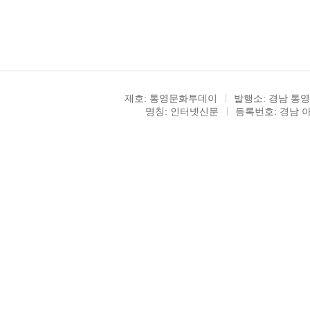
제호: 통영문화투데이
발행소: 경남 통영
명칭: 인터넷신문
등록번호: 경남 아