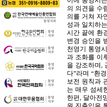
이에 통영시는
길을 걷는 이들의 웃음
성한다는 계획이다. 행
통영 구간(14~15코스,
소리가…
의 의견을 수
사에서는 길놀이를 시
28~30코스) 고유한 매
작으로 충렬초등학교
력을 널리 알리고 도보
의를 거쳐 자
학생들의 우쿨렐레 발
여행 활성화를 도모하
표공연과 명정동 주민
성과 일치하는
기 위해 추진된다. 통영
자치프로…
시는 남파랑길과 지역
시간 끝에 
의 역사·문화·미식·야간
관광 자원을 연계한 다
변경 승인을 
양한 걷기 프로그램을
천영기 통영
운영하고, 통영 …
과 조화를 이
을 강조하며
,
다
라며
환경
”
“
보전 원칙과 
는 매우 섬세
한편
달아전망
,
원 진출입을 