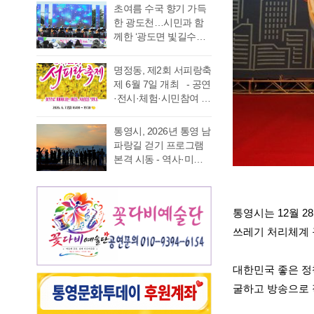
가능 통영국제음악재
었다. 이에 먼저 평생 보
초여름 수국 향기 가득
음주운항 단속 현황을
래도록 마음속에 품어
단(이사장 강석주)이 오
수를 자처하던 저의 부
한 광도천…시민과 함
분석한 결과, 본격적인
온 질문의 답을 찾기 위
는 9월 19일 개최하는
족함을 질책하…
께한 ‘광도면 빛길수국
조업이 시작되는 봄철
해 길을 나선다. 이번 여
‘2026 윤이상동요제’에
축제’ 성황 초여름의
부터 가을철까지 음주
정은 분명 후자에 가깝
참가할 어린이 가창자
정취가 절정에 이른 6월
운항이 지속적으로 발
다. 역사와 예술을 만나
명정동, 제2회 서피랑축
를 모집한다. ‘윤이상
20일 통영시 광도면(면
생했으며, 특히 여름철
고, 그 속에서 통영의 내
제 6월 7일 개최 - 공연
동요제’는 통영국제음
장 노승욱) 광도천 일원
적발 …
일을 그려 보기 위한 작
·전시·체험·시민참여 프
악재단이 세계적인 작
에서는 형형색색의 수
은 순례와도 같은 길이
로그램 등 다채로운 행
곡가 윤이상 선생의 음
국이 만개한 가운데 수
다. 2026년 7월 17일,
사 마련 명정동주민자
악적 유산을 계승하고
통영시, 2026년 통영 남
많은 시민과 관광객이
아침 여덟 시. 무전동
치위원회(위원장 이진
자 시작한 사업으로, 어
파랑길 걷기 프로그램
찾은 「광도면 빛길수
열방교회 앞에는 두 대
숙)가 주최·주관하는
린이들에게 음악 교육
본격 시동 - 역사·미식·
국축제」가 성황리에
의 버스가 숨고르기를
『제2회 서피랑축제』
기회를 제공하고, 창작
야경 품은 도보 여행, 통
개최됐다. 광도천을 따
하고 있고 …
가 오는 6월 7일 일요일
동요를 보급하기 위해
영 고유의 차별화된 테
라 만개한 수국길은 동
오후 4시부터 7시 30분
2012년부터 진행하고
마 프로그램 풍성 - 통
심의 세계를 느끼게 하
까지 서피랑공원 일대
통영시는
12
월
28
있다. 윤이상 선생은 현
영시는 한려수도의 수
고 연인은 물론 가족들
에서 개최된다. 이번 축
대음악의 거장으로 널
려한 비경과 풍부한 역
쓰레기 처리체계
과 나들이 나온 이들의
제는 통영시, 명정동, 명
리 알려져 있지만, 해방
사·문화자원을 결합한
미소함께 발길을 사로
정동자생단체가 후원하
직후…
도보 여행 활성화를 위
잡았다. 분홍빛과 보랏
고 지역 주민과 관광객
대한민국 좋은 
해 2026년 통영 남파랑
빛, 하늘빛 수국이 어우
이 함께 어울려 서피랑
길 걷기 프로그램을 본
굴하고 방송으로 
러진 산책로는 곳곳이
의 매력을 즐길 수 있는
격 운영한다고 밝혔다.
사진 명소로 변하며 꽃
주민 참여형 축제로 구
이번 사업은 남파랑길