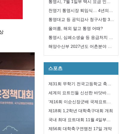
급 지원대책 추진
통영시, 7월 1일부 택시 요금 인
상... 기본요금 4,600원
천영기 통영시장 퇴임식… 4년의
여정 마무리
통영대교 등 공익감사 청구사항 3
건“감사 필요성 없다”
올여름, 해외 말고 통영 어때?
상
통영시, 심폐소생술 등 응급처치 교
육 희망자 모집
해양수산부 2027년도 어촌분야 일
반농산어촌개발사업 ‘신봉권역단위
거점개발사업’ 선정
스포츠
제31회 무학기 전국고등학교 축구
대회 성공리에 개최
세계의 요트인들 신선한 바닷바람
과 수산물에 한껏 취해
‘제16회 이순신장군배 국제요트대
회’ 개최
제18회 1,2학년 대학축구대회 개최
국내 최대 요트대회 11월 4일부터
8일까지 통영 한산도 앞바다에서
제56회 대학축구연맹전 17일 개막