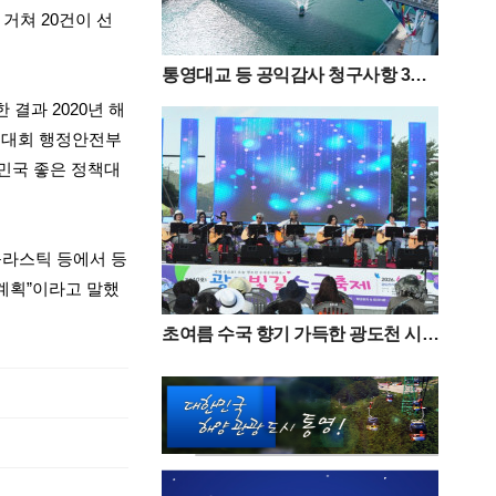
 거쳐
20
건이 선
통영대교 등 공익감사 청구사항 3
건“감사 필요성 없다”
한 결과
2020
년 해
진대회 행정안전부
민국 좋은 정책대
플라스틱 등에서 등
계획
”
이라고 말했
초여름 수국 향기 가득한 광도천 시민
과 함께한 ‘광도면 빛길수국축제’ 성
황