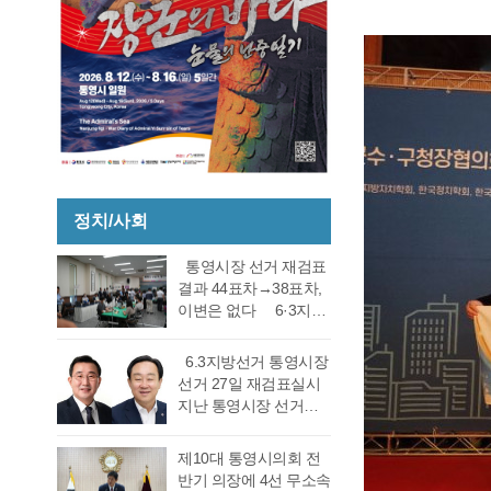
정치/사회
통영시장 선거 재검표
결과 44표차→38표차,
이변은 없다 6·3지방
선거 통영시장 선거 재
검표 결과 강석주 시장
6.3지방선거 통영시장
이 38표차로 6표가 변
선거 27일 재검표실시
동되었으나 천영기 당
지난 통영시장 선거에
락에는 변동이 없었다.
서 전·현직 간 재대결에
경남도선거관리위원회
서 0.06%(44표) 차이로
제10대 통영시의회 전
는 창원시 성산구에 있
당락이 갈렸던 6.3지방
반기 의장에 4선 무소속
는 도선관위 청사 6층