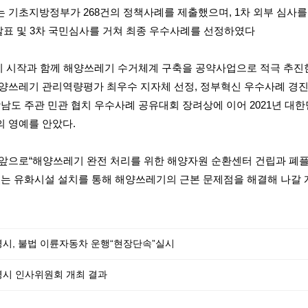
는 기초지방정부가
268
건의 정책사례를 제출했으며
, 1
차 외부 심사를
발표 및
3
차 국민심사를 거쳐 최종 우수사례를 선정하였다
기 시작과 함께 해양쓰레기 수거체계 구축을 공약사업으로 적극 추진
양쓰레기 관리역량평가 최우수 지자체 선정
,
정부혁신 우수사례 경
남도 주관 민관 협치 우수사례 공유대회 장려상에 이어
2021
년 대한
의 영예를 안았다
.
 앞으로
“
해양쓰레기 완전 처리를 위한 해양자원 순환센터 건립과 폐
있는 유화시설 설치를 통해 해양쓰레기의 근본 문제점을 해결해 나갈 
시, 불법 이륜자동차 운행“현장단속”실시
시 인사위원회 개최 결과