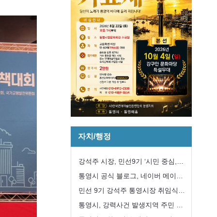
자치/행정
강석주 시장, 민선9기 ‘시민 중심,
강한 통영’구현 첫 걸음
통영시 공식 블로그, 네이버 메이트
국내여행 분야 선정
민선 9기 강석주 통영시장 취임식
개최
통영시, 강력사건 발생지역 주민 긴