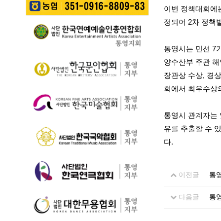
길을 걷는 이들의 웃음
성한다는 계획이다. 행
이번 정책대회에
통영 구간(14~15코스,
소리가…
사에서는 길놀이를 시
28~30코스) 고유한 매
정되어
2
차 정책
작으로 충렬초등학교
력을 널리 알리고 도보
학생들의 우쿨렐레 발
여행 활성화를 도모하
표공연과 명정동 주민
통영시는 민선
7
기 위해 추진된다. 통영
자치프로…
시는 남파랑길과 지역
양수산부 주관 해
의 역사·문화·미식·야간
장관상 수상
,
경상
관광 자원을 연계한 다
양한 걷기 프로그램을
회에서 최우수상
운영하고, 통영 …
통영시 관계자는
유를 추출할 수 
다
.
이전글
통영
다음글
통영