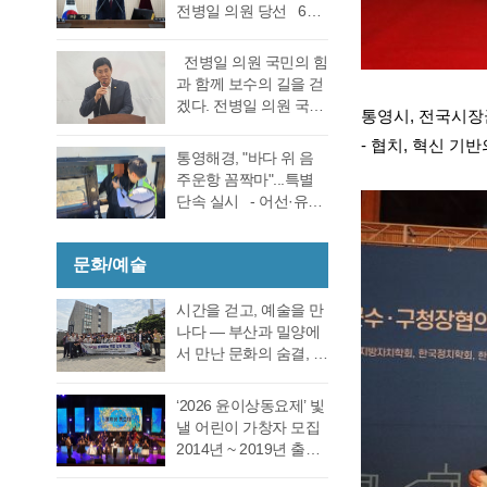
선거 통영시장선거 결
전병일 의원 당선 6일
대회의실에서 실시한
과에 대한 천영기 후보
전반기 의장·부의장 선
재검표에서 당표 44표
의 재검표 요청이 받아
거를 위한 제244회 임
차에서 38표차로 더불
전병일 의원 국민의 힘
드려져 경남선관위가
시회를에서 4선 전병일
어민주당 강석주 시장
과 함께 보수의 길을 걷
재검표를 결정했다. 경
의원이 전반기 의장에
이 국민의힘 천영기 전
겠다. 전병일 의원 국민
남 선거관리위원회가
통영시
,
전국시장
당선됐다. 더불어 민주
시장을 앞선 것으로 최
의 힘 복당의사 밝혀
13일 회를 개최하고 지
당 정광호 의원과 맞대
-
협치
,
혁신 기반
종 확인했다 강석주 후
통영시 가선거구 전병
난 6·3 지방선거에서 44
통영해경, "바다 위 음
결을 펼친 무소속 전병
보는 기존과 동일, 천영
일 의원이 1일 오전 통
표 차이로 당락이 갈린
주운항 꼼짝마"...특별
일 의원이 각각 등록해
기 후보는 기존보다 6표
영시청 브리핑 룸에서
통영시장 선거에 대한
단속 실시 - 어선·유도
정견 발표 이후 곧바로
증가했다. 이로써 두 후
기자회견을 열고 통영
재검표를 오는 27일 경
선·레저기구 등 전 선종
실시된 제1차 투표 결과
보의 표차는 기…
지역 1만여 국민의 힘
남 선관위에서 하기로
대상, 음주운항 근절 총
총 투표수 14표 중 정광
당원동지들께 올리는
결정했다. 재검표는
문화/예술
력- 통영해양경찰서는
호 의원 7표, 전병일 의
인사 형식으로 자신의
27일 오후 2시 경남도
여름철 해양관광객 증
원 7표로 통영시의회
소회를 밝혔다. 전병일
선관위 청사 6층 회의실
가와 금어기 해제에 따
시간을 걷고, 예술을 만
회의규칙에 따른 재적
위원은 “지난 지방선거
에서 전량 수작…
른 출어선 증가로 음주
나다 ― 부산과 밀양에
의원 과반수 득표자가
에서 대한민국 보수의
운항 사고 발생이 우려
서 만난 문화의 숨결, 그
나오지 않았고 2차 투표
텃밭이라고 평가받던
됨에 따라 6월 19일(금)
리고 통영의 내일 여행
를 진행했다. 2차 투표
우리 통영시에서 통영
부터 8월 28일(금)까지
은 길을 따라 움직이지
에서도 1차투료와 같이
‘2026 윤이상동요제’ 빛
시의회 개원 이후 처음
71일간 음주운항 특별
만, 마음은 시간을 따라
정…
낼 어린이 가창자 모집
으로 진보진영인 민주
단속을 실시한다고 밝
걷는다. 어떤 여행은 낯
2014년 ~ 2019년 출생
당이 과반 의석을 차지
혔다. 최근 3년간
선 풍경을 만나기 위해
한 어린이 누구나 지원
하는 민심의 동요가 있
(2023년~2025년) 관내
떠나고, 어떤 여행은 오