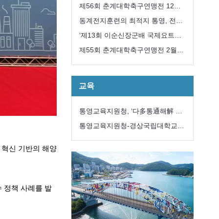
개최
제56회 춘계대학축구연맹전 12일
개막
동계전지훈련의 최적지 통영, 전국
에서 모이다
‘제13회 이순신장군배 국제요트대
회’ 내달 8일개막
제55회 춘계대학축구연맹전 2월
12일 개막
교육
통영교육지원청, ‘다多통通해解 학
생맞춤통합지원 전문자문위원단’구
통영교육지원청-경상국립대학교
성
해양과학대학,
,
혁신 기반의 해양
 정책 사례를 발