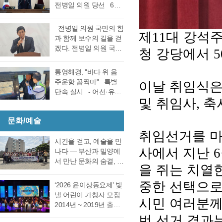
선거 통영시장선거 결
전병일 의원 당선 6일
대회의실에서 실시한
과에 대한 천영기 후보
전반기 의장·부의장 선
재검표에서 당표 44표
의 재검표 요청이 받아
거를 위한 제244회 임
차에서 38표차로 더불
전병일 의원 국민의 힘
드려져 경남선관위가
제
대 강석
11
시회를에서 4선 전병일
어민주당 강석주 시장
과 함께 보수의 길을 걷
재검표를 결정했다. 경
의원이 전반기 의장에
이 국민의힘 천영기 전
겠다. 전병일 의원 국민
청 강당에서
5
남 선거관리위원회가
당선됐다. 더불어 민주
시장을 앞선 것으로 최
의 힘 복당의사 밝혀
13일 회를 개최하고 지
당 정광호 의원과 맞대
종 확인했다 강석주 후
통영시 가선거구 전병
난 6·3 지방선거에서 44
통영해경, "바다 위 음
결을 펼친 무소속 전병
보는 기존과 동일, 천영
일 의원이 1일 오전 통
표 차이로 당락이 갈린
주운항 꼼짝마"...특별
이날 취임식은
일 의원이 각각 등록해
기 후보는 기존보다 6표
영시청 브리핑 룸에서
통영시장 선거에 대한
단속 실시 - 어선·유도
정견 발표 이후 곧바로
증가했다. 이로써 두 후
기자회견을 열고 통영
및 취임사
축
,
재검표를 오는 27일 경
선·레저기구 등 전 선종
실시된 제1차 투표 결과
보의 표차는 기…
지역 1만여 국민의 힘
남 선관위에서 하기로
대상, 음주운항 근절 총
총 투표수 14표 중 정광
당원동지들께 올리는
결정했다. 재검표는
문화/예술
력- 통영해양경찰서는
호 의원 7표, 전병일 의
인사 형식으로 자신의
27일 오후 2시 경남도
여름철 해양관광객 증
취임선거를 마
원 7표로 통영시의회
소회를 밝혔다. 전병일
선관위 청사 6층 회의실
가와 금어기 해제에 따
시간을 걷고, 예술을 만
회의규칙에 따른 재적
위원은 “지난 지방선거
사에서 지난
6
에서 전량 수작…
른 출어선 증가로 음주
나다 ― 부산과 밀양에
의원 과반수 득표자가
에서 대한민국 보수의
운항 사고 발생이 우려
서 만난 문화의 숨결, 그
나오지 않았고 2차 투표
을 쥐는 치열
텃밭이라고 평가받던
됨에 따라 6월 19일(금)
리고 통영의 내일 여행
를 진행했다. 2차 투표
우리 통영시에서 통영
부터 8월 28일(금)까지
은 길을 따라 움직이지
중한 선택으로
에서도 1차투료와 같이
‘2026 윤이상동요제’ 빛
시의회 개원 이후 처음
71일간 음주운항 특별
만, 마음은 시간을 따라
정…
낼 어린이 가창자 모집
으로 진보진영인 민주
시민 여러분께
단속을 실시한다고 밝
걷는다. 어떤 여행은 낯
2014년 ~ 2019년 출생
당이 과반 의석을 차지
혔다. 최근 3년간
선 풍경을 만나기 위해
한 어린이 누구나 지원
번 선거 결과
하는 민심의 동요가 있
(2023년~2025년) 관내
떠나고, 어떤 여행은 오