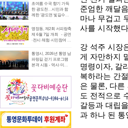
가능 통영국제음악재
었다. 이에 먼저 평생 보
초여름 수국 향기 가득
음주운항 단속 현황을
래도록 마음속에 품어
준엄한 깨달음
단(이사장 강석주)이 오
수를 자처하던 저의 부
한 광도천…시민과 함
분석한 결과, 본격적인
온 질문의 답을 찾기 위
는 9월 19일 개최하는
족함을 질책하…
께한 ‘광도면 빛길수국
마나 무겁고 
조업이 시작되는 봄철
해 길을 나선다. 이번 여
‘2026 윤이상동요제’에
축제’ 성황 초여름의
부터 가을철까지 음주
정은 분명 후자에 가깝
참가할 어린이 가창자
사를 시작했
정취가 절정에 이른 6월
운항이 지속적으로 발
다. 역사와 예술을 만나
명정동, 제2회 서피랑축
를 모집한다. ‘윤이상
20일 통영시 광도면(면
생했으며, 특히 여름철
고, 그 속에서 통영의 내
제 6월 7일 개최 - 공연
동요제’는 통영국제음
장 노승욱) 광도천 일원
적발 …
일을 그려 보기 위한 작
·전시·체험·시민참여 프
악재단이 세계적인 작
에서는 형형색색의 수
강 석주 시장
은 순례와도 같은 길이
로그램 등 다채로운 행
곡가 윤이상 선생의 음
국이 만개한 가운데 수
다. 2026년 7월 17일,
사 마련 명정동주민자
악적 유산을 계승하고
통영시, 2026년 통영 남
게 자만하지 
많은 시민과 관광객이
아침 여덟 시. 무전동
치위원회(위원장 이진
자 시작한 사업으로, 어
파랑길 걷기 프로그램
찾은 「광도면 빛길수
열방교회 앞에는 두 대
숙)가 주최·주관하는
명령이자
갈라
린이들에게 음악 교육
,
본격 시동 - 역사·미식·
국축제」가 성황리에
의 버스가 숨고르기를
『제2회 서피랑축제』
기회를 제공하고, 창작
야경 품은 도보 여행, 통
개최됐다. 광도천을 따
하고 있고 …
복하라는 간절
가 오는 6월 7일 일요일
동요를 보급하기 위해
영 고유의 차별화된 테
라 만개한 수국길은 동
오후 4시부터 7시 30분
2012년부터 진행하고
마 프로그램 풍성 - 통
심의 세계를 느끼게 하
은 물론
다른
,
까지 서피랑공원 일대
있다. 윤이상 선생은 현
영시는 한려수도의 수
고 연인은 물론 가족들
에서 개최된다. 이번 축
대음악의 거장으로 널
도 전적으로 
려한 비경과 풍부한 역
과 나들이 나온 이들의
제는 통영시, 명정동, 명
리 알려져 있지만, 해방
사·문화자원을 결합한
미소함께 발길을 사로
정동자생단체가 후원하
갈등과 대립을
직후…
도보 여행 활성화를 위
잡았다. 분홍빛과 보랏
고 지역 주민과 관광객
해 2026년 통영 남파랑
빛, 하늘빛 수국이 어우
과 하나 된 
이 함께 어울려 서피랑
길 걷기 프로그램을 본
러진 산책로는 곳곳이
의 매력을 즐길 수 있는
격 운영한다고 밝혔다.
사진 명소로 변하며 꽃
주민 참여형 축제로 구
이번 사업은 남파랑길