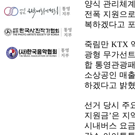
양식 관리체계
전폭 지원으로
복하겠다고 
죽림만
KTX
광형 무가선
합 통영관광패
소상공인 매출
하겠다고 밝
선거 당시 주
지원금
은 지
’
시내버스 요금