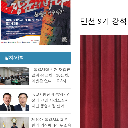
민선
기 강석
9
정치/사회
통영시장 선거 재검표
결과 44표차→38표차,
이변은 없다 6·3지방
선거 통영시장 선거 재
검표 결과 강석주 시장
6.3지방선거 통영시장
이 38표차로 6표가 변
선거 27일 재검표실시
동되었으나 천영기 당
지난 통영시장 선거에
락에는 변동이 없었다.
서 전·현직 간 재대결에
경남도선거관리위원회
서 0.06%(44표) 차이로
제10대 통영시의회 전
는 창원시 성산구에 있
당락이 갈렸던 6.3지방
반기 의장에 4선 무소속
는 도선관위 청사 6층