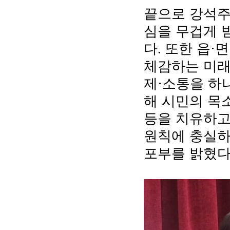
끝으로 강석주
심을 무겁게 
다
또한 읍
면
.
·
체감하는 미래
제
소통을 하
·
해 시민의 목
등을 치유하고
원칙에 충실하
포부를 밝혔