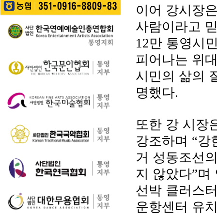
길을 걷는 이들의 웃음
성한다는 계획이다. 행
이어 강시장은
통영 구간(14~15코스,
소리가…
사에서는 길놀이를 시
28~30코스) 고유한 매
사람이라고 
작으로 충렬초등학교
력을 널리 알리고 도보
학생들의 우쿨렐레 발
여행 활성화를 도모하
만 통영시민
12
표공연과 명정동 주민
기 위해 추진된다. 통영
자치프로…
피어나는 위대
시는 남파랑길과 지역
의 역사·문화·미식·야간
시민의 삶의 
관광 자원을 연계한 다
양한 걷기 프로그램을
명했다
.
운영하고, 통영 …
또한 강 시장
강조하며
강
“
거 성동조선의
지 않았다
며
”
선박 클러스
운항센터 유치